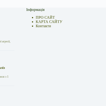
Інформація
ПРО САЙТ
КАРТА САЙТУ
Контакти
 агресії,
аліз
лося з 1