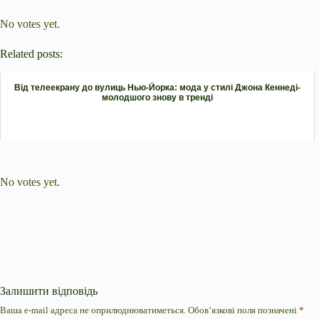
Submit Rating
Rate this item:
No votes yet.
Related posts:
Від телеекрану до вулиць Нью-Йорка: мода у стилі Джона Кеннеді-
молодшого знову в тренді
Submit Rating
Rate this item:
No votes yet.
Залишити відповідь
Ваша e-mail адреса не оприлюднюватиметься.
Обов’язкові поля позначені
*