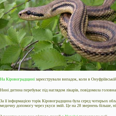
На Кіровоградщині
зареєстрували випадок, коли в Онуфріївські
Нині дитина перебуває під наглядом лікарів, повідомила головна
За її інформацією торік Кіровоградщина була серед чотирьох обла
медичну допомогу через укуси змій. Це на 28 звернень більше, н