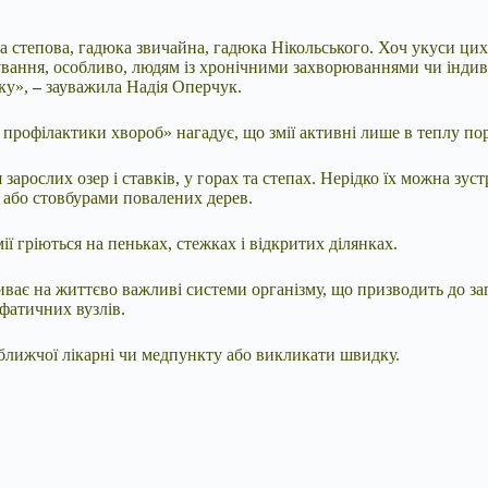
а степова, гадюка звичайна, гадюка Нікольського. Хоч укуси цих
вання, особливо, людям із хронічними захворюваннями чи індив
ку»,
–
зауважила Надія Оперчук.
офілактики хвороб» нагадує, що змії активні лише в теплу пору р
арослих озер і ставків, у горах та степах. Нерідко їх можна зуст
и або стовбурами повалених дерев.
 гріються на пеньках, стежках і відкритих ділянках.
ає на життєво важливі системи організму, що призводить до заг
фатичних вузлів.
ближчої лікарні чи медпункту або викликати швидку.