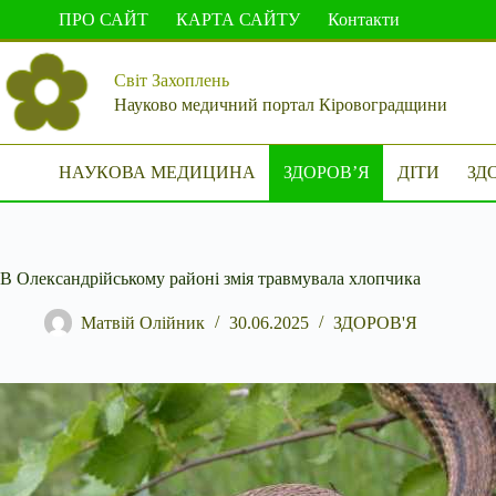
Перейти
ПРО САЙТ
КАРТА САЙТУ
Контакти
до
вмісту
Світ Захоплень
Науково медичний портал Кіровоградщини
НАУКОВА МЕДИЦИНА
ЗДОРОВ’Я
ДІТИ
ЗД
В Олександрійському районі змія травмувала хлопчика
Матвій Олійник
30.06.2025
ЗДОРОВ'Я