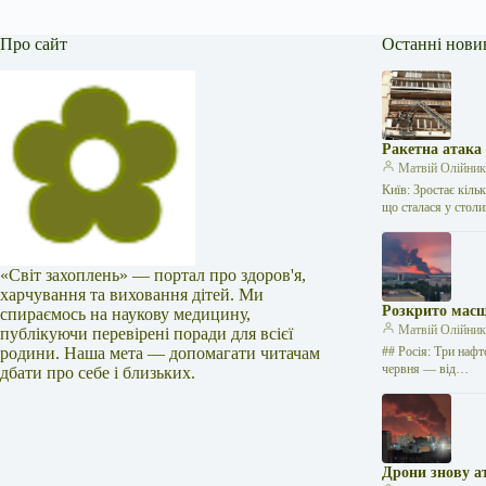
Про сайт
Останні нови
Ракетна атака
Матвій Олійни
Київ: Зростає кіль
що сталася у стол
«Світ захоплень» — портал про здоров'я,
харчування та виховання дітей. Ми
Розкрито масш
спираємось на наукову медицину,
Матвій Олійни
публікуючи перевірені поради для всієї
родини. Наша мета — допомагати читачам
## Росія: Три нафт
червня — від…
дбати про себе і близьких.
Дрони знову а