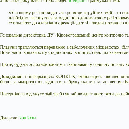
З початку року вже п’ятеро людей
в Україні
травмували змії.
«У нашому регіоні водяться три види отруйних змій – гадюк
необхідно звернутися за медичною допомогою у разі травму
схильністю до алергічних реакцій, дітей і людей похилого ві
Генеральна директорка ДУ «Кіровоградський центр контролю та пр
Плазуни трапляються переважно в заболочених місцевостях, біля з
Вони часто ховаються у старих пнях, копицях сіна, під каменям
Проте, будучи холоднокровними тваринами, у сонячну погоду змії
Довідково:
за інформацією КОЦКПХ, зміїна отрута швидко вплив
болю, запаморочення, задишки, набряку тканин та запалення лім
Потерпілого від укусу змії треба якнайшвидше доставити до най
Джерело:
zpu.kr.ua