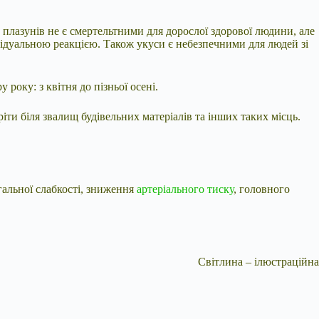
 плазунів не є смертельтними для дорослої здорової людини, але
ідуальною реакцією. Також укуси є небезпечними для людей зі
оку: з квітня до пізньої осені.
ріти біля звалищ будівельних матеріалів та інших таких місць.
альної слабкості, зниження
артеріального тиску
, головного
Світлина – ілюстраційна