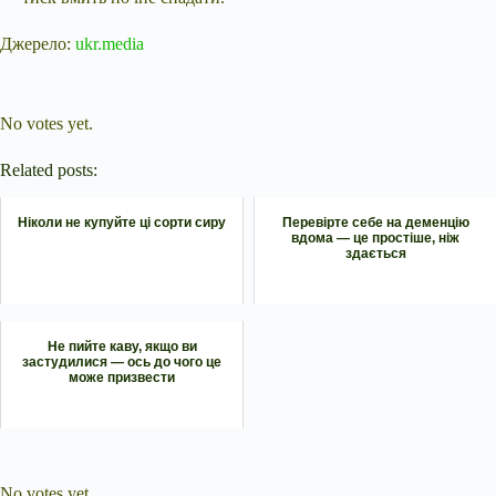
Джерело:
ukr.media
Submit Rating
Rate this item:
No votes yet.
Related posts:
Ніколи не купуйте ці сорти сиру
Перевірте себе на деменцію
вдома — це простіше, ніж
здається
Не пийте каву, якщо ви
застудилися — ось до чого це
може призвести
Submit Rating
Rate this item:
No votes yet.