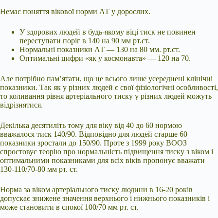
Немає поняття вікової норми АТ у дорослих.
У здорових людей в будь-якому віці тиск не повинен
переступати поріг в 140 на 90 мм рт.ст.
Нормальні показники АТ — 130 на 80 мм. рт.ст.
Оптимальні цифри «як у космонавта» — 120 на 70.
Але потрібно пам’ятати, що це всього лише усереднені клінічні
показники. Так як у різних людей є свої фізіологічні особливості,
то коливання рівня артеріального тиску у різних людей можуть
відрізнятися.
Декілька десятиліть тому для віку від 40 до 60 нормою
вважалося тиск 140/90. Відповідно для людей старше 60
показники зростали до 150/90. Проте з 1999 року ВООЗ
спростовує теорію про нормальність підвищення тиску з віком і
оптимальними показниками для всіх віків пропонує вважати
130-110/70-80 мм рт. ст.
Норма за віком артеріального тиску людини в 16-20 років
допускає знижене значення верхнього і нижнього показників і
може становити в спокої 100/70 мм рт. ст.