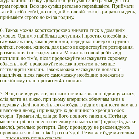
журавлинного соку. Додайте в цю суміш 250 грам меду і 110
грам горілки. Всю цю суміш ретельно перемішайте. Приймати
такий засіб необхідно по одній столовій ложці три рази на день,
приймайте строго до їжі за годину.
6. Також можна короткостроково знизити тиск в домашніх
умовах. Одним з найбільш доступних і простих способів це
самомасаж шиї, комірцевої зони, передньої поверхні грудної
клітки, голови, живота, для цього використовуйте розтирання,
розминання і погладжування. Масаж на голові робіть від
потилиці до тім’я, після продовжуйте масажувати скроневу
область і лоб, продовжуйте масаж протягом не менше
п’ятнадцяти хвилин. Також можна масажувати лопатки і
надпліччя, після такого самомасажу необхідно полежати в
спокійному стані протягом 45 хвилин.
7. Якщо ви відчуваєте, що тиск починає значно підвищуватися,
слід лягти на ліжко, при цьому впершись обличчям вниз в
подушку. Далі попросіть кого-небудь із рідних принести вам два
шматочки льоду, і прикладіть їх до шийного хребця з обох
сторін. Тримати лід слід до його повного танення. Потім це
місце потрібно нанести невелику кількість олії (підійде будь-яке
масло), ретельно розтерти. Дану процедуру не рекомендують
проводити частіше, ніж 1 раз на 3 дні. Результат буде миттєвим
— тиск вмить почне спадати.