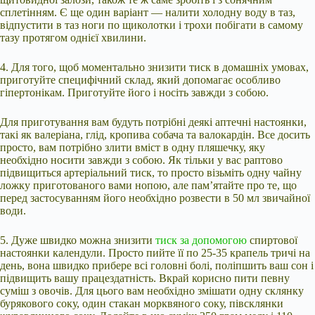
сплетінням. Є ще один варіант — налити холодну воду в таз,
відпустити в таз ноги по щиколотки і трохи побігати в самому
тазу протягом однієї хвилини.
4. Для того, щоб моментально знизити тиск в домашніх умовах,
приготуйте специфічний склад, який допомагає особливо
гіпертонікам. Приготуйте його і носіть завжди з собою.
Для приготування вам будуть потрібні деякі аптечні настоянки,
такі як валеріана, глід, кропива собача та валокардін. Все досить
просто, вам потрібно злити вміст в одну пляшечку, яку
необхідно носити завжди з собою. Як тільки у вас раптово
підвищиться артеріальний тиск, то просто візьміть одну чайну
ложку приготованого вами нопою, але пам’ятайте про те, що
перед застосуванням його необхідно розвести в 50 мл звичайної
води.
5. Дуже швидко можна знизити
тиск за допомогою
спиртової
настоянки календули. Просто пийте її по 25-35 крапель тричі на
день, вона швидко прибере всі головні болі, поліпшить ваш сон і
підвищить вашу працездатність. Вкрай корисно пити певну
суміш з овочів. Для цього вам необхідно змішати одну склянку
бурякового соку, один стакан морквяного соку, півсклянки