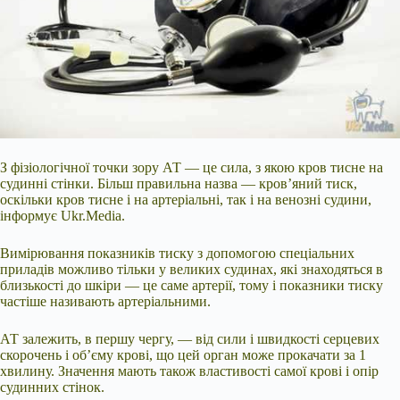
З фізіологічної точки зору АТ — це сила, з якою кров тисне на
судинні стінки. Більш правильна назва — кров’яний тиск,
оскільки кров тисне і на артеріальні, так і на венозні судини,
інформує Ukr.Media.
Вимірювання показників тиску з допомогою спеціальних
приладів можливо тільки у великих судинах, які знаходяться в
близькості до шкіри — це саме артерії, тому і показники тиску
частіше називають артеріальними.
АТ залежить, в першу чергу, — від сили і швидкості серцевих
скорочень і об’єму крові, що цей орган може прокачати за 1
хвилину. Значення мають також властивості самої крові і опір
судинних стінок.