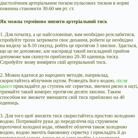
діастолічним артеріальним тиском пульсових тиском в нормі
повинна становити 30-60 мм рт. ст.
Як можна терміново знизити артеріальний тиск
1. Для початку, а це найголовніше, вам необхідно розслабитися,
спробуйте трохи затримати своє дихання, робити це необхідно
на видиху за 8-10 секунд, робіть це протягом 3 хвилин. Здається,
що це не допоможе, але насправді такий нескладний прийом
допоможе вам скинути приблизно 20-30 одиниць тиску.
Спробуйте знову виміряти свій артеріальний тиск.
2. Можна вдатися до народних методів, наприклад,
скористайтесь яблучним оцтом. Розведіть його водою,
після
цього
прикладайте до ступень ніг серветки, змочені рясно в оцті,
тримайте такий компрес протягом десяти хвилин. Таким
способом ви зможете зменшити свій тиск приблизно на 40
одиниць.
3. Для того щоб знизити тиск скористайтесь простою холодною
водою. Потримайте руки до передпліччя під струменем
проточної холодної води, обмийте обличчя також холодною
водою, водою змочіть бавовняну серветку і прикладіть її до
щитовидної залози, також те ж саме зробіть і з сонячним