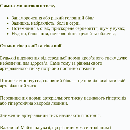
Симптоми високого тиску
Запаморочення або різкий головний біль;
Задишка, набряклість, болі в серці.
Потемніння в очах, прискорене серцебиття, шум у вухах;
Нудота, блювання, почервоніння грудей та обличчя;
Ознаки гіпертонії та гіпотонії
Будь-які відхилення від середньої норми кров’яного тиску дуже
небезпечні для здоров’я. Саме тому за рівнем свого
артеріального тиску потрібно постійно стежити.
Погане самопочуття, головний біль — це привід виміряти свій
артеріальний тиск.
Перевищення норми артеріального тиску називають гіпертонія
або гіпертонічна хвороба людини.
Знижений артеріальний тиск називають гіпотонія.
Важливо! Майте на увазі, що різниця між систолічним і