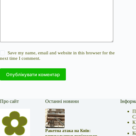
Save my name, email and website in this browser for the
next time I comment.
Опублікувати коментар
Про сайт
Останні новини
Інформ
П
С
К
С
Ракетна атака на Київ:
К