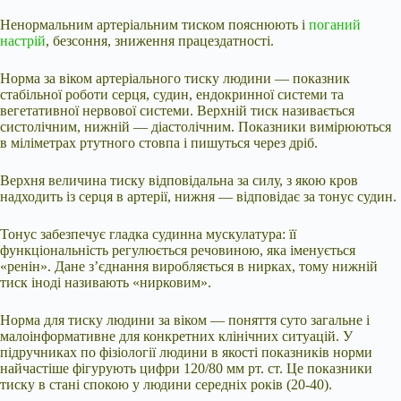
Ненормальним артеріальним тиском пояснюють і
поганий
настрій
, безсоння, зниження працездатності.
Норма за віком артеріального тиску людини — показник
стабільної роботи серця, судин, ендокринної системи та
вегетативної нервової системи. Верхній тиск називається
систолічним, нижній — діастолічним. Показники вимірюються
в міліметрах ртутного стовпа і пишуться через дріб.
Верхня величина тиску відповідальна за силу, з якою кров
надходить із серця в артерії, нижня — відповідає за тонус судин.
Тонус забезпечує гладка судинна мускулатура: її
функціональність регулюється речовиною, яка іменується
«ренін». Дане з’єднання виробляється в нирках, тому нижній
тиск іноді називають «нирковим».
Норма для тиску людини за віком — поняття суто загальне і
малоінформативне для конкретних клінічних ситуацій. У
підручниках по фізіології людини в якості показників норми
найчастіше фігурують цифри 120/80 мм рт. ст. Це показники
тиску в стані спокою у людини середніх років (20-40).