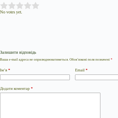
Submit Rating
Rate this item:
No votes yet.
Залишити відповідь
Ваша e-mail адреса не оприлюднюватиметься.
Обов’язкові поля позначені
*
Ім’я
*
Email
*
Додати коментар
*