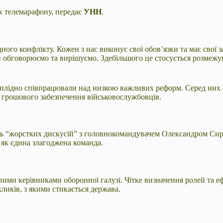
х телемарафону, передає
УНН
.
ого конфлікту. Кожен з нас виконує свої обов’язки та має свої з
ми обговорюємо та вирішуємо. Здебільшого це стосується розмежу
 плідно співпрацювали над низкою важливих реформ. Серед них 
я грошового забезпечення військовослужбовців.
ь “жорстких дискусій” з головнокомандувачем Олександром Сирс
 як єдина злагоджена команда.
вими керівниками оборонної галузі. Чітке визначення ролей та е
ликів, з якими стикається держава.