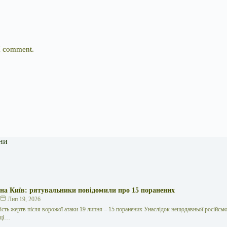
 I comment.
ни
 на Київ: рятувальники повідомили про 15 поранених
к
Лип 19, 2026
кість жертв після ворожої атаки 19 липня – 15 поранених Унаслідок нещодавньої російської
иці…