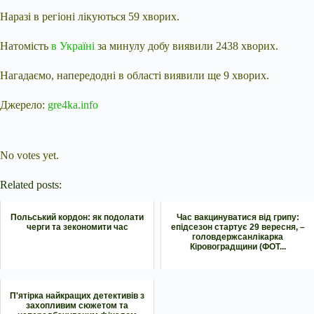
Наразі в регіоні лікуються 59 хворих.
Натомість
в Україні
за минулу добу виявили 2438 хворих.
Нагадаємо, напередодні в області виявили ще 9 хворих.
Джерело:
gre4ka.info
Submit Rating
Rate this item:
No votes yet.
Related posts:
Польський кордон: як подолати
Час вакцинуватися від грипу:
черги та зекономити час
епідсезон стартує 29 вересня, –
головдержсанлікарка
Кіровоградщини (ФОТ...
П'ятірка найкращих детективів з
захопливим сюжетом та