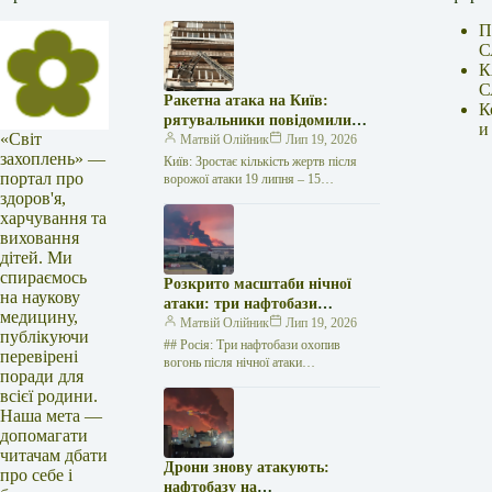
П
С
К
С
Ракетна атака на Київ:
К
рятувальники повідомили
и
«Світ
про 15 поранених
Матвій Олійник
Лип 19, 2026
захоплень» —
Київ: Зростає кількість жертв після
портал про
ворожої атаки 19 липня – 15
здоров'я,
поранених Унаслідок нещодавньої
російської агресії, що сталася у
харчування та
столиці…
виховання
дітей. Ми
спираємось
Розкрито масштаби нічної
на наукову
атаки: три нафтобази
медицину,
палають у Ставрополі –
Матвій Олійник
Лип 19, 2026
публікуючи
OSINT-аналіз
## Росія: Три нафтобази охопив
перевірені
вогонь після нічної атаки
поради для
безпілотників на Related posts:В
всієї родини.
останню неділю жовтня переходимо на
Наша мета —
зимовий час:…
допомагати
читачам дбати
Дрони знову атакують:
про себе і
нафтобазу на