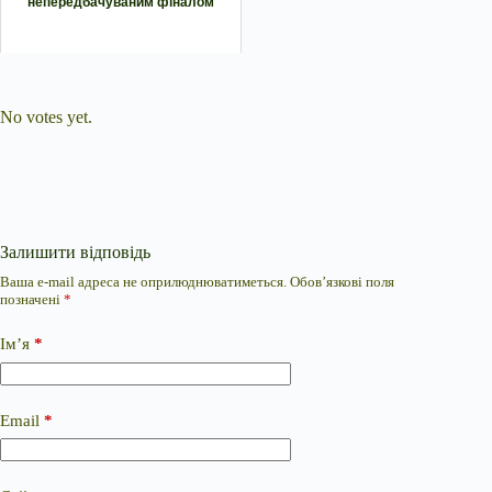
непередбачуваним фіналом
Submit Rating
Rate this item:
No votes yet.
Залишити відповідь
Ваша e-mail адреса не оприлюднюватиметься.
Обов’язкові поля
позначені
*
Ім’я
*
Email
*