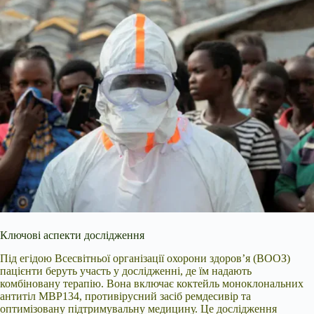
Ключові аспекти дослідження
Під егідою Всесвітньої організації охорони здоров’я (ВООЗ)
пацієнти беруть участь у дослідженні, де їм надають
комбіновану терапію. Вона включає коктейль моноклональних
антитіл MBP134, противірусний засіб ремдесивір та
оптимізовану підтримувальну медицину. Це дослідження