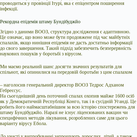
проводиться у провінції Ітурі, яка є епіцентром поширення
інфекції.
Рекордна епідемія штаму Бундібуджйо
Згідно з даними ВООЗ, структура дослідження є адаптивною.
Це означає, що воно може бути продовжене під час майбутніх
спалахів, якщо нинішня епідемія не дасть достатньо інформації
до свого завершення. Такий підхід забезпечить безперервність
наукових пошуків у боротьбі з вірусом.
Ми маємо реальний шанс досягти значних результатів для
спільнот, які опинилися на передовій боротьби з цим спалахом
– наголосив генеральний директор ВООЗ Тедрос Адханом
Гебреєсус.
На сьогоднішній день поточний спалах охопив майже 1600 осіб
як у Демократичній Республіці Конго, так і в сусідній Уганді. Це
робить його наймасштабнішим за всю історію спостережень для
штаму Бундібуджйо. Наразі не існує ліцензованих вакцин чи
специфічних методів лікування, розроблених саме для цього
варіанту вірусу Ебола.
До участі у випробуванні запрошують дорослих, дітей, а також