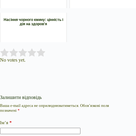
Насіння чорного кмину: цінність і
дія на здоров'я
Submit Rating
Rate this item:
No votes yet.
Залишити відповідь
Ваша e-mail адреса не оприлюднюватиметься.
Обов’язкові поля
позначені
*
Ім’я
*