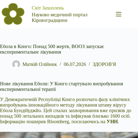
Перейти
Світ Захоплень
до
вмісту
Науково медичний портал
Кіровоградщини
Ебола в Конго: Понад 500 жертв, ВООЗ запускає
експериментальне лікування
Матвій Олійник
06.07.2026
ЗДОРОВ'Я
Нове лікування Еболи: У Конго стартувало випробування
експериментальної терапії
У Демократичній Республіці Конго розпочато фазу клінічних
випробувань інноваційного
методу лікування штаму вірусу
Ебола Бундібуджйо. Цей спалах захворювання вже призвів до
понад 500 летальних випадків та інфікував близько 1600 осіб.
Інформацію поширив Bloomberg, посилаючись на
УНН
.