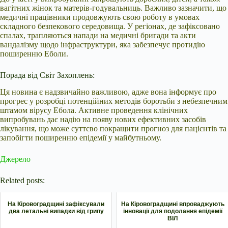
вагітних жінок та матерів-годувальниць. Важливо зазначити, що
медичні працівники продовжують свою роботу в умовах
складного безпекового середовища. У регіонах, де зафіксовано
спалах, трапляються напади на медичні бригади та акти
вандалізму щодо інфраструктури, яка забезпечує протидію
поширенню Еболи.
Порада від Світ Захоплень:
Ця новина є надзвичайно важливою, адже вона інформує про
прогрес у розробці потенційних методів боротьби з небезпечним
штамом вірусу Ебола. Активне проведення клінічних
випробувань дає надію на появу нових ефективних засобів
лікування, що може суттєво покращити прогноз для пацієнтів та
запобігти поширенню епідемії у майбутньому.
Джерело
Related posts:
На Кіровоградщині зафіксували
На Кіровоградщині впроваджують
два летальні випадки від грипу
інновації для подолання епідемії
ВІЛ