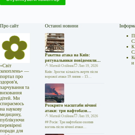
Про сайт
Останні новини
Інформ
П
С
К
С
Ракетна атака на Київ:
К
рятувальники повідомили
и
«Світ
про 15 поранених
Матвій Олійник
Лип 19, 2026
захоплень» —
Київ: Зростає кількість жертв після
портал про
ворожої атаки 19 липня – 15
здоров'я,
поранених Унаслідок нещодавньої
російської агресії, що сталася у
харчування та
столиці…
виховання
дітей. Ми
спираємось
Розкрито масштаби нічної
на наукову
атаки: три нафтобази
медицину,
палають у Ставрополі –
Матвій Олійник
Лип 19, 2026
публікуючи
OSINT-аналіз
## Росія: Три нафтобази охопив
перевірені
вогонь після нічної атаки
поради для
безпілотників на Related posts:Принц