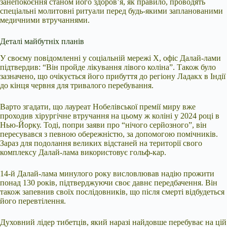
занепокоєння станом його здоров’я, як правило, проводять
спеціальні молитовні ритуали перед будь-якими запланованими
медичними втручаннями.
Деталі майбутніх планів
У своєму повідомленні у соціальній мережі X, офіс Далай-лами
підтвердив: “Він пройде лікування лівого коліна”. Також було
зазначено, що очікується його прибуття до регіону Ладакх в Індії
до кінця червня для тривалого перебування.
Варто згадати, що лауреат Нобелівської премії миру вже
проходив хірургічне втручання на цьому ж коліні у 2024 році в
Нью-Йорку. Тоді, попри заяви про “нічого серйозного”, він
пересувався з певною обережністю, за допомогою помічників.
Зараз для подолання великих відстаней на території свого
комплексу Далай-лама використовує гольф-кар.
14-й Далай-лама минулого року висловлював надію прожити
понад 130 років, підтверджуючи своє давнє передбачення. Він
також запевнив своїх послідовників, що після смерті відбудеться
його перевтілення.
Духовний лідер тибетців, який наразі найдовше перебуває на цій