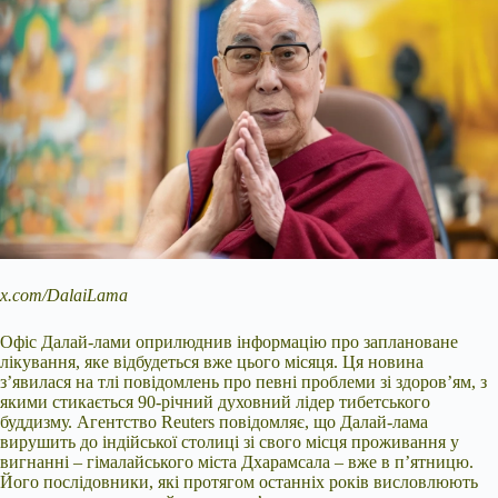
x.com/DalaiLama
Офіс Далай-лами оприлюднив інформацію про заплановане
лікування, яке відбудеться вже цього місяця. Ця новина
з’явилася на тлі повідомлень про певні проблеми зі здоров’ям, з
якими стикається 90-річний духовний лідер тибетського
буддизму. Агентство Reuters повідомляє, що Далай-лама
вирушить до індійської столиці зі свого місця проживання у
вигнанні – гімалайського міста Дхарамсала – вже в п’ятницю.
Його послідовники, які протягом останніх років висловлюють