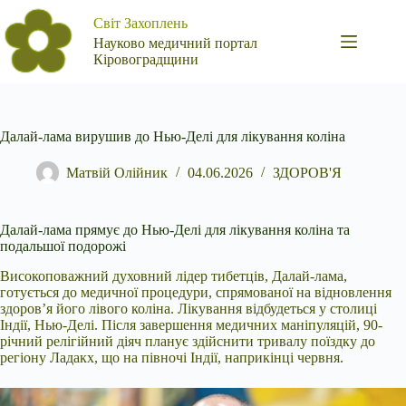
Перейти
Світ Захоплень
до
вмісту
Науково медичний портал
Кіровоградщини
Далай-лама вирушив до Нью-Делі для лікування коліна
Матвій Олійник
04.06.2026
ЗДОРОВ'Я
Далай-лама прямує до Нью-Делі для лікування коліна та
подальшої подорожі
Високоповажний духовний лідер тибетців, Далай-лама,
готується до медичної процедури, спрямованої
на відновлення
здоров’я його лівого коліна. Лікування відбудеться у столиці
Індії, Нью-Делі. Після завершення медичних маніпуляцій, 90-
річний релігійний діяч планує здійснити тривалу поїздку до
регіону Ладакх, що на півночі Індії, наприкінці червня.