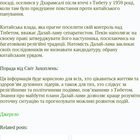
посаді, оселився у Дхарамсалі після втечі з Тибету у 1959 році,
коли там було придушене повстання проти китайського
панування.
Китайська влада, яка прагне посилити свій контроль над
Тибетом, вважає Далай-ламу сепаратистом. Пекін наполягає на
своєму праві затверджувати його наступника, посилаючись на
багатовікові релігійні традиції. Натомість Далай-лама закликає
своїх послідовників не визнавати кандидатуру, обрану
китайським урядом.
Порада від Світ Захоплень:
Ця інформація буде корисною для всіх, хто цікавиться життям та
здоров’ям духовних лідерів, а також для тих, хто слідкує за
релігійними та політичними подіями, пов’язаними з Тибетом.
Знання про майбутні плани Далай-лами дозволяє краще розуміти
поточну ситуацію та прогнозувати можливі розвиток подій.
Джерело
Related posts: