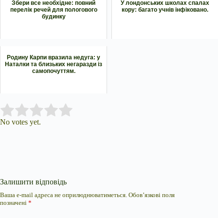
Збери все необхідне: повний
У лондонських школах спалах
перелік речей для пологового
кору: багато учнів інфіковано.
будинку
Родину Карпи вразила недуга: у
Наталки та близьких негаразди із
самопочуттям.
Submit Rating
Rate this item:
No votes yet.
Залишити відповідь
Ваша e-mail адреса не оприлюднюватиметься.
Обов’язкові поля
позначені
*