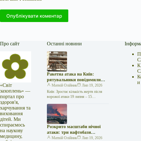
Опублікувати коментар
Про сайт
Останні новини
Інформ
П
С
К
С
Ракетна атака на Київ:
К
рятувальники повідомили
и
«Світ
про 15 поранених
Матвій Олійник
Лип 19, 2026
захоплень» —
Київ: Зростає кількість жертв після
портал про
ворожої атаки 19 липня – 15
здоров'я,
поранених Унаслідок нещодавньої
російської агресії, що сталася у
харчування та
столиці…
виховання
дітей. Ми
спираємось
Розкрито масштаби нічної
на наукову
атаки: три нафтобази
медицину,
палають у Ставрополі –
Матвій Олійник
Лип 19, 2026