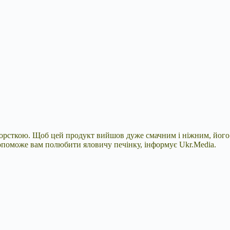
 жорсткою. Щоб цей продукт вийшов дуже смачним і ніжним, його
 допоможе вам полюбити яловичу печінку, інформує Ukr.Media.