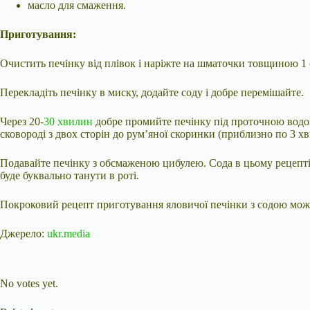
масло для смаження.
Приготування:
Очистить печінку від плівок і наріжте на шматочки товщиною 1 
Перекладіть печінку в миску, додайте соду і добре перемішайте.
Через 20-
30 хвилин
добре промийте печінку під проточною водою
сковороді з двох сторін до рум’яної скоринки (приблизно по 3 х
Подавайте печінку з обсмаженою цибулею. Сода в цьому рецепті
буде буквально танути в роті.
Покроковий рецепт приготування яловичої печінки з содою можн
Джерело:
ukr.media
Submit Rating
Rate this item:
No votes yet.