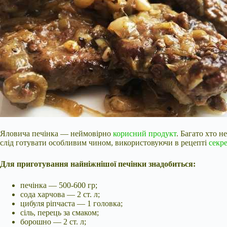
Яловича печінка — неймовірно
корисний продукт
. Багато хто 
слід готувати особливим чином, використовуючи в рецепті
секре
Для приготування найніжнішої печінки знадобиться:
печінка — 500-600 гр;
сода харчова — 2 ст. л;
цибуля ріпчаста — 1 головка;
сіль, перець
за смаком;
борошно — 2 ст. л;