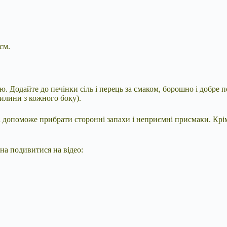
см.
. Додайте до печінки сіль і перець за смаком, борошно і добре
вилини з кожного боку).
 допоможе прибрати сторонні запахи і неприємні присмаки. Крім
а подивитися на відео: