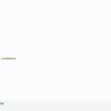
 I comment.
ни