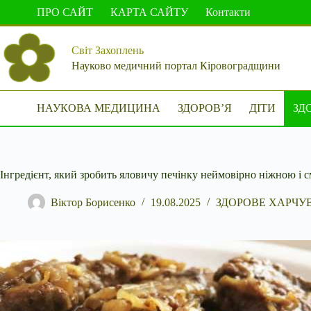
Перейти
ПРО САЙТ
КАРТА САЙТУ
Контакти
до
вмісту
Світ Захоплень
Науково медичний портал Кіровоградщини
НАУКОВА МЕДИЦИНА
ЗДОРОВ’Я
ДІТИ
ЗД
Інгредієнт, який зробить яловичу печінку неймовірно ніжною і 
Віктор Борисенко
19.08.2025
ЗДОРОВЕ ХАРЧУ