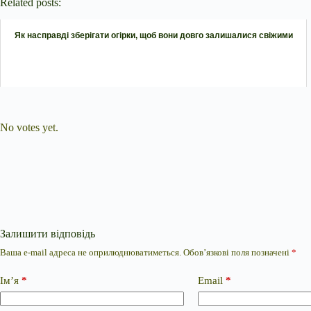
Related posts:
Як насправді зберігати огірки, щоб вони довго залишалися свіжими
Submit Rating
Rate this item:
No votes yet.
Залишити відповідь
Ваша e-mail адреса не оприлюднюватиметься.
Обов’язкові поля позначені
*
Ім’я
*
Email
*