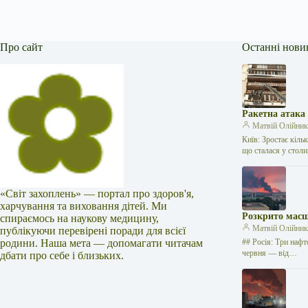
Про сайт
Останні нови
Ракетна атака
Матвій Олійни
Київ: Зростає кіль
що сталася у стол
«Світ захоплень» — портал про здоров'я,
харчування та виховання дітей. Ми
Розкрито масш
спираємось на наукову медицину,
Матвій Олійни
публікуючи перевірені поради для всієї
родини. Наша мета — допомагати читачам
## Росія: Три нафт
червня — від…
дбати про себе і близьких.