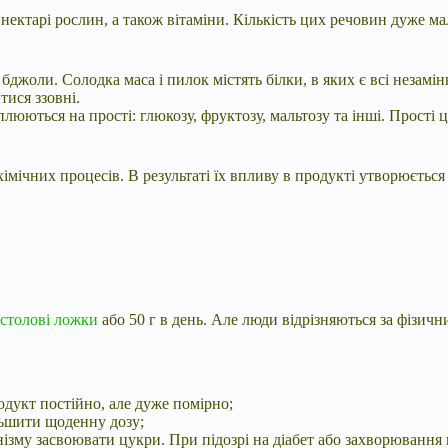
в нектарі рослин, а також вітаміни. Кількість цих речовин дуже м
бджоли. Солодка маса і пилок містять білки, в яких є всі незамін
тися ззовні.
плюються на прості: глюкозу, фруктозу, мальтозу та інші. Прості
імічних процесів. В результаті їх впливу в продукті утворюєтьс
столові ложки
або 50 г в день. Але люди відрізняються за фізичн
одукт постійно, але дуже помірно;
льшити щоденну дозу;
ганізму засвоювати цукри. При підозрі на діабет або захворювання 