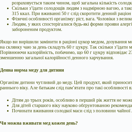
розраховується таким чином, щоб загальна кількість солод
Скільки з’їдати солодощів людям з надмірною вагою, а та
315 ккал. При вживанні 50 г слід скоротити денний раціон 
Фізичні особливості організму: ріст, вага. Чоловіки з вел
Людям, у яких спостерігалися будь-які форми прояви алер
забороненим продуктом.
Якщо ви вирішили замінити в раціоні цукор медом, дозування мож
на склянку чаю за день складуть 60 г цукру. Так скільки з’їдати
Порівнюючи калорійність, побачимо, що 60 г цукру відповідає 2
зменшенню загальної калорійності денного харчування.
Денна норма меду для дитини
Організм дитини чутливий до меду. Цей продукт, який приносить
раннього віку. Але батькам слід пам’ятати про такі особливості 
Дітям до трьох років, особливо в перший рік життя не можна
Для дітей старшого віку науково обґрунтованою рекомендац
Починати вживання солодкої маси слід з половини чайної
Чи можна вживати мед кожен день?