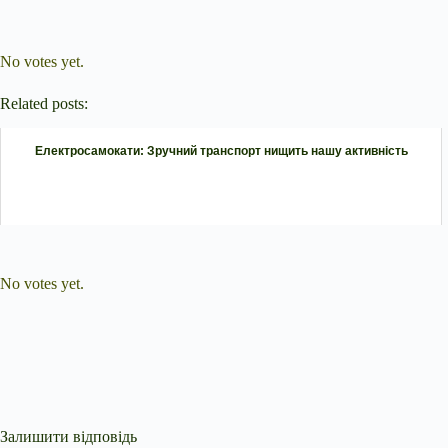
Submit Rating
Rate this item:
No votes yet.
Related posts:
Електросамокати: Зручний транспорт нищить нашу активність
Submit Rating
Rate this item:
No votes yet.
Залишити відповідь