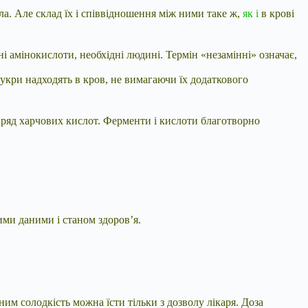
ала. Але склад їх і співвідношення між ними таке ж,
як і
в крові
ні амінокислоти, необхідні людині. Термін «незамінні» означає,
 цукри надходять в кров, не вимагаючи їх додаткового
я ряд харчових кислот. Ферменти і кислоти благотворно
ими даними і станом здоров’я.
ним солодкість можна їсти тільки з дозволу лікаря. Доза