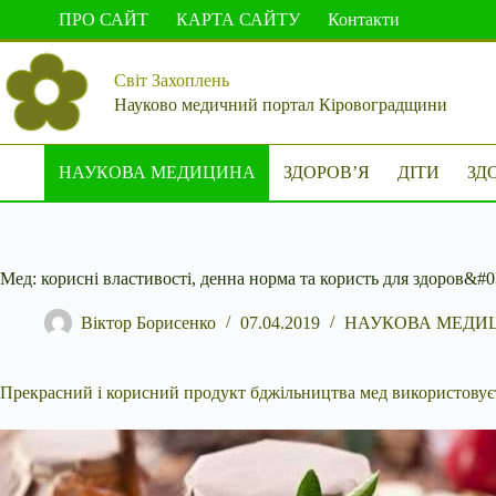
Перейти
ПРО САЙТ
КАРТА САЙТУ
Контакти
до
вмісту
Світ Захоплень
Науково медичний портал Кіровоградщини
НАУКОВА МЕДИЦИНА
ЗДОРОВ’Я
ДІТИ
ЗД
Мед: корисні властивості, денна норма та користь для здоров&#
Віктор Борисенко
07.04.2019
НАУКОВА МЕДИ
Прекрасний і корисний продукт бджільництва мед використовуєтьс