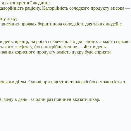
х для конкретної людини;
алорійність раціону. Калорійність солодкого продукту висока —
нну дозу;
еприємних проявах бурштинова солодкість для таких людей є
ень: вранці, на роботі і ввечері. По дві чайних ложки з гіркою
 такого ж ефекту, його потрібно менше — 40 г в день.
живання корисного продукту замість цукру буде сприяти
ньким дітям. Однак при відсутності алергії його можна їсти з
і меду в день і за один раз повинен вказати лікар.