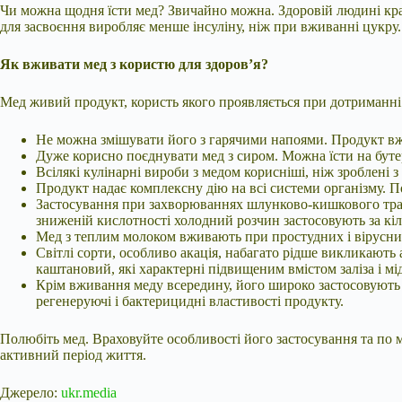
Чи можна щодня їсти мед? Звичайно можна. Здоровій людині кращ
для засвоєння виробляє менше інсуліну, ніж при вживанні цукру
Як вживати мед з користю для здоров’я?
Мед живий продукт, користь якого проявляється при дотриманні
Не можна змішувати його з гарячими напоями. Продукт вжи
Дуже корисно поєднувати мед з сиром. Можна їсти на буте
Всілякі кулінарні вироби з медом корисніші, ніж зроблені 
Продукт надає комплексну дію на всі системи організму. 
Застосування при захворюваннях шлунково-кишкового тракт
зниженій кислотності холодний розчин застосовують за кі
Мед з теплим молоком вживають при простудних і вірусн
Світлі сорти, особливо акація, набагато рідше викликають
каштановий, які характерні підвищеним вмістом заліза і мід
Крім вживання меду всередину, його широко застосовують і
регенеруючі і бактерицидні властивості продукту.
Полюбіть мед. Враховуйте особливості його застосування та по
активний період життя.
Джерело:
ukr.media