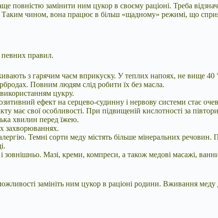
е повністю замінити ним цукор в своєму раціоні. Треба відзнач
. Таким чином, вона працює в більш «щадному» режимі, що сприя
 певних правил.
вають з гарячим чаєм вприкуску. У теплих напоях, не вище 40 
рбродах. Повним людям слід робити їх без масла.
з використанням цукру.
Позитивний ефект на серцево-судинну і нервову системи стає оч
у має свої особливості. При підвищеній кислотності за півтори
лька хвилин перед їжею.
их захворюваннях.
 алергію. Темні сорти меду містять більше мінеральних речовин.
і.
 зовнішньо. Мазі, креми, компреси, а також медові масажі, ванни
 можливості замініть ним цукор в раціоні родини. Вживання мед