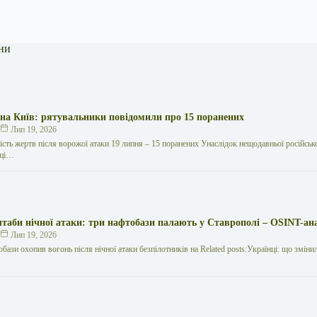
ни
 на Київ: рятувальники повідомили про 15 поранених
к
Лип 19, 2026
кість жертв після ворожої атаки 19 липня – 15 поранених Унаслідок нещодавньої російської
иці…
таби нічної атаки: три нафтобази палають у Ставрополі – OSINT-ан
к
Лип 19, 2026
обази охопив вогонь після нічної атаки безпілотників на Related posts:Українці: що зміни