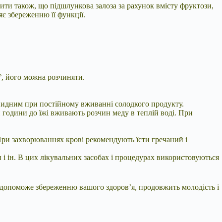
ити також, що підшлункова залоза за рахунок вмісту фруктози,
є збереженню її функції.
°, його можна розчиняти.
евидним при постійному вживанні солодкого продукту.
 години до їжі вживають розчин меду в теплій воді. При
 При захворюваннях крові рекомендують їсти гречаний і
 і ін. В цих лікувальних засобах і процедурах використовуються
у допоможе збереженню вашого здоров’я, продовжить молодість і