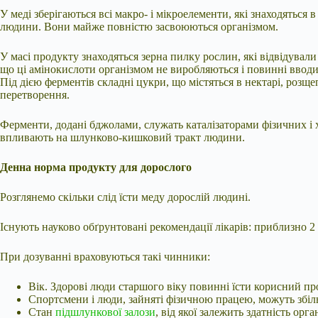
У меді зберігаються всі макро- і мікроелементи, які знаходяться 
людини. Вони майже повністю засвоюються організмом.
У масі продукту знаходяться зерна пилку рослин, які відвідували 
що ці амінокислоти організмом не виробляються і повинні вводи
Під дією ферментів складні цукри, що містяться в нектарі, розще
перетворення.
Ферменти, додані бджолами, служать каталізаторами фізичних і х
впливають на шлунково-кишковий тракт людини.
Денна норма продукту для дорослого
Розглянемо скільки слід їсти меду дорослій людині.
Існують науково обґрунтовані рекомендації лікарів: приблизно 2
При дозуванні враховуються такі чинники:
Вік. Здорові люди старшого віку повинні їсти корисний пр
Спортсмени і люди, зайняті фізичною працею, можуть збі
Стан
підшлункової залози
, від якої залежить здатність ор