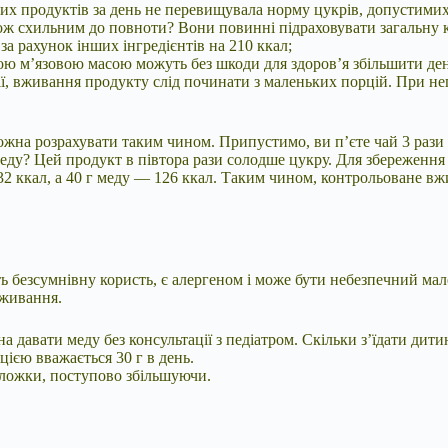
ких продуктів за день не перевищувала норму цукрів, допустими
кож схильним до повноти? Вони повинні підраховувати загальну к
за рахунок інших інгредієнтів на 210 ккал;
икою м’язовою масою можуть без шкоди для здоров’я збільшити де
гії, вживання продукту слід починати з маленьких порцій. При н
на розрахувати таким чином. Припустимо, ви п’єте чай 3 рази в д
 меду? Цей продукт в півтора рази солодше цукру. Для збереження
32 ккал, а 40 г меду — 126 ккал. Таким чином, контрольоване в
 безсумнівну користь, є алергеном і може бути небезпечний мале
вживання.
 давати меду без консультації з педіатром. Скільки з’їдати дитин
ією вважається 30 г в день.
 ложки, поступово збільшуючи.