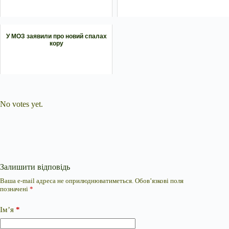
У МОЗ заявили про новий спалах
кору
Submit Rating
Rate this item:
No votes yet.
Залишити відповідь
Ваша e-mail адреса не оприлюднюватиметься.
Обов’язкові поля
позначені
*
Ім’я
*