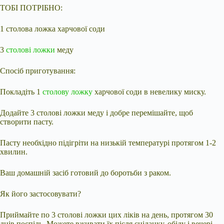
ТОБІ ПОТРІБНО:
1 столова ложка харчової соди
3
столові ложки
меду
Спосіб приготування:
Покладіть 1
столову ложку
харчової соди в невелику миску.
Додайте 3 столові ложки меду і добре перемішайте, щоб
створити пасту.
Пасту необхідно підігріти на низькій температурі протягом 1-2
хвилин.
Ваш домашній засіб готовий до боротьби з раком.
Як його застосовувати?
Приймайте по 3 столові ложки цих ліків на день, протягом 30
днів поспіль. Можете вживати їх після сніданку, обіду і вечері.