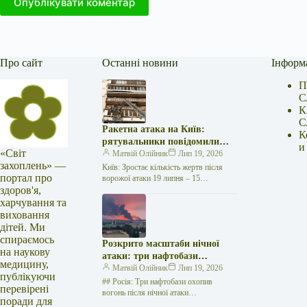
Опублікувати коментар
Про сайт
Останні новини
Інформ
П
С
К
С
Ракетна атака на Київ:
К
рятувальники повідомили
и
«Світ
про 15 поранених
Матвій Олійник
Лип 19, 2026
захоплень» —
Київ: Зростає кількість жертв після
портал про
ворожої атаки 19 липня – 15
здоров'я,
поранених Унаслідок нещодавньої
російської агресії, що сталася у
харчування та
столиці…
виховання
дітей. Ми
спираємось
Розкрито масштаби нічної
на наукову
атаки: три нафтобази
медицину,
палають у Ставрополі –
Матвій Олійник
Лип 19, 2026
публікуючи
OSINT-аналіз
## Росія: Три нафтобази охопив
перевірені
вогонь після нічної атаки
поради для
безпілотників на Related posts:БО «100