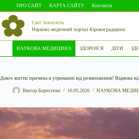
Перейти
ПРО САЙТ
КАРТА САЙТУ
Контакти
до
вмісту
Світ Захоплень
Науково медичний портал Кіровоградщини
НАУКОВА МЕДИЦИНА
ЗДОРОВ’Я
ДІТИ
ЗД
Довге життя: причина в утриманні від розмноження? Відмова від
Віктор Борисенко
10.05.2026
НАУКОВА МЕДИ