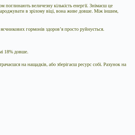
ом поглинають величезну кількість енергії. Знімаєш це
ароджувати в зрілому віці, вона живе довше. Між іншим,
 яєчникових гормонів здоров’я просто руйнується.
амі 18% довше.
рачаєшся на нащадків, або зберігаєш ресурс собі. Рахунок на