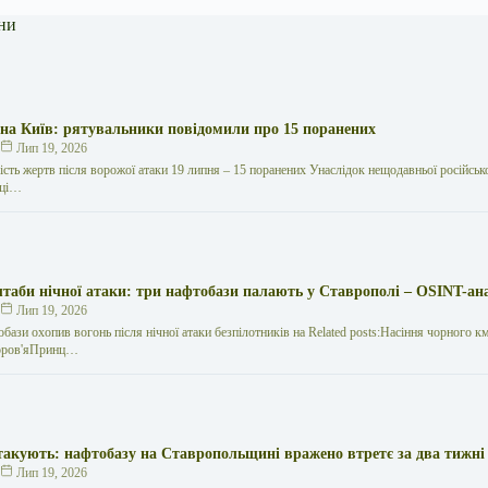
ни
 на Київ: рятувальники повідомили про 15 поранених
к
Лип 19, 2026
кість жертв після ворожої атаки 19 липня – 15 поранених Унаслідок нещодавньої російської
иці…
таби нічної атаки: три нафтобази палають у Ставрополі – OSINT-ан
к
Лип 19, 2026
обази охопив вогонь після нічної атаки безпілотників на Related posts:Насіння чорного к
здоров'яПринц…
такують: нафтобазу на Ставропольщині вражено втретє за два тижні
к
Лип 19, 2026