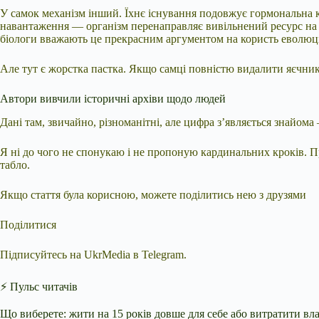
У самок механізм інший. Їхнє існування подовжує гормональна ко
навантаження — організм перенаправляє вивільнений ресурс на і
біологи вважають це прекрасним аргументом на користь еволюці
Але тут є жорстка пастка. Якщо самці повністю видалити яєчник
Автори вивчили історичні архіви щодо людей
Дані там, звичайно, різноманітні, але цифра з’являється знайом
Я ні до чого не спонукаю і не пропоную кардинальних кроків. Пр
табло.
Якщо стаття була корисною, можете поділитись нею з друзями
Поділитися
Підписуйтесь на UkrMedia в Telegram.
⚡ Пульс читачів
Що виберете: жити на 15 років довше для себе або витратити вла