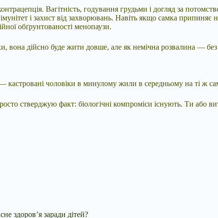
нтрацепція. Вагітність, годування грудьми і догляд за потомств
мунітет і захист від захворювань. Навіть якщо самка припиняє н
йної обґрунтованості менопаузи.
и, вона дійсно буде жити довше, але як немічна розвалина — без
а — кастровані чоловіки в минулому жили в середньому на ті ж с
осто стверджую факт: біологічні компроміси існують. Ти або вит
сне здоров’я заради дітей?