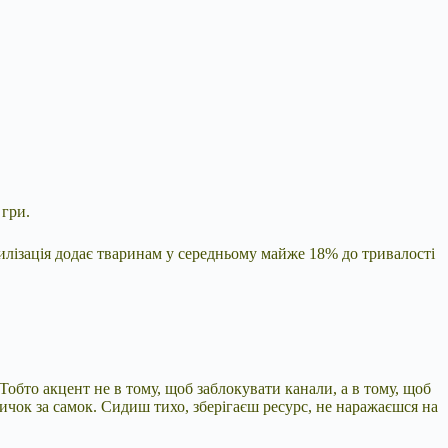
 гри.
рилізація додає тваринам у середньому майже 18% до тривалості
 Тобто акцент не в тому, щоб заблокувати канали, а в тому, щоб
чок за самок. Сидиш тихо, зберігаєш ресурс, не наражаєшся на