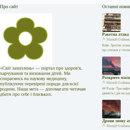
Про сайт
Останні нови
Ракетна атака
Матвій Олійни
Київ: Зростає кіль
що сталася у стол
«Світ захоплень» — портал про здоров'я,
харчування та виховання дітей. Ми
Розкрито масш
спираємось на наукову медицину,
Матвій Олійни
публікуючи перевірені поради для всієї
родини. Наша мета — допомагати читачам
## Росія: Три нафт
цінність і дія на 
дбати про себе і близьких.
Дрони знову а
Матвій Олійни