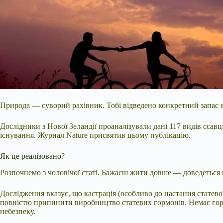
Природа — суворий рахівник. Тобі відведено конкретний запас ен
Дослідники з Нової Зеландії проаналізували дані 117 видів сса
існування. Журнал Nature присвятив цьому публікацію.
Як це реалізовано?
Розпочнемо з чоловічої статі. Бажаєш жити довше — доведеться 
Дослідження вказує,
що кастрація (особливо до настання статевої
повністю припинити виробництво статевих гормонів. Немає гормо
небезпеку.