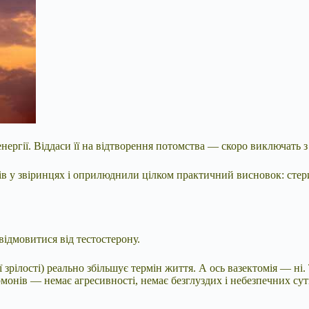
ергії. Віддаси її на відтворення потомства — скоро виключать з
вців у звіринцях і оприлюднили цілком практичний висновок: сте
відмовитися від тестостерону.
 зрілості) реально збільшує термін життя. А ось вазектомія — ні.
нів — немає агресивності, немає безглуздих і небезпечних сути