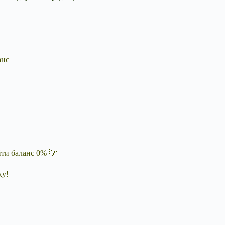
анс
йти баланс 0% 💡
ку!