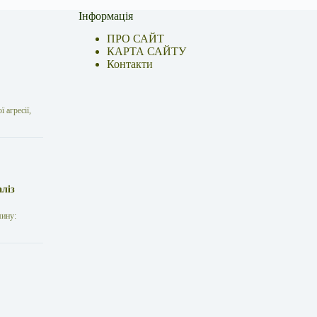
Інформація
ПРО САЙТ
КАРТА САЙТУ
Контакти
 агресії,
аліз
мину: