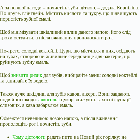
А за першої нагоди – почистіть зуби щіткою, – додала Корніліна.
По-друге, глінтвейн. Містить кислоти та цукру, що підвищують
пористість зубної емалі.
Щоб мінімізувати шкідливий вплив даного напою, його слід
трохи остудити, а після вживання прополоскати рот.
По-третє, солодкі коктейлі. Цури, що містяться в них, осідають
на зубах, створюючи живильне середовище для бактерій, що
руйнують зубну емаль.
Щоб
знизити ризик
для зубів, вибирайте менш солодкі коктейлі
та запивайте їх водою.
Також дуже шкідливі для зубів кавові лікери. Вони завдають
подвійної шкоди:
алкоголь і
цукор знижують захисні функції
слизових, а кава забарвлює емаль.
Обмежтеся невеликою дозою напою, а після вживання
прополощіть рот і почистіть зуби.
Чому дієтологи
радять пити на Новий рік горілку: не