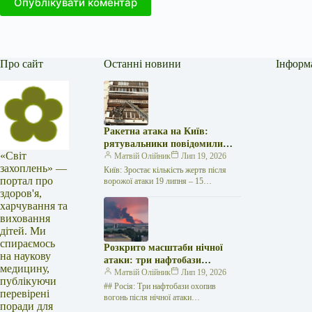
Опублікувати коментар
Про сайт
Останні новини
Інформ
Ракетна атака на Київ:
рятувальники повідомили
«Світ
про 15 поранених
Матвій Олійник
Лип 19, 2026
захоплень» —
Київ: Зростає кількість жертв після
портал про
ворожої атаки 19 липня – 15
здоров'я,
поранених Унаслідок нещодавньої
російської агресії, що сталася у
харчування та
столиці…
виховання
дітей. Ми
спираємось
Розкрито масштаби нічної
на наукову
атаки: три нафтобази
медицину,
палають у Ставрополі –
Матвій Олійник
Лип 19, 2026
публікуючи
OSINT-аналіз
## Росія: Три нафтобази охопив
перевірені
вогонь після нічної атаки
поради для
безпілотників на