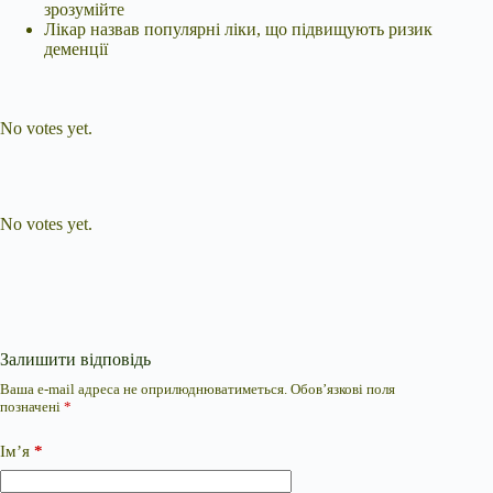
зрозумійте
Лікар назвав популярні ліки, що підвищують ризик
деменції
Submit Rating
Rate this item:
No votes yet.
Submit Rating
Rate this item:
No votes yet.
Залишити відповідь
Ваша e-mail адреса не оприлюднюватиметься.
Обов’язкові поля
позначені
*
Ім’я
*