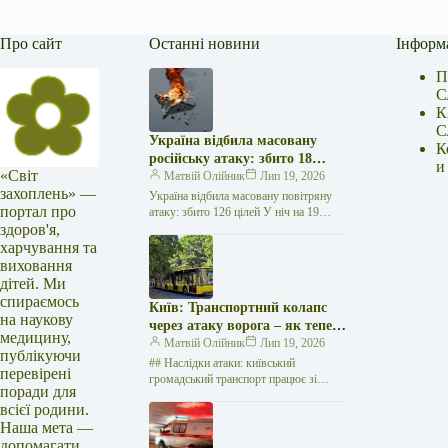
Про сайт
Останні новини
Інформ
П
С
К
С
Україна відбила масовану
К
російську атаку: збито 18
и
«Світ
ракет і 108 дронів
Матвій Олійник
Лип 19, 2026
захоплень» —
Україна відбила масовану повітряну
портал про
атаку: збито 126 цілей У ніч на 19
здоров'я,
липня російські окупаційні війська
здійснили масштабний комбінований
харчування та
удар…
виховання
дітей. Ми
спираємось
Київ: Транспортний колапс
на наукову
через атаку ворога – як тепер
медицину,
дістатися?
Матвій Олійник
Лип 19, 2026
публікуючи
## Наслідки атаки: київський
перевірені
громадський транспорт працює зі
поради для
змінами 19 липня у столиці України,
всієї родини.
Києві, було зафіксовано суттєві
Наша мета —
перебої у…
допомагати