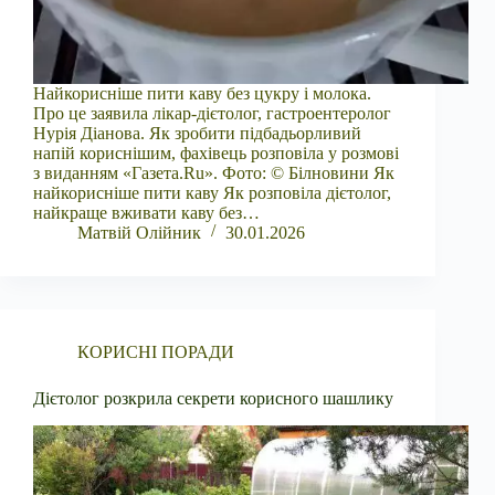
Найкорисніше пити каву без цукру і молока.
Про це заявила лікар-дієтолог, гастроентеролог
Нурія Діанова. Як зробити підбадьорливий
напій кориснішим, фахівець розповіла у розмові
з виданням «Газета.Ru». Фото: © Білновини Як
найкорисніше пити каву Як розповіла дієтолог,
найкраще вживати каву без…
Матвій Олійник
30.01.2026
КОРИСНІ ПОРАДИ
Дієтолог розкрила секрети корисного шашлику