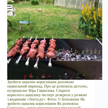
Зробити шашлик кориснішим допоможе
правильний маринад. Про це розповіла дієтолог,
нутриціолог Віра Гаврилова. Секрети
корисного шашлику експерт розкрила у розмові
з виданням «Лента.ру». Фото: © Білновини Як
зробити шашлик кориснішим Як розповіла
Гаврилова, довге приготування при високій