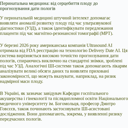
Перинатальна медицина: від серцебиття плоду до
прогнозування дати пологів
У перинатальній медицині штучний інтелект допомагає
виявляти аномалії розвитку плоду під час ультразвукової
діагностики (УЗД), а також ідентифікувати передлежання
плаценти під час магнітно-резонансної томографії (МРТ).
У березні 2026 року американська компанія Ultrasound AI
отримала від FDA реєстрацію на технологію Delivery Date AI. Ця
система вирізняється високою точністю прогнозування дати
пологів, спираючись виключно на стандартні знімки, зроблені
під час УЗД. Аналогічні ШІ-системи також допомагають лікарям
аналізувати великі обсяги даних та виявляти приховані
закономірності, що можуть вказувати, наприклад, на ризик
надмірної маси плоду.
В Україні, як зазначає завідувач Кафедри госпітального
акушерства і гінекології та післядипломної освіти Національного
медичного університету ім. Богомольця, професор Дмитро
Говсєєв, також починають застосовувати ШІ-асистовані
дослідження. Вони допомагають, зокрема, у виявленні ризику
передчасних пологів.