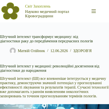
Перейти
Світ Захоплень
до
вмісту
Науково медичний портал
Кіровоградщини
Штучний інтелект трансформує медицину: від
діагностики раку до передбачення передчасних пологів
Матвій Олійник
12.06.2026
ЗДОРОВ'Я
Штучний інтелект у медицині: революційні досягнення від
діагностики до народження
Штучний інтелект (ШІ) все впевненіше інтегрується у медичну
практику, демонструючи
значний потенціал у прогнозуванні
ефективності лікування та результатів терапії. Сучасні технології
вже допомагають з раннім виявленням онкологічних
захворювань та точним прогнозуванням термінів пологів.