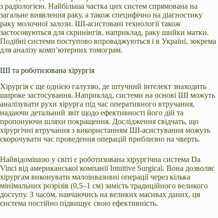
з радіологією. Найбільша частка цих систем спрямована на
загальне виявлення раку, а також специфічно на діагностику
раку молочної залози. ШІ-асистовані технології також
застосовуються для скринінгів, наприклад, раку шийки матки.
Подібні системи поступово впроваджуються і в Україні, зокрема
для аналізу комп’ютерних томограм.
ШІ та роботизована хірургія
Хірургія є ще однією галуззю, де штучний інтелект знаходить
широке застосування. Наприклад, системи на основі ШІ можуть
аналізувати рухи хірурга під час оперативного втручання,
надаючи детальний звіт щодо ефективності його дій та
пропонуючи шляхи покращення. Дослідження свідчать, що
хірургічні втручання з використанням ШІ-асистування можуть
скорочувати час проведення операцій приблизно на чверть.
Найвідомішою у світі є роботизована хірургічна система Da
Vinci від американської компанії Intuitive Surgical. Вона дозволяє
хірургам виконувати малоінвазивні операції через кілька
мінімальних розрізів (0,5–1 см) замість традиційного великого
доступу. З часом, навчаючись на великих масивах даних, ця
система постійно підвищує свою ефективність.