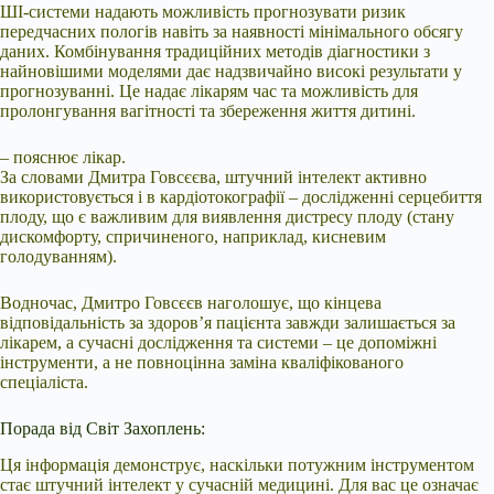
ШІ-системи надають можливість прогнозувати ризик
передчасних пологів навіть за наявності мінімального обсягу
даних. Комбінування традиційних методів діагностики з
найновішими моделями дає надзвичайно високі результати у
прогнозуванні. Це надає лікарям час та можливість для
пролонгування вагітності та збереження життя дитині.
– пояснює лікар.
За словами Дмитра Говсєєва, штучний інтелект активно
використовується і в кардіотокографії – дослідженні серцебиття
плоду, що є важливим для виявлення дистресу плоду (стану
дискомфорту, спричиненого, наприклад, кисневим
голодуванням).
Водночас, Дмитро Говсєєв наголошує, що кінцева
відповідальність за здоров’я пацієнта завжди залишається за
лікарем, а сучасні дослідження та системи – це допоміжні
інструменти, а не повноцінна заміна кваліфікованого
спеціаліста.
Порада від Світ Захоплень:
Ця інформація демонструє, наскільки потужним інструментом
стає штучний інтелект у сучасній медицині. Для вас це означає