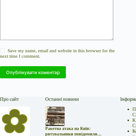
Save my name, email and website in this browser for the
next time I comment.
Опублікувати коментар
Про сайт
Останні новини
Інформ
П
С
К
С
Ракетна атака на Київ:
К
рятувальники повідомили