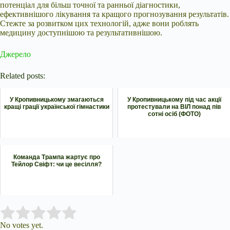
потенціал для більш точної та ранньої діагностики,
ефективнішого лікування та кращого прогнозування результатів.
Стежте за розвитком цих технологій, адже вони роблять
медицину доступнішою та результативнішою.
Джерело
Related posts:
У Кропивницькому змагаються
У Кропивницькому під час акції
кращі грації української гімнастики
протестували на ВІЛ понад пів
сотні осіб (ФОТО)
Команда Трампа жартує про
Тейлор Свіфт: чи це весілля?
Submit Rating
Rate this item:
No votes yet.