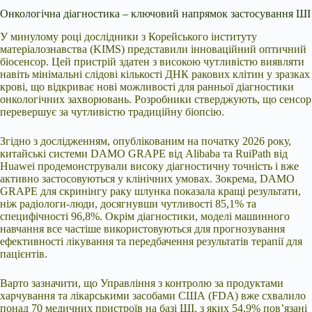
Онкологічна діагностика – ключовий напрямок застосування ШІ
У минулому році дослідники з Корейського інституту
матеріалознавства (KIMS) представили інноваційний оптичний
біосенсор. Цей пристрій здатен з високою чутливістю виявляти
навіть мінімальні слідові кількості ДНК ракових клітин у зразках
крові, що відкриває нові можливості для ранньої діагностики
онкологічних захворювань. Розробники стверджують, що сенсор
перевершує за чутливістю традиційну біопсію.
Згідно з дослідженням, опублікованим на початку 2026 року,
китайські системи DAMO GRAPE від Alibaba та RuiPath від
Huawei продемонстрували високу діагностичну точність і вже
активно застосовуються у клінічних умовах. Зокрема, DAMO
GRAPE для скринінгу раку шлунка показала кращі результати,
ніж радіологи-люди, досягнувши чутливості 85,1% та
специфічності 96,8%. Окрім діагностики, моделі машинного
навчання все частіше використовуються для прогнозування
ефективності лікування та передбачення результатів терапії для
пацієнтів.
Варто зазначити, що Управління з контролю за продуктами
харчування та лікарськими засобами США (FDA) вже схвалило
понад 70 медичних пристроїв на базі ШІ, з яких 54,9% пов’язані