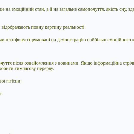
на емоційний стан, а й на загальне самопочуття, якість сну, зд
и відображають повну картину реальності.
тми платформ спрямовані на демонстрацію найбільш емоційного 
ття після ознайомлення з новинами. Якщо інформаційна стрічка 
робити тимчасову перерву.
ї гігієни:
н.