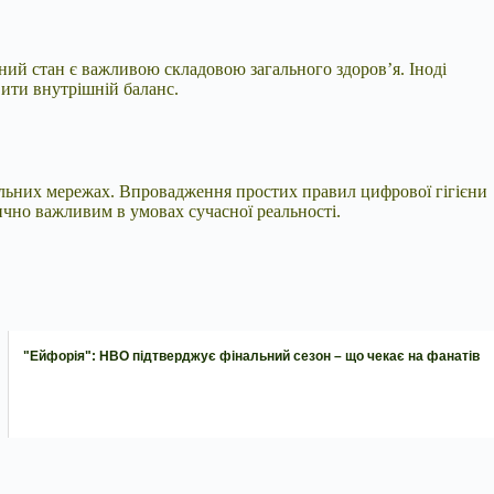
ний стан є важливою складовою загального здоров’я. Іноді
ити внутрішній баланс.
іальних мережах. Впровадження простих правил цифрової гігієни
ично важливим в умовах сучасної реальності.
"Ейфорія": HBO підтверджує фінальний сезон – що чекає на фанатів