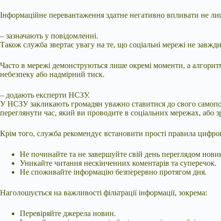
Інформаційне перевантаження здатне негативно впливати не лише 
– зазначають у повідомленні.
Також служба звертає увагу на те, що соціальні мережі не завжд
Часто в мережі демонструються лише окремі моменти, а алгори
небезпеку або надмірний тиск.
– додають експерти НСЗУ.
У НСЗУ закликають громадян уважно ставитися до свого самопочу
переглянути час, який ви проводите в соціальних мережах, або з
Крім того, служба рекомендує встановити прості правила цифрово
Не починайте та не завершуйте свій день переглядом нови
Уникайте читання нескінченних коментарів та суперечок.
Не споживайте інформацію безперервно протягом дня.
Наголошується на важливості фільтрації інформації, зокрема:
Перевіряйте джерела новин.