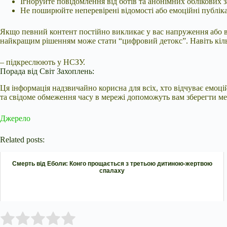
Ігноруйте повідомлення від ботів та анонімних облікових з
Не поширюйте неперевірені відомості або емоційні публіка
Якщо певний контент постійно викликає у вас напруження або в
найкращим рішенням може стати “цифровий детокс”. Навіть кіль
– підкреслюють у НСЗУ.
Порада від Світ Захоплень:
Ця інформація надзвичайно корисна для всіх, хто відчуває емоц
та свідоме обмеження часу в мережі допоможуть вам зберегти ме
Джерело
Related posts:
Смерть від Еболи: Конго прощається з третьою дитиною-жертвою
спалаху
Submit Rating
Rate this item: