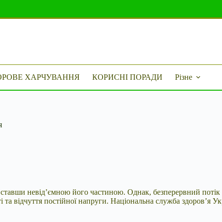
ОРОВЕ ХАРЧУВАННЯ
КОРИСНІ ПОРАДИ
Різне
я
я, ставши невід’ємною його частиною. Однак, безперервний
потік
та відчуття постійної напруги. Національна служба здоров’я Ук