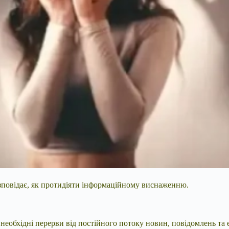
озповідає, як протидіяти інформаційному виснаженню.
еобхідні перерви від постійного потоку новин, повідомлень та е