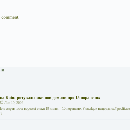
 I comment.
ни
 на Київ: рятувальники повідомили про 15 поранених
к
Лип 19, 2026
кість жертв після ворожої атаки 19 липня – 15 поранених Унаслідок нещодавньої російської
иці…