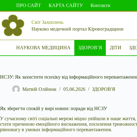
Перейти
ПРО САЙТ
КАРТА САЙТУ
Контакти
до
вмісту
Світ Захоплень
Науково медичний портал Кіровоградщини
НАУКОВА МЕДИЦИНА
ЗДОРОВ’Я
ДІТИ
ЗД
НСЗУ: Як захистити психіку від інформаційного перевантаженн
Матвій Олійник
05.06.2026
ЗДОРОВ'Я
Як зберегти спокій у вирі новин: поради від НСЗУ
У сучасному світі соціальні мережі міцно увійшли в наше житт
стати причиною емоційного виснаження, посилення тривожності 
рівновагу в умовах інформаційного перевантаження.