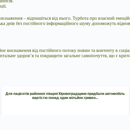
аписів.
ції.
иснаження – відпишіться від нього. Турбота про власний емоцій
ка днів без постійного інформаційного шуму допоможуть віднов
ійне виснаження від постійного потоку новин та контенту в соц
нтальне здоров’я та покращити загальне самопочуття, що є крит
Для пацієнтів районної лікарні Кіровоградщини придбали автомобіль
вартістю понад один мільйон гривен...