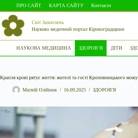
Перейти
ПРО САЙТ
КАРТА САЙТУ
Контакти
до
вмісту
Світ Захоплень
Науково медичний портал Кіровоградщини
НАУКОВА МЕДИЦИНА
ЗДОРОВ’Я
ДІТИ
ЗД
Крапля крові рятує життя: жителі та гості Кропивницького можу
Матвій Олійник
16.09.2025
ЗДОРОВ'Я