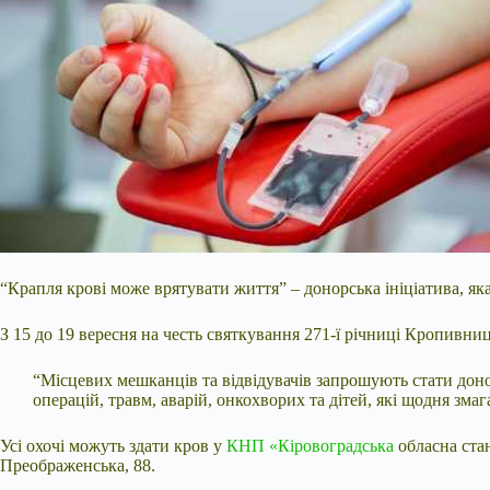
“Крапля крові може врятувати життя” – донорська ініціатива, як
З 15 до 19 вересня на честь святкування 271-ї річниці Кропивн
“Місцевих мешканців та відвідувачів запрошують стати доно
операцій, травм, аварій, онкохворих та дітей,
які щодня змаг
Усі охочі можуть здати кров у
КНП «Кіровоградська
обласна стан
Преображенська, 88.