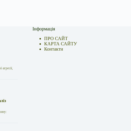
Інформація
ПРО САЙТ
КАРТА САЙТУ
Контакти
 агресії,
аліз
мину: