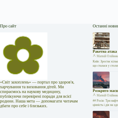
Про сайт
Останні нови
Ракетна атака
Матвій Олійни
Київ: Зростає кіль
що сталася у стол
«Світ захоплень» — портал про здоров'я,
харчування та виховання дітей. Ми
Розкрито масш
спираємось на наукову медицину,
Матвій Олійни
публікуючи перевірені поради для всієї
родини. Наша мета — допомагати читачам
## Росія: Три нафт
цінність і дія на 
дбати про себе і близьких.