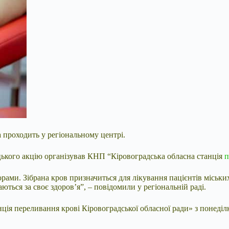
а проходить у регіональному центрі.
ицького акцію організував КНП “Кіровоградська обласна станція
п
рами. Зібрана кров призначиться для лікування пацієнтів міських
аються за своє здоров’я”, – повідомили у регіональній раді.
ція переливання крові Кіровоградської обласної ради» з понеділ