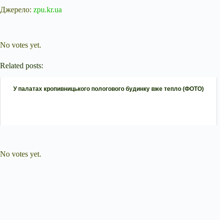
Джерело:
zpu.kr.ua
Submit Rating
Rate this item:
No votes yet.
Related posts:
У палатах кропивницького пологового будинку вже тепло (ФОТО)
Submit Rating
Rate this item:
No votes yet.