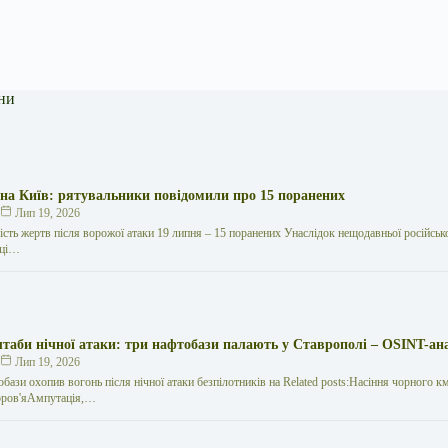
ни
 на Київ: рятувальники повідомили про 15 поранених
к
Лип 19, 2026
кість жертв після ворожої атаки 19 липня – 15 поранених Унаслідок нещодавньої російської
иці…
таби нічної атаки: три нафтобази палають у Ставрополі – OSINT-ан
к
Лип 19, 2026
обази охопив вогонь після нічної атаки безпілотників на Related posts:Насіння чорного к
здоров'яАмпутація,…