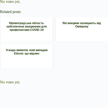
No votes yet.
Related posts:
Кіровоградська область
Які вакцини захищають від
забезпечена вакцинами для
Омікрону
профілактики COVID-19
Уганда виявляє нові випадки
Еболи: що відомо
Submit Rating
Rate this item:
No votes yet.