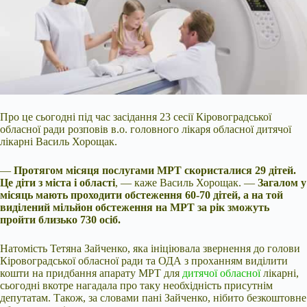
Про це сьогодні під час засідання 23 сесії Кіровоградської
обласної ради розповів в.о. головного лікаря обласної дитячої
лікарні Василь Хорощак.
—
Протягом місяця послугами
МРТ скористалися 29 дітей.
Це діти з міста і області
, — каже Василь Хорощак. —
Загалом у
місяць мають проходити обстеження 60-70 дітей, а на той
виділений мільйон обстеження на МРТ за рік зможуть
пройти близько 730 осіб.
Натомість Тетяна Зайченко, яка ініціювала звернення до голови
Кіровоградської обласної ради та ОДА з проханням виділити
кошти на придбання апарату МРТ для
дитячої обласної
лікарні,
сьогодні вкотре нагадала про таку необхідність присутнім
депутатам. Також, за словами пані Зайченко, нібито безкоштовне