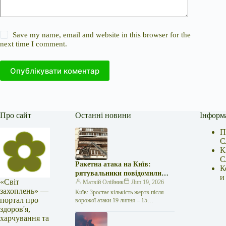
Save my name, email and website in this browser for the
next time I comment.
Опублікувати коментар
Про сайт
Останні новини
Інформ
П
С
К
С
Ракетна атака на Київ:
К
рятувальники повідомили
и
«Світ
про 15 поранених
Матвій Олійник
Лип 19, 2026
захоплень» —
Київ: Зростає кількість жертв після
портал про
ворожої атаки 19 липня – 15
здоров'я,
поранених Унаслідок нещодавньої
російської агресії, що сталася у
харчування та
столиці…