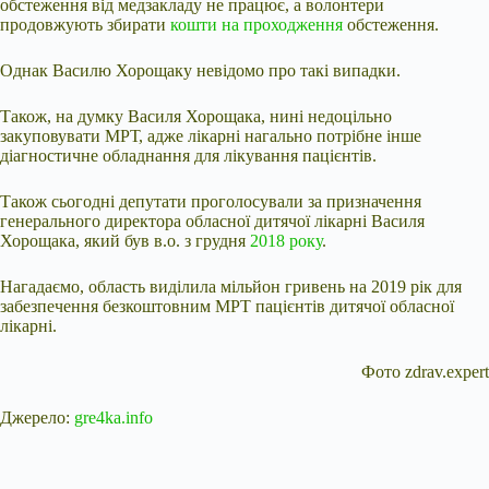
обстеження від медзакладу не працює, а волонтери
продовжують збирати
кошти на проходження
обстеження.
Однак Василю Хорощаку невідомо про такі випадки.
Також, на думку Василя Хорощака, нині недоцільно
закуповувати МРТ, адже лікарні нагально потрібне інше
діагностичне обладнання для лікування пацієнтів.
Також сьогодні депутати проголосували за призначення
генерального директора обласної дитячої лікарні Василя
Хорощака, який був в.о. з грудня
2018 року
.
Нагадаємо, область виділила мільйон гривень на 2019 рік для
забезпечення безкоштовним МРТ пацієнтів дитячої обласної
лікарні.
Фото zdrav.expert
Джерело:
gre4ka.info
Submit Rating
Rate this item: