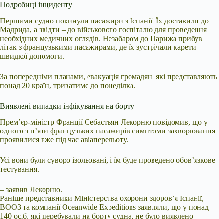
Подробиці інциденту
Першими судно покинули пасажири з Іспанії. Їх доставили до
Мадрида, а звідти – до військового госпіталю для проведення
необхідних медичних оглядів. Незабаром до Парижа прибув
літак з французькими пасажирами, де їх зустрічали карети
швидкої допомоги.
За попередніми планами, евакуація громадян, які представляють
понад 20 країн, триватиме до понеділка.
Виявлені випадки інфікування на борту
Прем’єр-міністр Франції Себастьян Лекорню повідомив, що у
одного з п’яти французьких пасажирів симптоми захворювання
проявилися вже під час авіаперельоту.
Усі вони були суворо ізольовані, і їм буде проведено обов’язкове
тестування.
– заявив Лекорню.
Раніше представники Міністерства охорони здоров’я Іспанії,
ВООЗ та компанії Oceanwide Expeditions заявляли, що у понад
140 осіб, які перебували на борту судна, не було виявлено