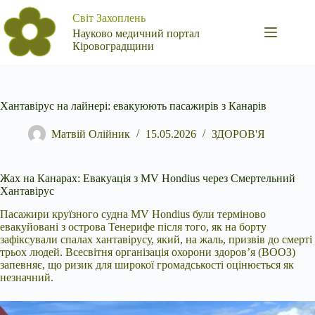
Перейти
Світ Захоплень
до
вмісту
Науково медичний портал
Кіровоградщини
Хантавірус на лайнері: евакуюють пасажирів з Канарів
Матвій Олійник
15.05.2026
ЗДОРОВ'Я
Жах на Канарах: Евакуація з MV Hondius через Смертельний
Хантавірус
Пасажири круїзного судна MV Hondius були терміново
евакуйовані з острова Тенерифе після того, як на
борту
зафіксували спалах хантавірусу, який, на жаль, призвів до смерті
трьох людей. Всесвітня організація охорони здоров’я (ВООЗ)
запевняє, що ризик для широкої громадськості оцінюється як
незначний.