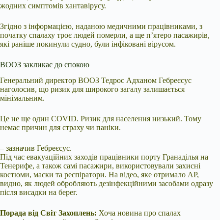
жодних симптомів хантавірусу.
Згідно з інформацією, наданою медичними працівниками, з
початку спалаху троє людей померли, а ще п’ятеро пасажирів,
які раніше покинули судно, були інфіковані вірусом.
ВООЗ закликає до спокою
Генеральний директор ВООЗ Тедрос Адханом Гебреєсус
наголосив, що ризик для широкого загалу залишається
мінімальним.
Це не ще один COVID. Ризик для населення низький. Тому
немає причин для страху чи паніки.
– зазначив Гебреєсус.
Під час евакуаційних заходів працівники порту Гранаділья на
Тенерифе, а також самі пасажири, використовували захисні
костюми, маски та респіратори. На відео, яке отримало AP,
видно, як людей обробляють дезінфекційними засобами одразу
після висадки на берег.
Порада від Світ Захоплень:
Хоча новина про спалах