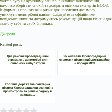
хантавірусу на круїзному лайнері викликає занепокоєння,
важливо зберігати спокій та довіряти оцінкам експертів ВООЗ.
Інформація про низький ризик для населення дає змогу
уникнути непотрібної паніки. Слідкуйте за офіційними
повідомленнями та дотримуйтесь рекомендацій щодо гігієни для
захисту себе та своїх близьких.
Джерело
Related posts:
Два райони Кіровоградщини
Як жителям Кіровоградщини
отримають автомобілі для
отримати лікарняний дистанційно,
сільських амбулаторій
– поради МОЗ
Головна деражавна санітарна
лікарка Кіровоградщини розповіла
про контроль за рівнем радону в
заклада...
Submit Rating
Rate this item: