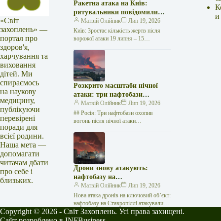
Ракетна атака на Київ:
К
рятувальники повідомили
и
«Світ
про 15 поранених
Матвій Олійник
Лип 19, 2026
захоплень» —
Київ: Зростає кількість жертв після
портал про
ворожої атаки 19 липня – 15
здоров'я,
поранених Унаслідок нещодавньої
російської агресії, що сталася у
харчування та
столиці…
виховання
дітей. Ми
спираємось
Розкрито масштаби нічної
на наукову
атаки: три нафтобази
медицину,
палають у Ставрополі –
Матвій Олійник
Лип 19, 2026
публікуючи
OSINT-аналіз
## Росія: Три нафтобази охопив
перевірені
вогонь після нічної атаки
поради для
безпілотників на Related posts:Спалах
всієї родини.
Еболи набирав обертів: "Лікарі без
Наша мета —
кордонів" б'ють…
допомагати
читачам дбати
Дрони знову атакують:
про себе і
нафтобазу на
близьких.
Ставропольщині вражено
Матвій Олійник
Лип 19, 2026
втретє за два тижні
Нова атака дронів на ключовий об’єкт:
нафтобазу на Ставропіллі атакували
Copyright © 2026 - Світ Захоплень. Усі права захищені.
втретє за два тижні У російському
місті Михайловськ, що на…
Сайт розроблено в INFBusiness