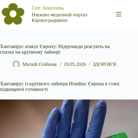
Перейти
Світ Захоплень
до
вмісту
Науково медичний портал
Кіровоградщини
Хантавірус атакує Європу: Нідерланди реагують на
спалах на круїзному лайнері
Матвій Олійник
19.05.2026
ЗДОРОВ'Я
Хантавірус із круїзного лайнера Hondius: Європа в стані
підвищеної готовності