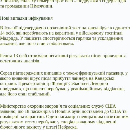
З початку спалаху померло троє осіб – подружжя з Нідерландів
та громадянин Німеччини.
Нові випадки інфікування
В Іспанії підтверджено позитивний тест на хантавірус в одного з
14 осіб, які перебувають на карантині у військовому госпіталі
Мадрида. У пацієнта спостерігаються гарячка та ускладнення
дихання, але його стан стабілізовано.
Решта 13 осіб отримали негативні результати після проведення
остаточних аналізів.
Серед підтверджених випадків є також французький пасажир, у
якого виявили вірус після прибуття лайнера на Канарські
острови. Прем’єр-міністр Франції Себастьєн Лекорню
повідомив, що пацієнт перебуває у реанімаційному відділенні,
але його стан стабільний.
Міністерство охорони здоров’я та соціальних служб США
заявило, що 18 пасажирів з Hondius були доставлені до США та
поміщені на карантин. Один пасажир з невиразним позитивним
результатом тесту перебуває у спеціалізованому відділенні
біологічного захисту у штаті Небраска.