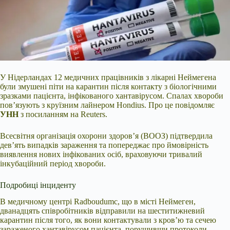
У Нідерландах 12 медичних працівників з лікарні Неймегена
були змушені піти на карантин
після контакту з біологічними
зразками пацієнта, інфікованого хантавірусом. Спалах хвороби
пов’язують з круїзним лайнером Hondius. Про це повідомляє
УНН
з посиланням на Reuters.
Всесвітня організація охорони здоров’я (ВООЗ) підтвердила
дев’ять випадків зараження та попереджає про ймовірність
виявлення нових інфікованих осіб, враховуючи тривалий
інкубаційний період хвороби.
Подробиці інциденту
В медичному центрі Radboudumc, що в місті Неймеген,
дванадцять співробітників відправили на шеститижневий
карантин після того, як вони контактували з кров’ю та сечею
зараженого хантавірусом пацієнта, порушивши протоколи