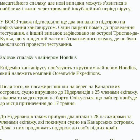
масштабного спалаху, але нові випадки можуть з’явитися в
найближчі тижні через тривалий інкубаційний період вірусу.
У ВООЗ також підтвердили ще два випадки з підозрою на
інфікування хантавірусом. Один пацієнт помер до проведення
тестування, а інший випадок зафіксовано на острові Тристан-да-
Кунья, що у південній частині Атлантичного океану, де не було
можливості провести тестування.
Зв’язок спалаху з лайнером Hondius
Епідемію хантавірусу пов’язують з круїзним лайнером Hondius,
який належить компанії Oceanwide Expeditions.
Після того, як пасажири зійшли на берег на Канарських
островах, судно вирушило до Нідерландів з 25 членами екіпажу,
лікарем та медсестрою на борту. Очікується, що лайнер прибуде
до місця призначення до 17 травня.
До Нідерландів також прибули два літаки з 28 пасажирами та
членами екіпажу, які покинули судно на Канарських островах.
Деякі з них продовжать подорож до своїх рідних країн.