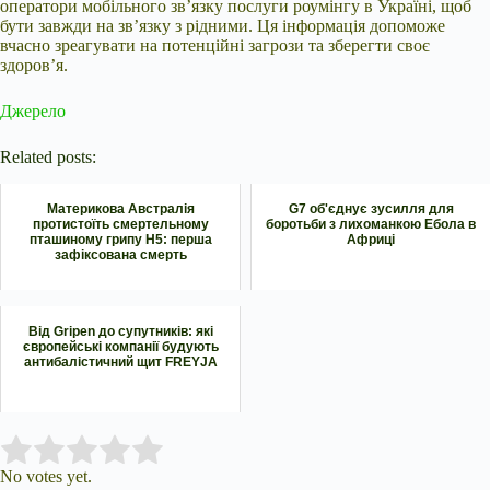
оператори мобільного зв’язку послуги роумінгу в Україні, щоб
бути завжди на зв’язку з рідними. Ця інформація допоможе
вчасно зреагувати на потенційні загрози та зберегти своє
здоров’я.
Джерело
Related posts:
Материкова Австралія
G7 об'єднує зусилля для
протистоїть смертельному
боротьби з лихоманкою Ебола в
пташиному грипу H5: перша
Африці
зафіксована смерть
Від Gripen до супутників: які
європейські компанії будують
антибалістичний щит FREYJA
Submit Rating
Rate this item:
No votes yet.