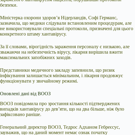
безпеки.
Міністерка охорони здоров’я Нідерландів, Софі Германс,
зазначила, що медики слідували встановленим процедурам, але
не використовували спеціальні протоколи, призначені для цього
конкретного штаму хантавірусу.
За її словами, вірогідність зараження персоналу є низькою, але
зважаючи на небезпечність вірусу, лікарня вирішила вжити
максимальних запобіжних заходів.
Представники медичного закладу запевнили, що ризик
інфікування залишається мінімальним, і лікарня продовжує
функціонувати у звичайному режимі.
Оновлені дані від ВООЗ
ВООЗ повідомила про зростання кількості підтверджених
випадків хантавірусу до дев’яти, що на два більше, ніж було
зафіксовано раніше.
Генеральний директор ВООЗ, Тедрос Адханом Гебреєсус,
зауважив, що на даний момент немає ознак початку