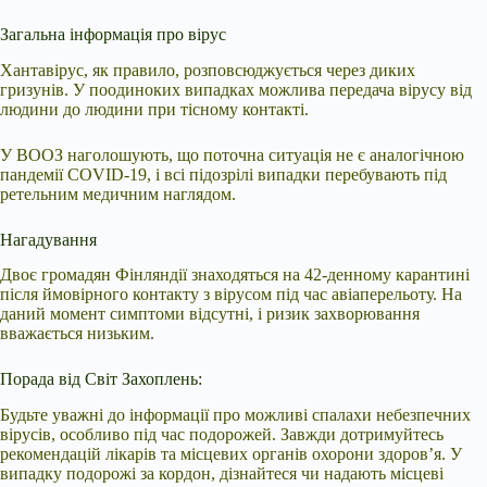
Загальна інформація про вірус
Хантавірус, як правило, розповсюджується через диких
гризунів. У поодиноких випадках можлива передача вірусу від
людини до людини при тісному контакті.
У ВООЗ наголошують, що поточна ситуація не є аналогічною
пандемії COVID-19, і всі підозрілі випадки перебувають під
ретельним медичним наглядом.
Нагадування
Двоє громадян Фінляндії знаходяться на 42-денному карантині
після ймовірного контакту з вірусом під час авіаперельоту. На
даний момент симптоми відсутні, і ризик захворювання
вважається низьким.
Порада від Світ Захоплень:
Будьте уважні до інформації про можливі спалахи небезпечних
вірусів, особливо під час подорожей. Завжди дотримуйтесь
рекомендацій лікарів та місцевих органів охорони здоров’я. У
випадку подорожі за кордон, дізнайтеся чи надають місцеві