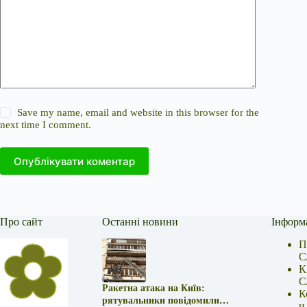
Save my name, email and website in this browser for the
next time I comment.
Опублікувати коментар
Про сайт
Останні новини
Інформ
П
С
К
С
Ракетна атака на Київ:
К
рятувальники повідомили
и