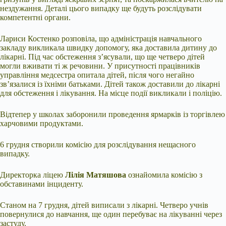
нездужання. Деталі цього випадку ще будуть розслідувати
компетентні органи.
Лариси Костенко розповіла, що адміністрація навчального
закладу викликала швидку допомогу, яка доставила дитину до
лікарні. Під час обстеження з’ясували, що ще четверо дітей
могли вживати ті ж речовини. У присутності працівників
управління медсестра опитала дітей, після чого негайно
зв’язалися із їхніми батьками. Дітей також доставили до лікарні
для обстеження і лікування. На місце події викликали і поліцію.
Відтепер у школах заборонили проведення ярмарків із торгівлею
харчовими продуктами.
6 грудня створили комісію для розслідування нещасного
випадку.
Директорка ліцею
Лілія Матяшова
ознайомила комісію з
обставинами інциденту.
Станом на 7 грудня, дітей виписали з лікарні. Четверо учнів
повернулися до навчання, ще один перебуває на лікуванні через
застуду.