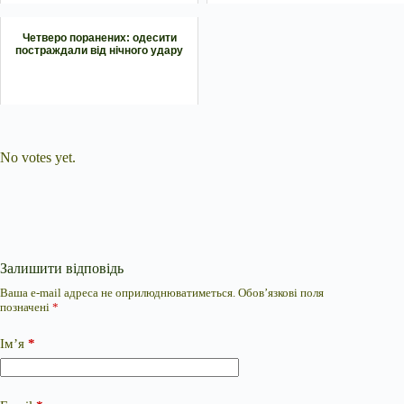
Четверо поранених: одесити
постраждали від нічного удару
Submit Rating
Rate this item:
No votes yet.
Залишити відповідь
Ваша e-mail адреса не оприлюднюватиметься.
Обов’язкові поля
позначені
*
Ім’я
*