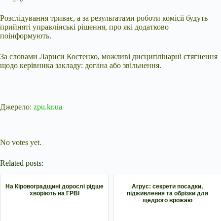
Розслідування триває, а за результатами роботи комісії будуть
прийняті управлінські рішення, про які додатково
поінформують.
За словами Лариси Костенко, можливі дисциплінарні стягнення
щодо керівника закладу: догана або звільнення.
Джерело:
zpu.kr.ua
Submit Rating
Rate this item:
No votes yet.
Related posts:
На Кіровоградщині дорослі рідше
Агрус: секрети посадки,
хворіють на ГРВІ
підживлення та обрізки для
щедрого врожаю