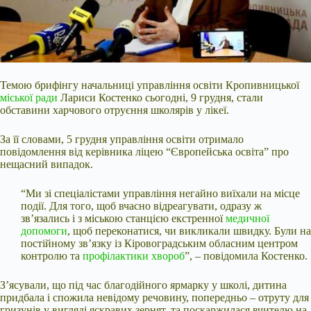
Темою брифінгу начальниці управління освіти Кропивницької
міської ради
Лариси Костенко сьогодні, 9 грудня, стали
обставини харчового отруєння школярів у лікеї.
За її словами, 5 грудня управління освіти отримало
повідомлення від керівника ліцею “Європейська освіта” про
нещасний випадок.
“Ми зі спеціалістами управління негайно виїхали на місце
події. Для того, щоб вчасно відреагувати, одразу ж
зв’язались і з міською станцією екстренної
медичної
допомоги
, щоб переконатися, чи викликали швидку.
Були на
постійному зв’язку із Кіровоградським обласним центром
контролю та
профілактики хвороб
”, – повідомила Костенко.
З’ясували, що під час благодійного ярмарку у школі, дитина
придбала і спожила невідому речовину, попередньо – отруту для
гризунів у вигляді яскравих зернят, та поскаржилася вчителю на