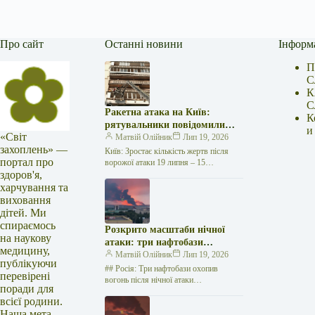
Про сайт
Останні новини
Інформ
П
С
К
С
Ракетна атака на Київ:
К
рятувальники повідомили
и
«Світ
про 15 поранених
Матвій Олійник
Лип 19, 2026
захоплень» —
Київ: Зростає кількість жертв після
портал про
ворожої атаки 19 липня – 15
здоров'я,
поранених Унаслідок нещодавньої
російської агресії, що сталася у
харчування та
столиці…
виховання
дітей. Ми
спираємось
Розкрито масштаби нічної
на наукову
атаки: три нафтобази
медицину,
палають у Ставрополі –
Матвій Олійник
Лип 19, 2026
публікуючи
OSINT-аналіз
## Росія: Три нафтобази охопив
перевірені
вогонь після нічної атаки
поради для
безпілотників на Related posts:БО «100
всієї родини.
відсотків життя. Кропивницький»
Наша мета —
підтримує хворих на…