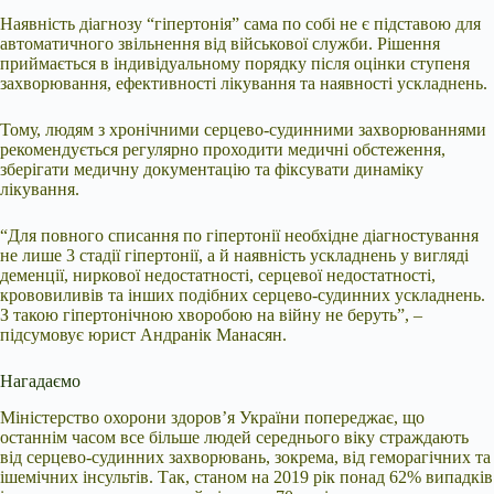
Наявність діагнозу “гіпертонія” сама по собі не є підставою для
автоматичного звільнення від військової служби. Рішення
приймається в індивідуальному порядку після оцінки ступеня
захворювання, ефективності лікування та наявності ускладнень.
Тому, людям з хронічними серцево-судинними захворюваннями
рекомендується регулярно проходити медичні обстеження,
зберігати медичну документацію та фіксувати динаміку
лікування.
“Для повного списання по гіпертонії необхідне діагностування
не лише 3 стадії гіпертонії, а й наявність ускладнень у вигляді
деменції, ниркової недостатності, серцевої недостатності,
крововиливів та інших подібних серцево-судинних ускладнень.
З такою гіпертонічною хворобою на війну не беруть”, –
підсумовує юрист Андранік Манасян.
Нагадаємо
Міністерство охорони здоров’я України попереджає, що
останнім часом все більше людей середнього віку страждають
від серцево-судинних захворювань, зокрема, від геморагічних та
ішемічних інсультів. Так, станом на 2019 рік понад 62% випадків