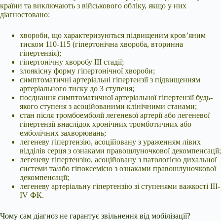
країни та виключають з військового обліку, якщо у них
діагностовано:
хвороби, що характеризуються підвищеним кров’яним
тиском 110-115 (гіпертонічна хвороба, вторинна
гіпертензія);
гіпертонічну хворобу III стадії;
злоякісну форму гіпертонічної хвороби;
симптоматичні артеріальні гіпертензії з підвищенням
артеріального тиску до 3 ступеня;
поєднання симптоматичної артеріальної гіпертензії будь-
якого ступеня з асоційованими клінічними станами;
стан після тромбоемболії легеневої артерії або легеневої
гіпертензії внаслідок хронічних тромботичних або
емболічних захворювань;
легеневу гіпертензію, асоційовану з ураженням лівих
відділів серця з ознаками правошлуночкової декомпенсації;
легеневу гіпертензію, асоційовану з патологією дихальної
системи та/або гіпоксемією з ознаками правошлуночкової
декомпенсації;
легеневу артеріальну гіпертензію зі ступенями важкості III-
IV ФК.
Чому сам діагноз не гарантує звільнення від мобілізації?