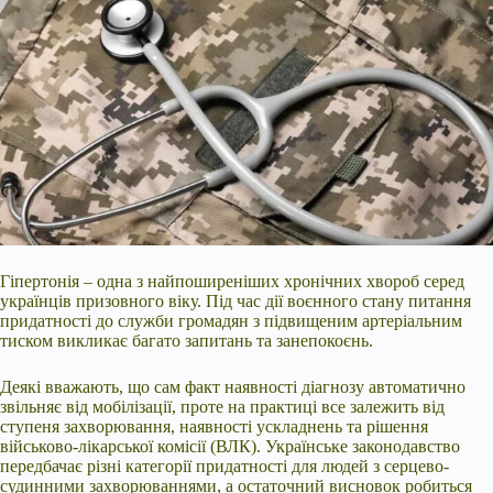
Гіпертонія – одна з найпоширеніших хронічних хвороб серед
українців призовного віку. Під час дії воєнного стану питання
придатності до служби громадян з підвищеним артеріальним
тиском викликає багато запитань та занепокоєнь.
Деякі вважають, що сам факт наявності діагнозу автоматично
звільняє від мобілізації, проте на практиці все залежить від
ступеня захворювання, наявності ускладнень та рішення
військово-лікарської комісії (ВЛК). Українське законодавство
передбачає різні категорії придатності для людей з серцево-
судинними захворюваннями, а остаточний висновок робиться