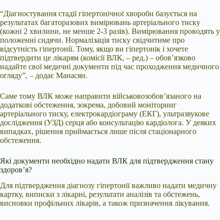
“Діагностування стадії гіпертонічної хвороби базується на
результатах багаторазових вимірювань артеріального тиску
(кожні 2 хвилини, не менше 2-3 разів). Вимірювання проводять у
положенні сидячи. Нормалізація тиску свідчитиме про
відсутність гіпертонії. Тому, якщо ви гіпертонік і хочете
підтвердити це лікарям (комісії ВЛК, – ред.) – обов’язково
надайте свої медичні документи під час проходження медичного
огляду”, – додає Манасян.
Саме тому ВЛК може направити військовозобов’язаного на
додаткові обстеження, зокрема, добовий моніторинг
артеріального тиску, електрокардіограму (ЕКГ), ультразвукове
дослідження (УЗД) серця або консультацію кардіолога. У деяких
випадках, рішення приймається лише після стаціонарного
обстеження.
Які документи необхідно надати ВЛК для підтвердження стану
здоров’я?
Для підтвердження діагнозу гіпертонії важливо надати медичну
картку, виписки з лікарні, результати аналізів та обстежень,
висновки профільних лікарів, а також призначення лікування.