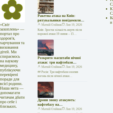
С
К
С
Ракетна атака на Київ:
К
рятувальники повідомили
и
«Світ
про 15 поранених
Матвій Олійник
Лип 19, 2026
захоплень» —
Київ: Зростає кількість жертв після
портал про
ворожої атаки 19 липня – 15
здоров'я,
поранених Унаслідок нещодавньої
російської агресії, що сталася у
харчування та
столиці…
виховання
дітей. Ми
спираємось
Розкрито масштаби нічної
на наукову
атаки: три нафтобази
медицину,
палають у Ставрополі –
Матвій Олійник
Лип 19, 2026
публікуючи
OSINT-аналіз
## Росія: Три нафтобази охопив
перевірені
вогонь після нічної атаки
поради для
безпілотників на Related posts:В
всієї родини.
останню неділю жовтня переходимо на
Наша мета —
зимовий час:…
допомагати
читачам дбати
Дрони знову атакують:
про себе і
нафтобазу на
близьких.
Ставропольщині вражено
Матвій Олійник
Лип 19, 2026