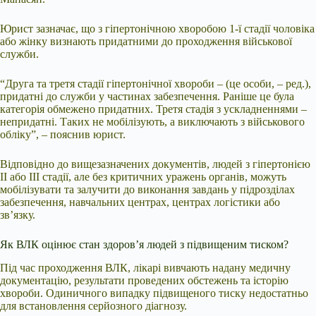
Юрист зазначає, що з гіпертонічною хворобою 1-ї стадії чоловіка
або жінку визнають придатними до проходження військової
служби.
“Друга та третя стадії гіпертонічної хвороби – (це особи, – ред.),
придатні до служби у частинах забезпечення. Раніше це була
категорія обмежено придатних. Третя стадія з ускладненнями –
непридатні. Таких не мобілізують, а виключають з військового
обліку”, – пояснив юрист.
Відповідно до вищезазначених документів, людей з гіпертонією
II або III стадії, але без критичних уражень органів, можуть
мобілізувати та залучити до виконання завдань у підрозділах
забезпечення, навчальних центрах, центрах логістики або
зв’язку.
Як ВЛК оцінює стан здоров’я людей з підвищеним тиском?
Під час проходження ВЛК, лікарі вивчають надану медичну
документацію, результати проведених обстежень та історію
хвороби. Одиничного випадку підвищеного тиску недостатньо
для встановлення серйозного діагнозу.