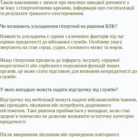
Також важливими є записи про виклики швидкої допомоги у
зв’язку з гіпертонічними кризами, інформація про госпіталізації
та результати тривалого спостереження.
Чи впливають ускладнення гіпертонії на рішення ВЛК?
Наявність ускладнень є одним з ключових факторів під час
оцінки придатності до військової служби. Особливу увагу
звертають на стан серця, судин, головного мозку та нирок.
Якщо гіпертонія призвела до інфаркту, інсульту, серцевої
недостатності або серйозного порушення функцій інших
органів, це може стати підставою для визнання непридатності до
служби.
У яких випадках можуть надати відстрочку від служби?
Відстрочку від мобілізації можуть надати військовозобов’язаним,
які проходять лікування або потребують додаткового
обстеження. Таке рішення приймається у випадках, коли стан
здоров’я тимчасово не дозволяє визначити остаточну категорію
придатності.
Після завершення лікування або проведення повторного