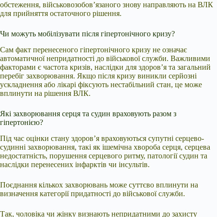
обстеження, військовозобов’язаного знову направляють на ВЛК
для прийняття остаточного рішення.
Чи можуть мобілізувати після гіпертонічного кризу?
Сам факт перенесеного гіпертонічного кризу не означає
автоматичної непридатності до військової служби. Важливими
факторами є частота кризів, наслідки для здоров’я та загальний
перебіг захворювання. Якщо після кризу виникли серйозні
ускладнення або лікарі фіксують нестабільний стан, це може
вплинути на рішення ВЛК.
Які захворювання серця та судин враховують разом з
гіпертонією?
Під час оцінки стану здоров’я враховуються супутні серцево-
судинні захворювання, такі як ішемічна хвороба серця, серцева
недостатність, порушення серцевого ритму, патології судин та
наслідки перенесених інфарктів чи інсультів.
Поєднання кількох захворювань може суттєво вплинути на
визначення категорії придатності до військової служби.
Так, чоловіка чи жінку визнають непридатними до захисту