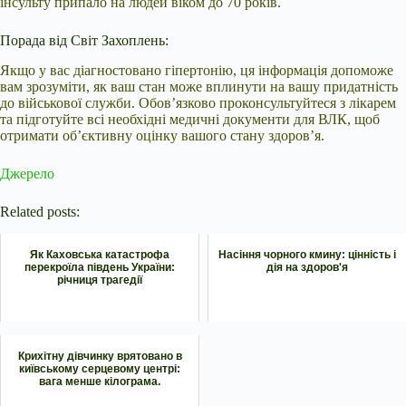
інсульту припало на людей віком до 70 років.
Порада від Світ Захоплень:
Якщо у вас діагностовано гіпертонію, ця інформація допоможе
вам зрозуміти, як ваш стан може вплинути на вашу придатність
до військової служби. Обов’язково проконсультуйтеся з лікарем
та підготуйте всі необхідні медичні документи для ВЛК, щоб
отримати об’єктивну оцінку вашого стану здоров’я.
Джерело
Related posts:
Як Каховська катастрофа
Насіння чорного кмину: цінність і
перекроїла південь України:
дія на здоров'я
річниця трагедії
Крихітну дівчинку врятовано в
київському серцевому центрі:
вага менше кілограма.