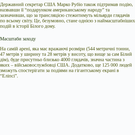
Державний секретар США Марко Рубіо також підтримав подію,
назвавши її “подарунком американському народу” та
зазначивши, що за трансляцією стежитимуть мільярди глядачів
по всьому світу. Це, безумовно, стане однією з наймасштабніших
подій в історії Білого дому.
Масштаби заходу
На самій арені, яка має вражаючі розміри (544 метричні тонни,
47 метрів у ширину та 28 метрів у висоту, що вище за сам Білий
дім), буде присутньо близько 4000 глядачів, значна частина з
яких – військовослужбовці США. Додатково, ще 125 000 людей
зможуть спостерігати за подіями на гігантському екрані в
“Еліпсі”.