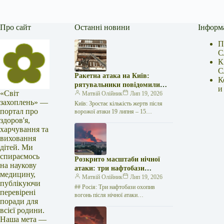
Про сайт
Останні новини
Інформ
П
С
К
С
Ракетна атака на Київ:
К
рятувальники повідомили
и
«Світ
про 15 поранених
Матвій Олійник
Лип 19, 2026
захоплень» —
Київ: Зростає кількість жертв після
портал про
ворожої атаки 19 липня – 15
здоров'я,
поранених Унаслідок нещодавньої
російської агресії, що сталася у
харчування та
столиці…
виховання
дітей. Ми
спираємось
Розкрито масштаби нічної
на наукову
атаки: три нафтобази
медицину,
палають у Ставрополі –
Матвій Олійник
Лип 19, 2026
публікуючи
OSINT-аналіз
## Росія: Три нафтобази охопив
перевірені
вогонь після нічної атаки
поради для
безпілотників на Related posts:Брифінг
всієї родини.
головної державної санітарної лікарки
Наша мета —
області Надії Оперчук…