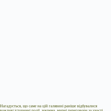
Нагадується, що саме на цій галявині раніше відбувалися
важливі історичні події, зокрема, мирні переговори за участі