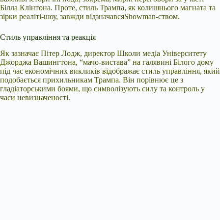
Білла Клінтона. Проте, стиль Трампа, як колишнього магната та
зірки реаліті-шоу, завжди відзначавсяShowman-ством.
Стиль управління та реакція
Як зазначає Пітер Лодж, директор Школи медіа Університету
Джорджа Вашингтона, “мачо-вистава” на галявині Білого дому
під час економічних викликів відображає стиль управління, який
подобається прихильникам Трампа. Він порівнює це з
гладіаторськими боями, що символізують силу та контроль у
часи невизначеності.