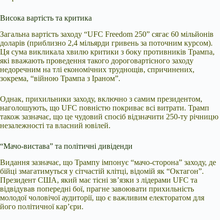
Висока вартість та критика
Загальна вартість заходу “UFC Freedom 250” сягає 60 мільйонів
доларів (приблизно 2,4 мільярди гривень за поточним курсом).
Ця сума викликала хвилю критики з боку противників Трампа,
які вважають проведення такого дороговартісного заходу
недоречним на тлі економічних труднощів, спричинених,
зокрема, “війною Трампа з Іраном”.
Однак, прихильники заходу, включно з самим президентом,
наголошують, що UFC повністю покриває всі витрати. Трамп
також зазначає, що це чудовий спосіб відзначити 250-ту річницю
незалежності та власний ювілей.
“Мачо-вистава” та політичні дивіденди
Видання зазначає, що Трампу імпонує “мачо-сторона” заходу, де
бійці змагатимуться у сітчастій клітці, відомій як “Октагон”.
Президент США, який має тісні зв’язки з лідерами UFC та
відвідував попередні бої, прагне завоювати прихильність
молодої чоловічої аудиторії, що є важливим електоратом для
його політичної кар’єри.