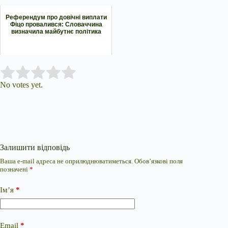
Референдум про довічні виплати
Фіцо провалився: Словаччина
визначила майбутнє політика
Submit Rating
Rate this item:
No votes yet.
Залишити відповідь
Ваша e-mail адреса не оприлюднюватиметься.
Обов’язкові поля
позначені
*
Ім’я
*
Email
*