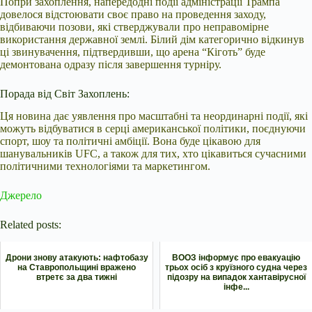
Попри захоплення, напередодні події адміністрації Трампа
довелося відстоювати своє право на проведення заходу,
відбиваючи позови, які стверджували про неправомірне
використання державної землі. Білий дім категорично відкинув
ці звинувачення, підтвердивши, що арена “Кіготь” буде
демонтована одразу після завершення турніру.
Порада від Світ Захоплень:
Ця новина дає уявлення про масштабні та неординарні події, які
можуть відбуватися в серці американської політики, поєднуючи
спорт, шоу та політичні амбіції. Вона буде цікавою для
шанувальників UFC, а також для тих, хто цікавиться сучасними
політичними технологіями та маркетингом.
Джерело
Related posts:
Дрони знову атакують: нафтобазу
ВООЗ інформує про евакуацію
на Ставропольщині вражено
трьох осіб з круїзного судна через
втретє за два тижні
підозру на випадок хантавірусної
інфе...