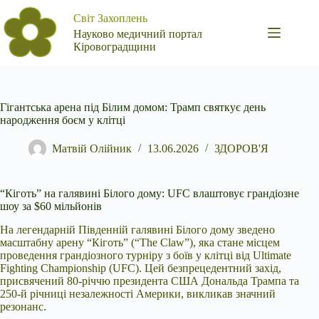
Перейти
Світ Захоплень
до
вмісту
Науково медичний портал
Кіровоградщини
Гігантська арена під Білим домом: Трамп святкує день
народження боєм у клітці
Матвій Олійник
13.06.2026
ЗДОРОВ'Я
“Кіготь” на галявині Білого дому: UFC влаштовує грандіозне
шоу за $60 мільйонів
На легендарній Південній галявині Білого дому зведено
масштабну арену “Кіготь” (“The
Claw”), яка стане місцем
проведення грандіозного турніру з боїв у клітці від Ultimate
Fighting Championship (UFC). Цей безпрецедентний захід,
присвячений 80-річчю президента США Дональда Трампа та
250-й річниці незалежності Америки, викликав значний
резонанс.