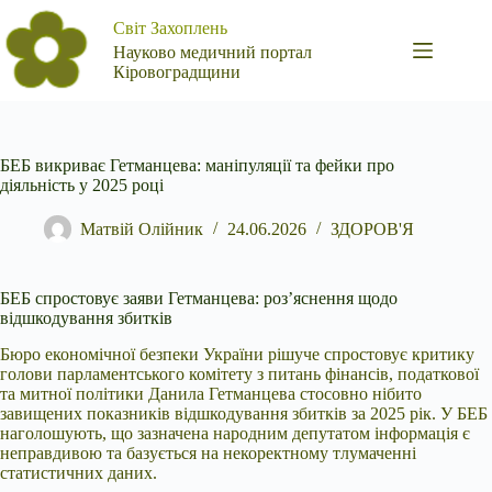
Перейти
Світ Захоплень
до
вмісту
Науково медичний портал
Кіровоградщини
БЕБ викриває Гетманцева: маніпуляції та фейки про
діяльність у 2025 році
Матвій Олійник
24.06.2026
ЗДОРОВ'Я
БЕБ спростовує заяви Гетманцева: роз’яснення щодо
відшкодування збитків
Бюро економічної безпеки України рішуче спростовує критику
голови парламентського комітету з
питань фінансів, податкової
та митної політики Данила Гетманцева стосовно нібито
завищених показників відшкодування збитків за 2025 рік. У БЕБ
наголошують, що зазначена народним депутатом інформація є
неправдивою та базується на некоректному тлумаченні
статистичних даних.