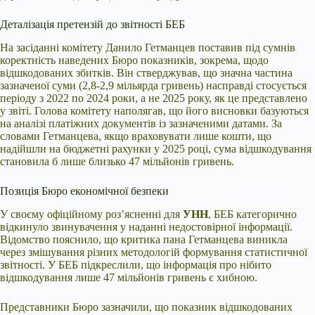
Деталізація претензій до звітності БЕБ
На засіданні комітету Данило Гетманцев поставив під сумнів
коректність наведених Бюро показників, зокрема, щодо
відшкодованих збитків. Він стверджував, що значна частина
зазначеної суми (2,8-2,9 мільярда гривень) насправді стосується
періоду з 2022 по 2024 роки, а не 2025 року, як це представлено
у звіті. Голова комітету наполягав, що його висновки базуються
на аналізі платіжних документів із зазначеними датами. За
словами Гетманцева, якщо враховувати лише кошти, що
надійшли на бюджетні рахунки у 2025 році, сума відшкодування
становила б лише близько 47 мільйонів гривень.
Позиція Бюро економічної безпеки
У своєму офіційному роз’ясненні для
УНН
, БЕБ категорично
відкинуло звинувачення у наданні недостовірної інформації.
Відомство пояснило, що критика пана Гетманцева виникла
через змішування різних методологій формування статистичної
звітності. У БЕБ підкреслили, що інформація про нібито
відшкодування лише 47 мільйонів гривень є хибною.
Представники Бюро зазначили, що показник відшкодованих