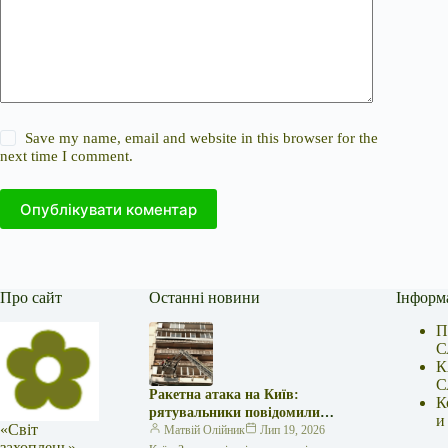
Save my name, email and website in this browser for the
next time I comment.
Опублікувати коментар
Про сайт
Останні новини
Інформ
П
С
К
С
Ракетна атака на Київ:
К
рятувальники повідомили
и
«Світ
про 15 поранених
Матвій Олійник
Лип 19, 2026
захоплень» —