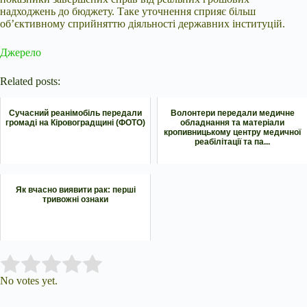
надходжень до бюджету. Таке уточнення сприяє більш
об’єктивному сприйняттю діяльності державних інституцій.
Джерело
Related posts:
Сучасний реанімобіль передали
Волонтери передали медичне
громаді на Кіровоградщині (ФОТО)
обладнання та матеріали
кропивницькому центру медичної
реабілітації та па...
Як вчасно виявити рак: перші
тривожні ознаки
Submit Rating
Rate this item:
No votes yet.