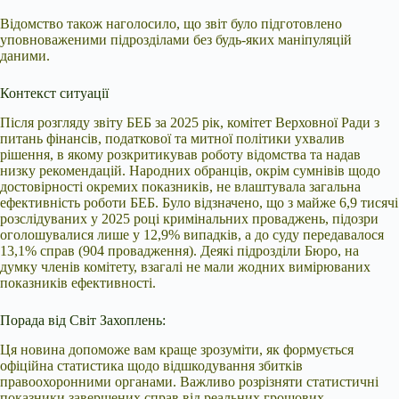
Відомство також наголосило, що звіт було підготовлено
уповноваженими підрозділами без будь-яких маніпуляцій
даними.
Контекст ситуації
Після розгляду звіту БЕБ за 2025 рік, комітет Верховної Ради з
питань фінансів, податкової та митної політики ухвалив
рішення, в якому розкритикував роботу відомства та надав
низку рекомендацій. Народних обранців, окрім сумнівів щодо
достовірності окремих показників, не влаштувала загальна
ефективність роботи БЕБ. Було відзначено, що з майже 6,9 тисячі
розслідуваних у 2025 році кримінальних проваджень, підозри
оголошувалися лише у 12,9% випадків, а до суду передавалося
13,1% справ (904 провадження). Деякі підрозділи Бюро, на
думку членів комітету, взагалі не мали жодних вимірюваних
показників ефективності.
Порада від Світ Захоплень:
Ця новина допоможе вам краще зрозуміти, як формується
офіційна статистика щодо відшкодування збитків
правоохоронними органами. Важливо розрізняти статистичні
показники завершених справ від реальних грошових