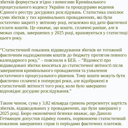
збитків формується згідно з вимогами Кримінального
процесуального кодексу України та процедурами ведення
Єдиного реєстру досудових розслідувань. Статистика охоплює
суми збитків у тих кримінальних провадженнях, які були
остаточно закриті у звітному році, незалежно від дати фактичної
сплати коштів. Це означає, що кошти, сплачені раніше, але в
межах справ, завершених у 2025 році, враховуються у статистиці
цього року.
“Статистичний показник відшкодування збитків не тотожний
фактичним надходженням коштів до бюджету протягом певного
календарного року,” – пояснили в БЕБ. – “Відомості про
відшкодовані збитки вносяться до статистичної звітності після
завершення кримінального провадження та ухвалення
остаточного процесуального рішення. Тому кошти можуть бути
фактично сплачені в попередні роки, але відображені в
статистичній звітності того року, коли було завершено
відповідне досудове розслідування.”
Таким чином, сума у 3,82 мільярда гривень репрезентує вартість
збитків, відшкодованих у провадженнях, що були завершені у
2025 році. Бюро економічної безпеки вважає, що Данило
Гетманцев допустив підміну понять, порівнюючи статистичний
показник завершених справ із періодами фактичних платежів.