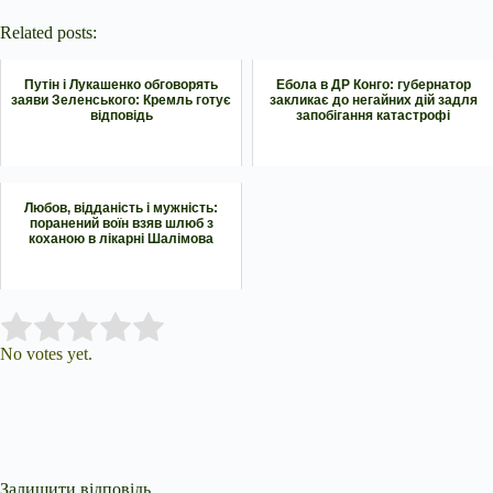
Related posts:
Путін і Лукашенко обговорять
Ебола в ДР Конго: губернатор
заяви Зеленського: Кремль готує
закликає до негайних дій задля
відповідь
запобігання катастрофі
Любов, відданість і мужність:
поранений воїн взяв шлюб з
коханою в лікарні Шалімова
Submit Rating
Rate this item:
No votes yet.
Залишити відповідь