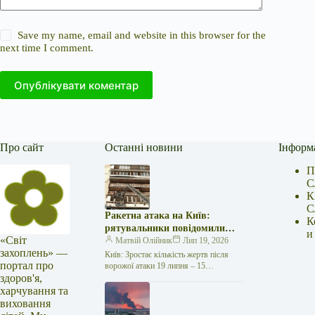
Save my name, email and website in this browser for the
next time I comment.
Опублікувати коментар
Про сайт
Останні новини
Інформ
П
С
К
С
Ракетна атака на Київ:
К
рятувальники повідомили
и
«Світ
про 15 поранених
Матвій Олійник
Лип 19, 2026
захоплень» —
Київ: Зростає кількість жертв після
портал про
ворожої атаки 19 липня – 15
здоров'я,
поранених Унаслідок нещодавньої
російської агресії, що сталася у
харчування та
столиці…
виховання