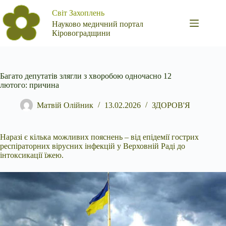
Перейти
Світ Захоплень
до
вмісту
Науково медичний портал
Кіровоградщини
Багато депутатів злягли з хворобою одночасно 12
лютого: причина
Матвій Олійник
13.02.2026
ЗДОРОВ'Я
Наразі є кілька можливих пояснень – від епідемії гострих
респіраторних вірусних інфекцій у Верховній Раді до
інтоксикації їжею.