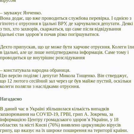
вірусом
– зауважує Янченко.
Вона додає, що вже проводиться службова перевірка. І однією з
гіпотез є отруєння в їдальні ВРУ, де харчувалися депутати. Деякі
з тих, хто захворів, скаржаться, що саме після відвідування
їдальні стан здоров’я почав різко погіршуватися.
Дехто припускав, що це може бути харчове отруєння. Колеги їли
в їдальні, але це лише непідтверджена інформація. Саме тому і
проводиться це внутрішнє розслідування
– констатувала народна обраниця.
Цю версію поділяє і депутат Микола Тищенко. Він стверджує,
що 12 лютого сесійний зал через це був майже пустий, оскільки
колеги полягли з наслідками отруєння.
Нагадаємо
В даний час в Україні збільшилася кількість випадків
захворювання на COVID-19, ГРВІ, грип А. Зокрема, за
інформацією Центру громадського здоров’я України, у 18
областях та місті Києві (76%) виявлено циркуляцію вірусів
грипу, що вказує на їх широке поширення на території країни.