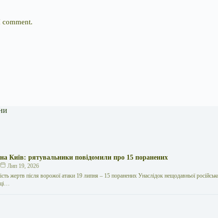
 I comment.
ни
 на Київ: рятувальники повідомили про 15 поранених
к
Лип 19, 2026
кість жертв після ворожої атаки 19 липня – 15 поранених Унаслідок нещодавньої російської
иці…