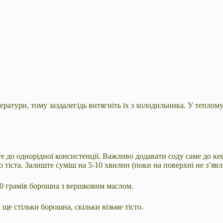
ратури, тому заздалегідь витягніть їх з холодильника. У теплому
йте до однорідної консистенції. Важливо додавати соду саме до к
тіста. Залиште суміш на 5-10 хвилин (поки на поверхні не з’явл
00 грамів борошна з вершковим маслом.
ще стільки борошна, скільки візьме тісто.