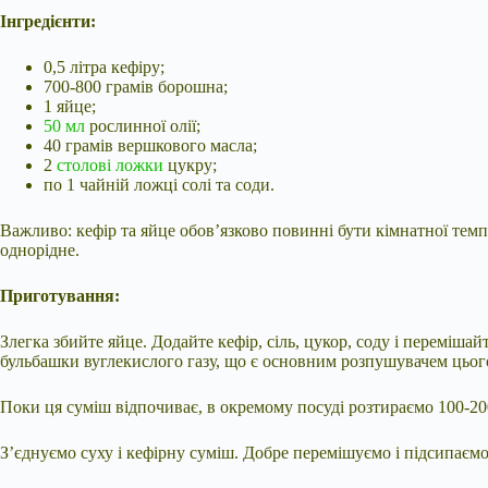
Інгредієнти:
0,5 літра кефіру;
700-800 грамів борошна;
1 яйце;
50 мл
рослинної олії;
40 грамів вершкового масла;
2
столові ложки
цукру;
по 1 чайній ложці солі та соди.
Важливо: кефір та яйце обов’язково повинні бути кімнатної темпе
однорідне.
Приготування:
Злегка збийте яйце. Додайте кефір, сіль, цукор, соду і переміша
бульбашки вуглекислого газу, що є основним розпушувачем цього 
Поки ця суміш відпочиває, в окремому посуді розтираємо 100-2
З’єднуємо суху і кефірну суміш. Добре перемішуємо і підсипаємо 