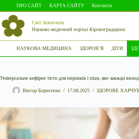
Перейти
ПРО САЙТ
КАРТА САЙТУ
Контакти
до
вмісту
Світ Захоплень
Науково медичний портал Кіровоградщини
НАУКОВА МЕДИЦИНА
ЗДОРОВ’Я
ДІТИ
ЗД
Універсальне кефірне тісто для пиріжків і піци, яке завжди вихо
Віктор Борисенко
17.08.2025
ЗДОРОВЕ ХАРЧУ