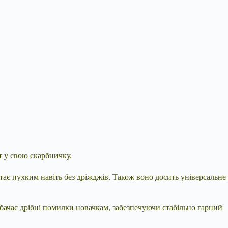
т у свою скарбничку.
стає пухким навіть без дріжджів. Також воно досить універсальне
робачає дрібні помилки новачкам, забезпечуючи стабільно гарний