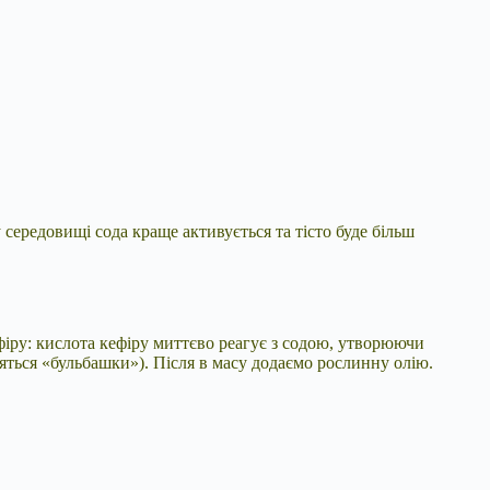
 середовищі сода краще активується та тісто буде більш
ефіру: кислота кефіру миттєво реагує з содою, утворюючи
яться «бульбашки»). Після в масу додаємо рослинну олію.