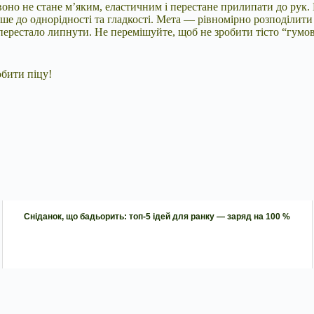
воно не стане м’яким, еластичним і перестане прилипати до рук. 
е до однорідності та гладкості. Мета — рівномірно розподілити в
ерестало липнути. Не перемішуйте, щоб не зробити тісто “гумови
обити піцу!
Сніданок, що бадьорить: топ-5 ідей для ранку — заряд на 100 %