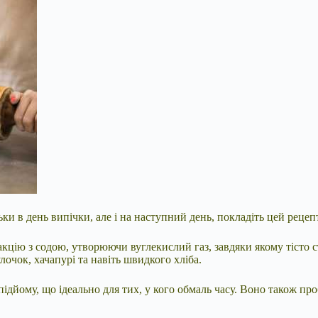
и в день випічки, але і на наступний день, покладіть цей рецеп
еакцію з содою, утворюючи вуглекислий газ, завдяки якому тісто 
улочок, хачапурі та навіть швидкого хліба.
 підйому, що ідеально для тих, у кого обмаль часу. Воно також п