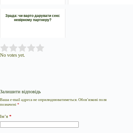
Зрада: чи варто дарувати секс
невірному партнеру?
Submit Rating
Rate this item:
No votes yet.
Залишити відповідь
Ваша e-mail адреса не оприлюднюватиметься.
Обов’язкові поля
позначені
*
Ім’я
*