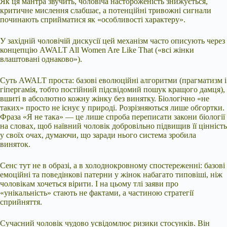
Як ця мантра звучить, чоловіча настороженість знижується,
критичне мислення слабшає, а потенційні тривожні сигнали
починають сприйматися як «особливості характеру».
У західній чоловічій дискусії цей механізм часто описують через
концепцію AWALT All Women Are Like That («всі жінки
влаштовані однаково»).
Суть AWALT проста: базові еволюційні алгоритми (прагматизм і
гіпергамія, тобто постійний підсвідомий пошук кращого дамця),
вшиті в абсолютно кожну жінку без винятку. Біологічно «не
таких» просто не існує у природі. Розрізняються лише обгортки.
Фраза «Я не така» — це лише спроба переписати закони біології
на словах, щоб наївний чоловік добровільно підвищив її цінність
у своїх очах, думаючи, що заради нього система зробила
виняток.
Сенс тут не в образі, а в холоднокровному спостереженні: базові
емоційні та поведінкові патерни у жінок набагато типовіші, ніж
чоловікам хочеться вірити. І на цьому тлі заяви про
«унікальність» стають не фактами, а частиною стратегії
сприйняття.
Сучасний чоловік чудово усвідомлює ризики стосунків. Він