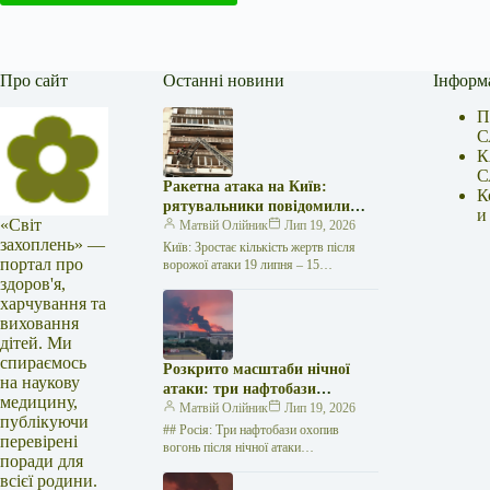
Про сайт
Останні новини
Інформ
П
С
К
С
Ракетна атака на Київ:
К
рятувальники повідомили
и
«Світ
про 15 поранених
Матвій Олійник
Лип 19, 2026
захоплень» —
Київ: Зростає кількість жертв після
портал про
ворожої атаки 19 липня – 15
здоров'я,
поранених Унаслідок нещодавньої
російської агресії, що сталася у
харчування та
столиці…
виховання
дітей. Ми
спираємось
Розкрито масштаби нічної
на наукову
атаки: три нафтобази
медицину,
палають у Ставрополі –
Матвій Олійник
Лип 19, 2026
публікуючи
OSINT-аналіз
## Росія: Три нафтобази охопив
перевірені
вогонь після нічної атаки
поради для
безпілотників на Related posts:Спалах
всієї родини.
Еболи набирав обертів: "Лікарі без