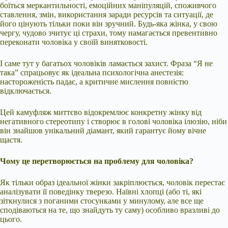
боїться меркантильності, емоційних маніпуляцій, споживчого
ставлення, змін, використання заради ресурсів та ситуації, де
його цінують тільки поки він зручний. Будь-яка жінка, у свою
чергу, чудово зчитує ці страхи, тому намагається превентивно
переконати чоловіка у своїй винятковості.
І саме тут у багатьох чоловіків ламається захист. Фраза “Я не
така” спрацьовує як ідеальна психологічна анестезія:
настороженість падає, а критичне мислення повністю
відключається.
Цей камуфляж миттєво відокремлює конкретну жінку від
негативного стереотипу і створює в голові чоловіка ілюзію, ніби
він знайшов унікальний діамант, який гарантує йому вічне
щастя.
Чому це перетворюється на проблему для чоловіка?
Як тільки образ ідеальної жінки закріплюється, чоловік перестає
аналізувати її поведінку тверезо. Наївні хлопці (або ті, які
зіткнулися з поганими стосунками у минулому, але все ще
сподіваються на те, що знайдуть ту саму) особливо вразливі до
цього.