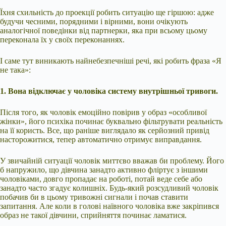
Їхня схильність до проекції робить ситуацію ще гіршою: адже
будучи чесними, порядними і вірними, вони очікують
аналогічної поведінки від партнерки, яка при всьому цьому
переконала їх у своїх переконаннях.
І саме тут виникають найнебезпечніші речі, які робить фраза «Я
не така»:
1. Вона відключає у чоловіка систему внутрішньої тривоги.
Після того, як чоловік емоційно повірив у образ «особливої
жінки», його психіка починає буквально фільтрувати реальність
на її користь. Все, що раніше виглядало як серйозний привід
насторожитися, тепер автоматично отримує виправдання.
У звичайній ситуації чоловік миттєво вважав би проблему. Його
б напружило, що дівчина занадто активно фліртує з іншими
чоловіками, довго пропадає на роботі, потай веде себе або
занадто часто згадує колишніх. Будь-який розсудливий чоловік
побачив би в цьому тривожні сигнали і почав ставити
запитання. Але коли в голові наївного чоловіка вже закріпився
образ не такої дівчини, сприйняття починає ламатися.