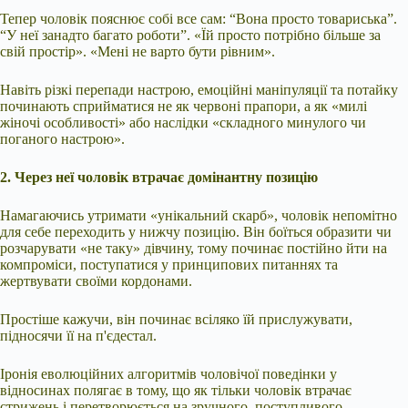
Тепер чоловік пояснює собі все сам: “Вона просто товариська”.
“У неї занадто багато роботи”. «Їй просто потрібно більше за
свій простір». «Мені не варто бути рівним».
Навіть різкі перепади настрою, емоційні маніпуляції та потайку
починають сприйматися не як червоні прапори, а як «милі
жіночі особливості» або наслідки «складного минулого чи
поганого настрою».
2. Через неї чоловік втрачає домінантну позицію
Намагаючись утримати «унікальний скарб», чоловік непомітно
для себе переходить у нижчу позицію. Він боїться образити чи
розчарувати «не таку» дівчину, тому починає постійно йти на
компроміси, поступатися у принципових питаннях та
жертвувати своїми кордонами.
Простіше кажучи, він починає всіляко їй прислужувати,
підносячи її на п'єдестал.
Іронія еволюційних алгоритмів чоловічої поведінки у
відносинах полягає в тому, що як тільки чоловік втрачає
стрижень і перетворюється на зручного, поступливого