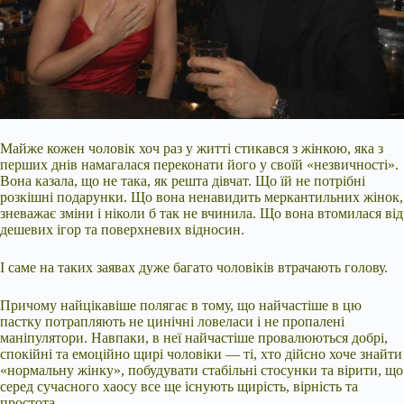
Майже кожен чоловік хоч раз у житті стикався з жінкою, яка з
перших днів намагалася переконати його у своїй «незвичності».
Вона казала, що не така, як решта дівчат. Що їй не потрібні
розкішні подарунки. Що вона ненавидить меркантильних жінок,
зневажає зміни і ніколи б так не вчинила. Що вона втомилася від
дешевих ігор та поверхневих відносин.
І саме на таких заявах дуже багато чоловіків втрачають голову.
Причому найцікавіше полягає в тому, що найчастіше в цю
пастку потрапляють не цинічні
ловеласи і не пропалені
маніпулятори. Навпаки, в неї найчастіше провалюються добрі,
спокійні та емоційно щирі чоловіки — ті, хто дійсно хоче знайти
«нормальну жінку», побудувати стабільні стосунки та вірити, що
серед сучасного хаосу все ще існують щирість, вірність та
простота.