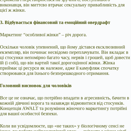
виконавця, він миттєво втрачає сексуальну привабливість для
цієї ж жінки.
3. Відбувається фінансовий та емоційний овердрафт
Маркетинг “особливої жінки” – річ дорога.
Оскільки чоловік упевнений, що йому дістався ексклюзивний
екземпляр, він починає несвідомо переплачувати. Він вкладає в
ці стосунки непомірно багато часу, нервів і грошей, щоб довести
їй (і собі), що він вартий такої дорогоцінної жінки. Жінка
приймає ці ресурси як належне, адже її камуфляж спочатку
створювався для їхнього безперешкодного отримання.
Головний висновок для чоловіків
Все це не означає, що потрібно впадати в агресивність, бачити в
кожній дівчині ворога та назавжди відмовитися від стосунків.
Концепція AWALT та розуміння жіночого маркетингу потрібні
для вашої особистої безпеки.
Коли ви усвідомлюєте, що «не таких» у біологічному сенсі не