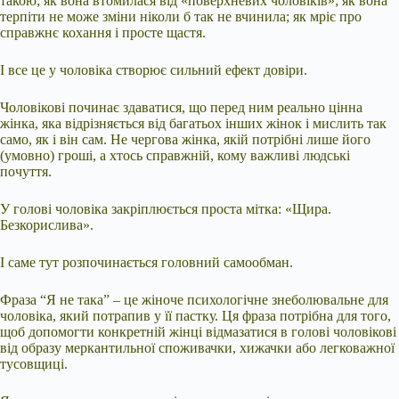
такою; як вона втомилася від «поверхневих чоловіків»; як вона
терпіти не може зміни ніколи б так не вчинила; як мріє про
справжнє кохання і просте щастя.
І все це у чоловіка створює сильний ефект довіри.
Чоловікові починає здаватися, що перед ним реально цінна
жінка, яка відрізняється від багатьох інших жінок і мислить так
само, як і він сам. Не чергова жінка, якій потрібні лише його
(умовно) гроші, а хтось справжній, кому важливі людські
почуття.
У голові чоловіка закріплюється проста мітка: «Щира.
Безкорислива».
І саме тут розпочинається головний самообман.
Фраза “Я не така” – це жіноче психологічне знеболювальне для
чоловіка, який потрапив у її пастку. Ця фраза потрібна для того,
щоб допомогти конкретній жінці відмазатися в голові чоловікові
від образу меркантильної споживачки, хижачки або легковажної
тусовщиці.