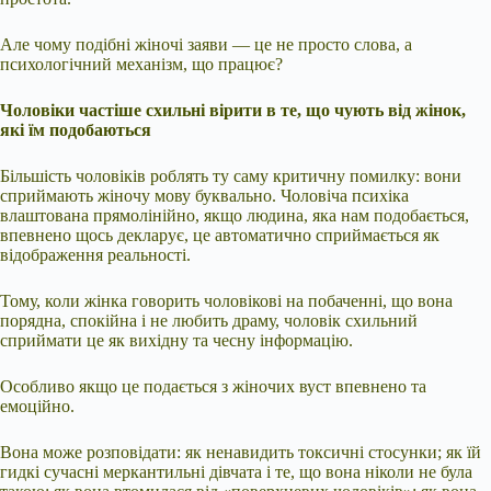
Але чому подібні жіночі заяви — це не просто слова, а
психологічний механізм, що працює?
Чоловіки частіше схильні вірити в те, що чують від жінок,
які їм подобаються
Більшість чоловіків роблять ту саму критичну помилку: вони
сприймають жіночу мову буквально. Чоловіча психіка
влаштована прямолінійно, якщо людина, яка нам подобається,
впевнено щось декларує, це автоматично сприймається як
відображення реальності.
Тому, коли жінка говорить чоловікові на побаченні, що вона
порядна, спокійна і не любить драму, чоловік схильний
сприймати це як вихідну та чесну інформацію.
Особливо якщо це подається з жіночих вуст впевнено та
емоційно.
Вона може розповідати: як ненавидить токсичні стосунки; як їй
гидкі сучасні меркантильні дівчата і те, що вона ніколи не була