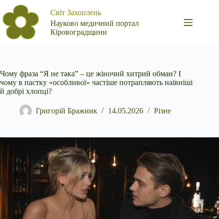
Перейти
Світ Захоплень
до
вмісту
Науково медичний портал
Кіровоградщини
Чому фраза “Я не така” – це жіночий хитрий обман? І
чому в пастку «особливої» частіше потрапляють наївніші
й добрі хлопці?
Григорій Бражник
14.05.2026
Різне