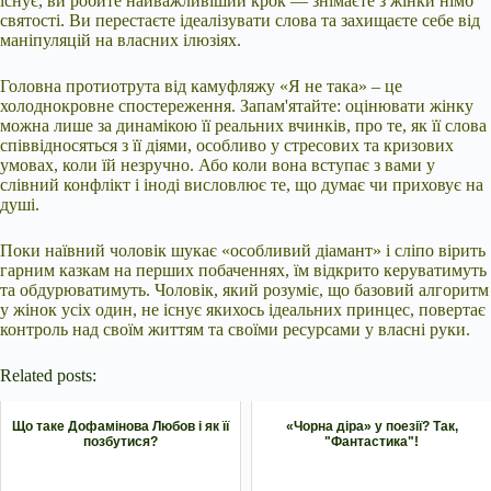
існує, ви робите найважливіший крок — знімаєте з жінки німб
святості. Ви перестаєте ідеалізувати слова та захищаєте себе від
маніпуляцій на власних ілюзіях.
Головна протиотрута від камуфляжу «Я не така» – це
холоднокровне спостереження. Запам'ятайте: оцінювати жінку
можна лише за динамікою її реальних вчинків, про те, як її слова
співвідносяться з її діями, особливо у стресових та кризових
умовах, коли їй незручно. Або коли вона вступає з вами у
слівний конфлікт і іноді висловлює те, що думає чи приховує на
душі.
Поки наївний чоловік шукає «особливий діамант» і сліпо вірить
гарним казкам на перших побаченнях, їм відкрито керуватимуть
та обдурюватимуть. Чоловік, який розуміє, що базовий алгоритм
у жінок усіх один, не існує якихось ідеальних принцес, повертає
контроль над своїм життям та своїми ресурсами у власні руки.
Related posts:
Що таке Дофамінова Любов і як її
«Чорна діра» у поезії? Так,
позбутися?
"Фантастика"!