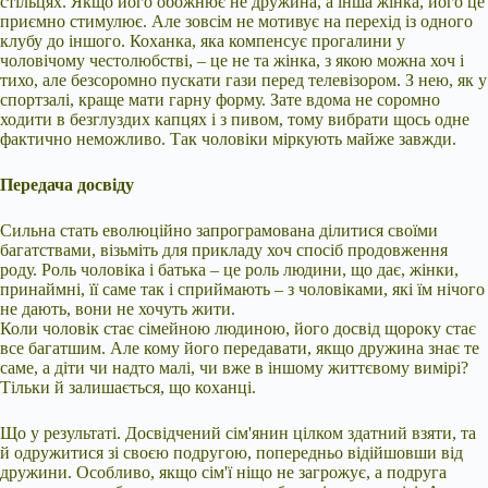
стільцях. Якщо його обожнює не дружина, а інша жінка, його це
приємно стимулює. Але зовсім не мотивує на перехід із одного
клубу до іншого. Коханка, яка компенсує прогалини у
чоловічому честолюбстві, – це не та жінка, з якою можна хоч і
тихо, але безсоромно пускати гази перед телевізором. З нею, як у
спортзалі, краще мати гарну форму. Зате вдома не соромно
ходити в безглуздих капцях і з пивом, тому вибрати щось одне
фактично неможливо. Так чоловіки міркують майже завжди.
Передача досвіду
Сильна стать еволюційно запрограмована ділитися своїми
багатствами, візьміть для прикладу хоч спосіб продовження
роду. Роль чоловіка і батька – це роль людини, що дає, жінки,
принаймні, її саме так і сприймають – з чоловіками, які їм нічого
не дають, вони не хочуть жити.
Коли чоловік стає сімейною людиною, його досвід щороку стає
все багатшим. Але кому його передавати, якщо дружина знає те
саме, а діти чи надто малі, чи вже в іншому життєвому вимірі?
Тільки й залишається, що коханці.
Що у результаті. Досвідчений сім'янин цілком здатний взяти, та
й одружитися зі своєю подругою, попередньо відійшовши від
дружини. Особливо, якщо сім'ї ніщо не загрожує, а подруга