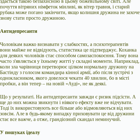
здається такою беззахисною в цьому божевільному світі. Але
почуття вітряних німфеток мінливі, як вітер травня, і старий
рубака може погано закінчити, якщо колишня дружина не захоче
знову стати просто дружиною.
Антидепресанти
Чоловікам важко визнавати у слабкостях, а психотерапевтів
вони майже не відвідують, статистика це підтверджує. Коханка
для деяких чоловіків стає способом самозаспокоєння. Тому вона
часто з'являється у їхньому житті у складні моменти. Наприклад,
коли зла чарівниця перетворює цілком нормальну дружину на
Бастінду з голосом командира кінної армії, або після зустрічі з
однокласником, якого довелося чекати 40 хвилин, бо в місті
пробки, а він тепер – на новій «Ауді», не як деякі.
Що у результаті. На антидепресанти завжди є ризик підсісти. А
ще до них можна звикнути і ніякого ефекту вже не відчувати.
Тоді їх використовують все більше або відмовляються від них
зовсім. Але в будь-якому випадку приховувати це від дружини
стає все важче, а отже, грандіозний скандал неминучий.
У пошуках ідеалу