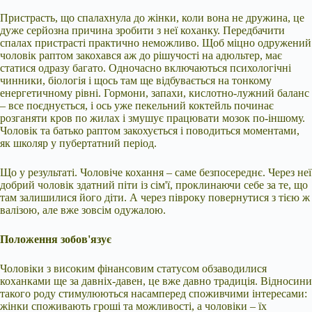
Пристрасть, що спалахнула до жінки, коли вона не дружина, це
дуже серйозна причина зробити з неї коханку. Передбачити
спалах пристрасті практично неможливо. Щоб міцно одружений
чоловік раптом закохався аж до рішучості на адюльтер, має
статися одразу багато. Одночасно включаються психологічні
чинники, біологія і щось там ще відбувається на тонкому
енергетичному рівні. Гормони, запахи, кислотно-лужний баланс
– все поєднується, і ось уже пекельний коктейль починає
розганяти кров по жилах і змушує працювати мозок по-іншому.
Чоловік та батько раптом закохується і поводиться моментами,
як школяр у пубертатний період.
Що у результаті. Чоловіче кохання – саме безпосереднє. Через неї
добрий чоловік здатний піти із сім'ї, проклинаючи себе за те, що
там залишилися його діти. А через півроку повернутися з тією ж
валізою, але вже зовсім одужалою.
Положення зобов'язує
Чоловіки з високим фінансовим статусом обзаводилися
коханками ще за давніх-давен, це вже давно традиція. Відносини
такого роду стимулюються насамперед споживчими інтересами:
жінки споживають гроші та можливості, а чоловіки – їх