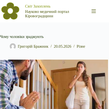
Перейти
Світ Захоплень
до
вмісту
Науково медичний портал
Кіровоградщини
Чому чоловіки зраджують
Григорій Бражник
20.05.2026
Різне