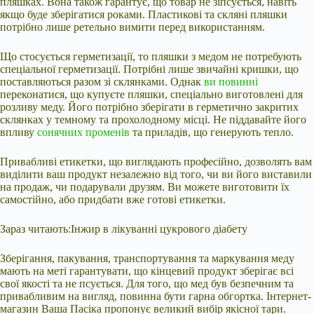
пляшках. Вона також гарантує, що товар не зіпсується, навіть
якщо буде зберігатися роками. Пластикові та скляні пляшки
потрібно лише ретельно вимити перед використанням.
Що стосується герметизації, то пляшки з медом не потребують
спеціальної герметизації. Потрібні лише звичайні кришки, що
поставляються разом зі склянками. Однак
ви повинні
переконатися, що купуєте пляшки, спеціально виготовлені для
розливу меду. Його потрібно зберігати в герметично закритих
склянках у темному та прохолодному місці. Не піддавайте його
впливу
сонячних променів
та приладів, що генерують тепло.
Привабливі етикетки, що виглядають професійно, дозволять вам
виділити ваш продукт незалежно від того, чи ви його виставили
на продаж, чи подарували друзям. Ви можете виготовити їх
самостійно, або придбати вже готові етикетки.
Зараз читають:Інжир в лікуванні цукрового діабету
Зберігання, пакування, транспортування та маркування меду
мають на меті гарантувати, що кінцевий продукт зберігає всі
свої якості та не псується. Для того, що мед був безпечним та
привабливим на вигляд, повинна бути гарна обгортка. Інтернет-
магазин Ваша Пасіка пропонує великий вибір якісної тари.