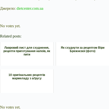
Джерело:
dietcenter.com.ua
Submit Rating
Rate this item:
No votes yet.
Related posts:
Лавровий лист для схуднення,
Як схуднути за рецептом Віри
рецепти приготування напоїв, як
Брежнєвої (фото)
пити
10 оригінальних рецептів
мармеладу з аґрусу
Submit Rating
Rate this item:
No votes yet.