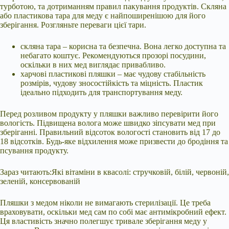
турботою, та дотриманням правил пакування продуктів. Скляна
або пластикова тара для меду є найпоширенішою для його
зберігання.
Розгляньте переваги цієї тари.
скляна тара – корисна та безпечна. Вона легко доступна та
небагато коштує. Рекомендуються прозорі посудини,
оскільки в них мед виглядає привабливо.
харчові пластикові пляшки – має чудову стабільність
розмірів, чудову зносостійкість та міцність. Пластик
ідеально підходить для транспортування меду.
Перед розливом продукту у пляшки важливо перевірити його
вологість. Підвищена волога може швидко зіпсувати мед при
зберіганні. Правильний відсоток вологості становить від 17 до
18 відсотків. Будь-яке відхилення може призвести до бродіння та
псування продукту.
Зараз читають:Які вітаміни в квасолі: стручковій, білій, червоній,
зеленій, консервованій
Пляшки з медом ніколи не вимагають стерилізації. Це треба
враховувати, оскільки мед сам по собі має антимікробний ефект.
Ця властивість значно полегшує тривале зберігання меду у