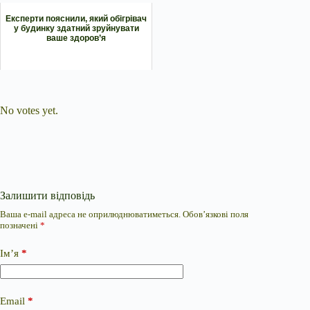
Експерти пояснили, який обігрівач
у будинку здатний зруйнувати
ваше здоров’я
Submit Rating
Rate this item:
No votes yet.
Залишити відповідь
Ваша e-mail адреса не оприлюднюватиметься.
Обов’язкові поля
позначені
*
Ім’я
*
Email
*