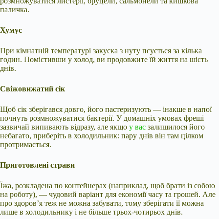
розмножуватися листерії, бруцели, сальмонели та кишкова
паличка.
Хумус
При кімнатній температурі закуска з нуту псується за кілька
годин. Помістивши у холод, ви продовжите їй життя на шість
днів.
Свіжовижатий сік
Щоб сік зберігався довго, його пастеризують — інакше в напої
почнуть розмножуватися бактерії. У домашніх умовах фреші
зазвичай випивають відразу, але якщо
у вас
залишилося його
небагато, приберіть в холодильник: пару днів він там цілком
протримається.
Приготовлені страви
Їжа, розкладена по контейнерах (наприклад, щоб брати із собою
на роботу), — чудовий варіант для економії часу та грошей. Але
про здоров’я теж не можна забувати, тому зберігати її можна
лише в холодильнику і не більше трьох-чотирьох днів.