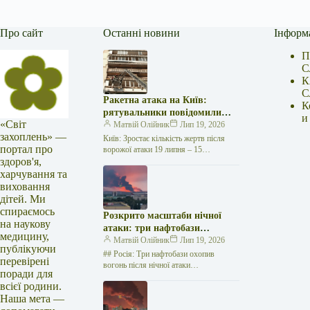
Про сайт
Останні новини
Інформ
П
С
К
С
Ракетна атака на Київ:
К
рятувальники повідомили
и
«Світ
про 15 поранених
Матвій Олійник
Лип 19, 2026
захоплень» —
Київ: Зростає кількість жертв після
портал про
ворожої атаки 19 липня – 15
здоров'я,
поранених Унаслідок нещодавньої
російської агресії, що сталася у
харчування та
столиці…
виховання
дітей. Ми
спираємось
Розкрито масштаби нічної
на наукову
атаки: три нафтобази
медицину,
палають у Ставрополі –
Матвій Олійник
Лип 19, 2026
публікуючи
OSINT-аналіз
## Росія: Три нафтобази охопив
перевірені
вогонь після нічної атаки
поради для
безпілотників на Related
всієї родини.
posts:Щеплення від грипу: де можна
Наша мета —
безкоштовно щепитись у…