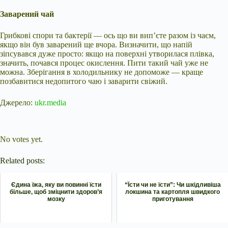
Заварений чай
Грибкові спори та бактерії — ось що ви вип’єте разом із чаєм,
якщо він був заварений ще вчора. Визначити, що напій
зіпсувався дуже просто: якщо на поверхні утворилася плівка,
значить, почався процес окислення. Пити такий чай уже не
можна. Зберігання в холодильнику не допоможе — краще
позбавитися недопитого чаю і заварити свіжий.
Джерело:
ukr.media
Submit Rating
Rate this item:
No votes yet.
Related posts:
Єдина їжа, яку ви повинні їсти
“Їсти чи не їсти”: Чи шкідливіша
більше, щоб зміцнити здоров’я
локшина та картопля швидкого
мозку
приготування