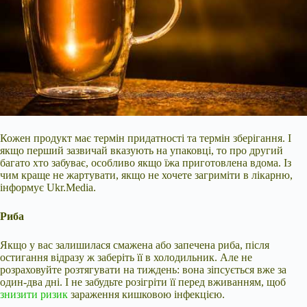
Кожен продукт має термін придатності та термін зберігання. І
якщо перший зазвичай вказують на упаковці, то про другий
багато хто забуває, особливо якщо їжа приготовлена вдома. Із
чим краще не жартувати, якщо не хочете загриміти в лікарню,
інформує Ukr.Media.
Риба
Якщо у
вас залишилася смажена або запечена риба, після
остигання відразу ж заберіть її в холодильник. Але не
розраховуйте розтягувати на тиждень: вона зіпсується вже за
один-два дні. І не забудьте розігріти її перед вживанням, щоб
знизити ризик
зараження кишковою інфекцією.