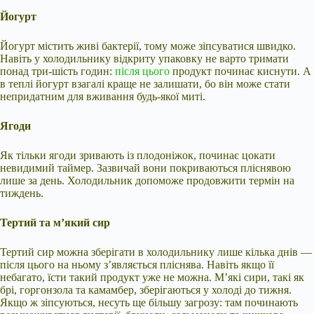
Йогурт
Йогурт містить живі бактерії, тому може зіпсуватися швидко.
Навіть у холодильнику відкриту упаковку не варто тримати
понад три-шість годин:
після цього
продукт починає киснути. А
в теплі йогурт взагалі краще не залишати, бо він може стати
непридатним для вживання будь-якої миті.
Ягоди
Як тільки ягоди зривають із плодоніжок, починає цокати
невидимий таймер. Зазвичай вони покриваються пліснявою
лише за день. Холодильник допоможе продовжити термін на
тиждень.
Тертий та м’який сир
Тертий сир можна зберігати в холодильнику лише кілька днів —
після цього на ньому з’являється пліснява. Навіть якщо її
небагато, їсти такий продукт уже не можна. М’які сири, такі як
брі, горгонзола та камамбер, зберігаються у холоді до тижня.
Якщо ж зіпсуються, несуть ще більшу загрозу: там починають