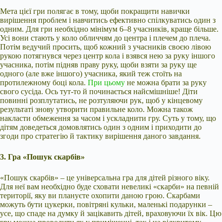
Мета цієї гри полягає в тому, щоби покращити навички
вирішення проблем і навчитись ефективно спілкуватись один з
одним. Для гри необхідно мінімум 6–8 учасників, краще більше.
Усі вони стають у коло обличчям до центра і плечем до плеча.
Потім ведучий просить, щоб кожний з учасників своєю лівою
рукою потягнувся через центр кола і взявся нею за руку іншого
учасника, потім підняв праву руку, щоби взяти за руку ще
одного (але вже іншого) учасника, який теж стоїть на
протилежному боці кола.
При цьому
не можна брати за руку
свого сусіда. Ось тут-то й починається найсмішніше! Діти
повинні розплутатись, не розтуляючи рук, щоб у кінцевому
результаті знову утворити правильне коло. Можна також
накласти обмеження за часом і ускладнити гру. Суть у тому, що
дітям доведеться домовлятись один з одним і приходити до
згоди про стратегію й тактику вирішення даного завдання.
3. Гра «Пошук скарбів»
«Пошук скарбів» – це універсальна гра для дітей різного віку.
Для неї вам необхідно буде сховати невеликі «скарби» на певній
території, яку ви плануєте охопити даною грою. Скарбами
можуть бути цукерки, повітряні кульки, маленькі подарунки –
усе, що спаде на думку й зацікавить дітей, враховуючи їх вік. Цю