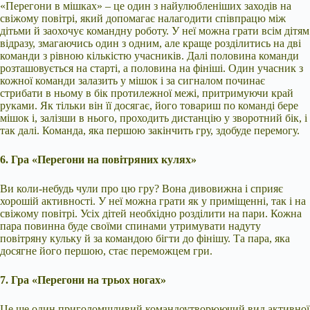
«Перегони в мішках» – це один з найулюбленіших заходів на
свіжому повітрі, який допомагає налагодити співпрацю між
дітьми й заохочує командну роботу. У неї можна грати всім дітям
відразу, змагаючись один з одним, але краще розділитись на дві
команди з рівною кількістю учасників. Далі половина команди
розташовується на старті, а половина на фініші. Один учасник з
кожної команди залазить у мішок і за сигналом починає
стрибати в ньому в бік протилежної межі, притримуючи край
руками. Як тільки він її досягає, його товариш по команді бере
мішок і, залізши в нього, проходить дистанцію у зворотний бік, і
так далі. Команда, яка першою закінчить гру, здобуде перемогу.
6. Гра «Перегони на повітряних кулях»
Ви коли-небудь чули про цю гру? Вона дивовижна і сприяє
хорошій активності. У неї можна грати як у приміщенні, так і на
свіжому повітрі. Усіх дітей необхідно розділити на пари. Кожна
пара повинна буде своїми спинами утримувати надуту
повітряну кульку й за командою бігти до фінішу. Та пара, яка
досягне його першою, стає переможцем гри.
7. Гра «Перегони на трьох ногах»
Це ще один приголомшливий командоутворюючий вид активної