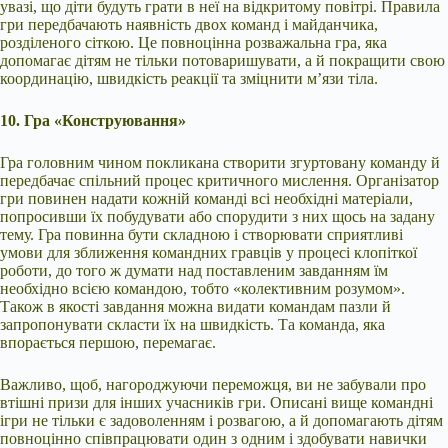
увазі, що діти будуть грати в неї на відкритому повітрі. Правила
гри передбачають наявність двох команд і майданчика,
розділеного сіткою. Це повноцінна розважальна гра, яка
допомагає дітям не тільки потоваришувати, а й покращити свою
координацію, швидкість реакції та зміцнити м’язи тіла.
10. Гра «Конструювання»
Гра головним чином покликана створити згуртовану команду й
передбачає спільний процес критичного мислення. Організатор
гри повинен надати кожній команді всі необхідні матеріали,
попросивши їх побудувати або спорудити з них щось на задану
тему. Гра повинна бути складною і створювати сприятливі
умови для зближення командних гравців у процесі клопіткої
роботи, до того ж думати над поставленим завданням їм
необхідно всією командою, тобто «колективним розумом».
Також в якості завдання можна видати командам пазли й
запропонувати скласти їх на швидкість. Та команда, яка
впорається першою, перемагає.
Важливо, щоб, нагороджуючи переможця, ви не забували про
втішні призи для інших учасників гри. Описані вище командні
ігри не тільки є задоволенням і розвагою, а й допомагають дітям
повноцінно співпрацювати один з одним і здобувати навички