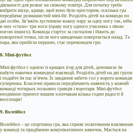
діяльності для розваг на свіжому повітрі. Для початку треба
вибрати місце, краще, щоб воно було просторим, оскільки гра
передбачає розмашистий міні-біг. Розділіть дітей на команди по
дві особи. Зв’яжіть хустинкою кожну пару за одну ногу так, ніби
в них «стало» три ноги (праву ногу одного учасника з лівою
ногою іншого). Команда стартує за сигналом і біжить до
поворотної точки, після чого швиденько повертається назад. Та
пара, яка прибігла першою, стає переможцем гри.
8. Міні-футбол
Міні-футбол є однією із кращих ігор для дітей, допомагає їм
набути навички командної взаємодії. Розділіть дітей на дві групи
і подайте їм пас м’ячем. Їх завдання забити гол у ворота команди
суперника. Класичні правила передбачають наявність у кожній
команді чотирьох польових гравців і воротаря. Міні-футбол
неодмінно принесе вашим хлопчакам кілька годин радості й
веселощів!
9. Волейбол
Волейбол – це спортивна гра, яка сприяє позитивним взаєминам
у команді та придбанню комунікативних навичок. Мається на