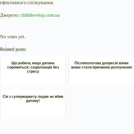
ефективного спілкування.
Джерело:
childdevelop.com.ua
Submit Rating
Rate this item:
No votes yet.
Related posts:
Що робити, якщо дитина
Післяпологова депресія жінки
соромиться: соціалізація без
може стати причиною розлучення
стресу
Сік з супермаркету ледве не вбив
дитину!
Submit Rating
Rate this item: