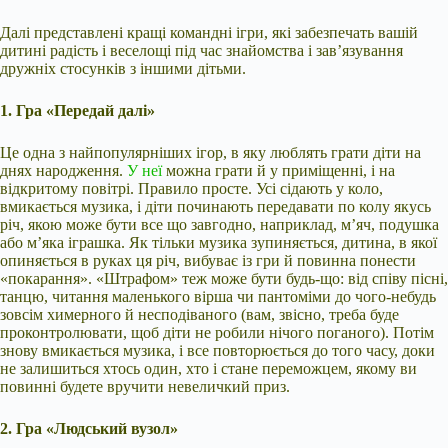
Далі представлені кращі командні ігри, які забезпечать вашій
дитині радість і веселощі під час знайомства і зав’язування
дружніх стосунків з іншими дітьми.
1. Гра «Передай далі»
Це одна з найпопулярніших ігор, в яку люблять грати діти на
днях народження.
У неї
можна грати й у приміщенні, і на
відкритому повітрі. Правило просте. Усі сідають у коло,
вмикається музика, і діти починають передавати по колу якусь
річ, якою може бути все що завгодно, наприклад, м’яч, подушка
або м’яка іграшка. Як тільки музика зупиняється, дитина, в якої
опиняється в руках ця річ, вибуває із гри й повинна понести
«покарання». «Штрафом» теж може бути будь-що: від співу пісні,
танцю, читання маленького вірша чи пантоміми до чого-небудь
зовсім химерного й несподіваного (вам, звісно, треба буде
проконтролювати, щоб діти не робили нічого поганого). Потім
знову вмикається музика, і все повторюється до того часу, доки
не залишиться хтось один, хто і стане переможцем, якому ви
повинні будете вручити невеличкий приз.
2. Гра «Людський вузол»