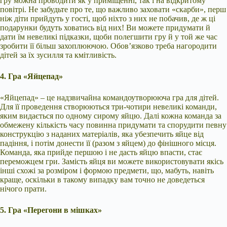
гру можна проводити як у приміщенні, так і на відкритому
повітрі. Не забудьте про те, що важливо заховати «скарби», перш
ніж діти прийдуть у гості, щоб ніхто з них не побачив, де ж ці
подарунки будуть ховатись від них! Ви можете придумати й
дати їм невеликі підказки, щоби полегшити гру й у той же час
зробити її більш захоплюючою. Обов’язково треба нагородити
дітей за їх зусилля та кмітливість.
4. Гра «Яйцепад»
«Яйцепад» – це надзвичайна командоутворююча гра для дітей.
Для її проведення створюються три-чотири невеликі команди,
яким видається по одному сирому яйцю. Далі кожна команда за
обмежену кількість часу повинна придумати та спорудити певну
конструкцію з наданих матеріалів, яка убезпечить яйце від
падіння, і потім донести її (разом з яйцем) до фінішного місця.
Команда, яка прийде першою і не дасть яйцю впасти, стає
переможцем гри. Замість яйця ви можете використовувати якісь
інші схожі за розміром і формою предмети, що, мабуть, навіть
краще, оскільки в такому випадку вам точно не доведеться
нічого прати.
5. Гра «Перегони в мішках»