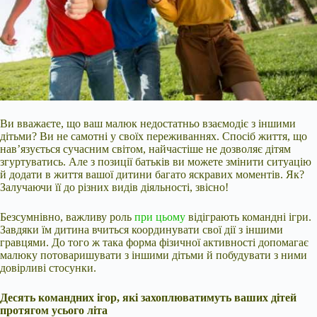
Ви вважаєте, що ваш малюк недостатньо взаємодіє з іншими
дітьми? Ви не самотні у своїх переживаннях. Спосіб життя, що
нав’язується сучасним світом, найчастіше не дозволяє дітям
згуртуватись. Але з позиції батьків ви можете змінити ситуацію
й додати в життя вашої дитини багато яскравих моментів. Як?
Залучаючи її до різних видів діяльності, звісно!
Безсумнівно, важливу роль
при цьому
відіграють командні
ігри.
Завдяки їм дитина вчиться координувати свої дії з іншими
гравцями. До того ж така форма фізичної активності допомагає
малюку потоваришувати з іншими дітьми й побудувати з ними
довірливі стосунки.
Десять командних ігор, які захоплюватимуть ваших дітей
протягом усього літа