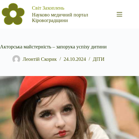
Перейти
Світ Захоплень
до
вмісту
Науково медичний портал
Кіровоградщини
Акторська майстерність – запорука успіху дитини
Леонтій Скорик
24.10.2024
ДІТИ