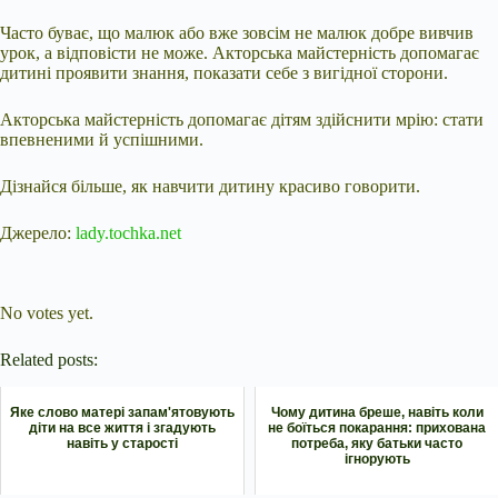
Часто буває, що малюк або вже зовсім не малюк добре вивчив
урок, а відповісти не може. Акторська майстерність допомагає
дитині проявити знання, показати себе з вигідної сторони.
Акторська майстерність допомагає дітям здійснити мрію: стати
впевненими й успішними.
Дізнайся більше, як навчити дитину красиво говорити.
Джерело:
lady.tochka.net
Submit Rating
Rate this item:
No votes yet.
Related posts:
Яке слово матері запам'ятовують
Чому дитина бреше, навіть коли
діти на все життя і згадують
не боїться покарання: прихована
навіть у старості
потреба, яку батьки часто
ігнорують