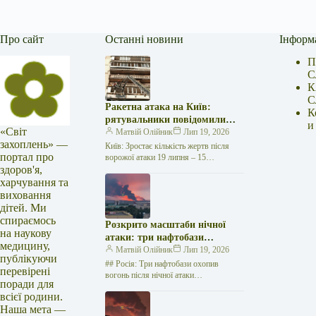
Про сайт
Останні новини
Інформ
П
С
К
С
Ракетна атака на Київ:
К
рятувальники повідомили
и
«Світ
про 15 поранених
Матвій Олійник
Лип 19, 2026
захоплень» —
Київ: Зростає кількість жертв після
портал про
ворожої атаки 19 липня – 15
здоров'я,
поранених Унаслідок нещодавньої
російської агресії, що сталася у
харчування та
столиці…
виховання
дітей. Ми
спираємось
Розкрито масштаби нічної
на наукову
атаки: три нафтобази
медицину,
палають у Ставрополі –
Матвій Олійник
Лип 19, 2026
публікуючи
OSINT-аналіз
## Росія: Три нафтобази охопив
перевірені
вогонь після нічної атаки
поради для
безпілотників на Related
всієї родини.
posts:Ампутація, протезування, власна
Наша мета —
справа, допомога іншим: історія