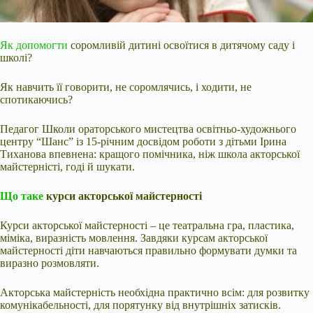
Як допомогти
соромливій дитині освоїтися в дитячому саду і
школі?
Як навчить її говорити, не соромлячись, і ходити, не
спотикаючись?
Педагог Школи ораторського мистецтва освітньо-художнього
центру “Шанс” із 15-річним досвідом роботи з дітьми Ірина
Тиханова впевнена: кращого помічника, ніж школа акторської
майстерністі, годі й шукати.
Що таке
курси акторської майстерності
Курси акторської майстерності – це театральна гра, пластика,
міміка, виразність мовлення. Завдяки курсам акторської
майстерності діти навчаються правильно формувати думки та
виразно розмовляти.
Акторська майстерність необхідна практично всім: для розвитку
комунікабельності, для порятунку від внутрішніх затисків.