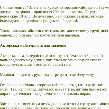
Скільки коштує? Заняття на курсах акторської майстерності дуже
доступні за ціною – приблизно 200 грн. на місяць. У групі
переважно 10 осіб. Це дуже важливо, оскільки викладач може
індивідуально приділити увагу кожній дитині.
Також важливо займатися театральним мистецтвом у групі, щоб
одночасно розвивалися комунікативні навички.
Акторська майстерність для малюків
Акторською майстерністю діти можуть займатися з 3 років. Із
наймолодшого віку дітки навчаються виразно розмовляти та
координувати рухи, і все це в процесі гри.
Малюки танцюють, рухаються, тренують сценічну мову.
Особливо необхідна акторська майстерність дітям із дефектами
мови. Так, наприклад, лікується заїкуватість, дитина навчається
виразно розмовляти за допомогою спеціальних вправ.
Звісна річ, не всім дітям необхідно виходити на сцену, але вміння
виступати публічно, виголосити промову для великої або не