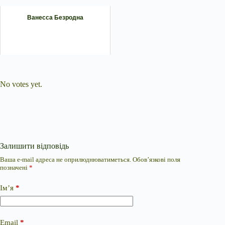
Ванесса Безродна
Submit Rating
Rate this item:
No votes yet.
Залишити відповідь
Ваша e-mail адреса не оприлюднюватиметься.
Обов’язкові поля
позначені
*
Ім’я
*
Email
*