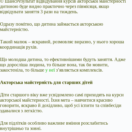
© ШансРезультат відвідування курсів акторської майстерності
дитиною буде видно практично через півмісяця, якщо
відвідувати заняття 3 рази на тиждень.
Одразу помітно, що дитина займається акторською
майстерністю.
Такий малюк – яскравий, розмовляє виразно, у нього хороша
координація рухів.
Що молодша дитина, то ефективнішими будуть заняття. Адже
що доросліша людина, то більше вона, так би мовити,
закостеніла, то більше
у неї
з’являється комплексів.
Акторська майстерність для старших дітей
Діти старшого віку вже усвідомлено самі приходять на курси
акторської майстерності. Їхня мета – навчитися красиво
говорити, яскраво й дохідливо, щоб усі іспити та співбесіди
здавалися з легкістю.
Для підлітків особливо важливе вміння розслабитись
внутрішньо та зовні.