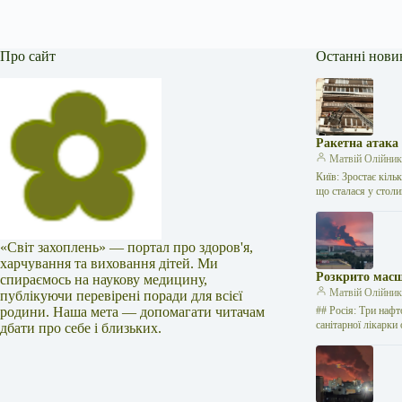
Про сайт
Останні нови
Ракетна атака
Матвій Олійни
Київ: Зростає кіль
що сталася у стол
«Світ захоплень» — портал про здоров'я,
харчування та виховання дітей. Ми
Розкрито масш
спираємось на наукову медицину,
Матвій Олійни
публікуючи перевірені поради для всієї
родини. Наша мета — допомагати читачам
## Росія: Три нафт
санітарної лікарк
дбати про себе і близьких.