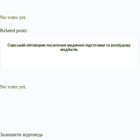
Submit Rating
Rate this item:
No votes yet.
Related posts:
Сирський обговорив посилення медичної підготовки та розбудову
медбатів.
Submit Rating
Rate this item:
No votes yet.
Залишити відповідь