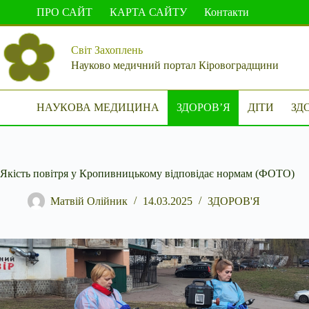
Перейти
ПРО САЙТ
КАРТА САЙТУ
Контакти
до
вмісту
Світ Захоплень
Науково медичний портал Кіровоградщини
НАУКОВА МЕДИЦИНА
ЗДОРОВ’Я
ДІТИ
ЗД
Якість повітря у Кропивницькому відповідає нормам (ФОТО)
Матвій Олійник
14.03.2025
ЗДОРОВ'Я