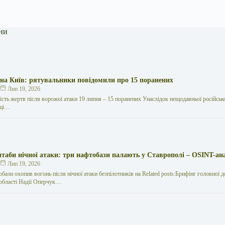
ни
 на Київ: рятувальники повідомили про 15 поранених
к
Лип 19, 2026
кість жертв після ворожої атаки 19 липня – 15 поранених Унаслідок нещодавньої російської
иці…
таби нічної атаки: три нафтобази палають у Ставрополі – OSINT-ан
к
Лип 19, 2026
обази охопив вогонь після нічної атаки безпілотників на Related posts:Брифінг головної 
и області Надії Оперчук…