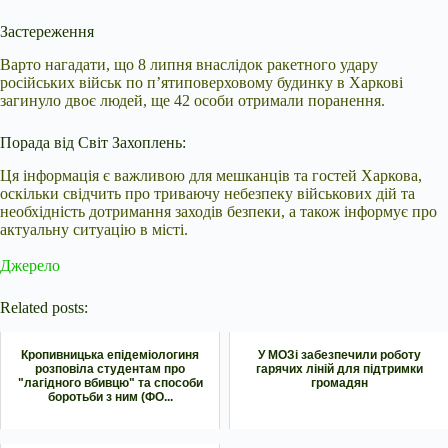
Застереження
Варто нагадати, що 8 липня внаслідок ракетного удару
російських військ по п’ятиповерховому будинку в Харкові
загинуло двоє людей, ще 42 особи отримали поранення.
Порада від Світ Захоплень:
Ця інформація є важливою для мешканців та гостей Харкова,
оскільки свідчить про триваючу небезпеку військових дій та
необхідність дотримання заходів безпеки, а також інформує про
актуальну ситуацію в місті.
Джерело
Related posts:
Кропивницька епідеміологиня
У МОЗі забезпечили роботу
розповіла студентам про
гарячих ліній для підтримки
"лагідного вбивцю" та способи
громадян
боротьби з ним (ФО...