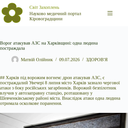
Перейти
Світ Захоплень
до
вмісту
Науково медичний портал
Кіровоградщини
Ворог атакував АЗС на Харківщині: одна людина
постраждала
Матвій Олійник
09.07.2026
ЗДОРОВ'Я
## Харків під ворожим вогнем: дрон атакував АЗС, є
постраждалий Увечері 8 липня місто Харків зазнало чергової
атаки з боку російських загарбників. Ворожий безпілотник
влучив у автозаправну станцію, розташовану у
Шевченківському районі міста. Внаслідок атаки одна людина
отримала осколкове поранення.