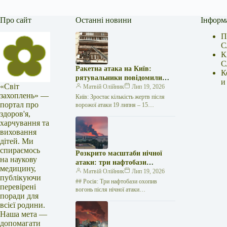
Про сайт
Останні новини
Інформ
П
С
К
С
Ракетна атака на Київ:
К
рятувальники повідомили
и
«Світ
про 15 поранених
Матвій Олійник
Лип 19, 2026
захоплень» —
Київ: Зростає кількість жертв після
портал про
ворожої атаки 19 липня – 15
здоров'я,
поранених Унаслідок нещодавньої
російської агресії, що сталася у
харчування та
столиці…
виховання
дітей. Ми
спираємось
Розкрито масштаби нічної
на наукову
атаки: три нафтобази
медицину,
палають у Ставрополі –
Матвій Олійник
Лип 19, 2026
публікуючи
OSINT-аналіз
## Росія: Три нафтобази охопив
перевірені
вогонь після нічної атаки
поради для
безпілотників на Related posts:COVID-
всієї родини.
19: де на Кіровоградщині
Наша мета —
зареєстрували нові випадки
захворюванняУкраїнці:…
допомагати