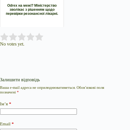
Odrex на межі? Міністерство
зволікає з рішенням щодо
перевірки резонансної лікарні.
Submit Rating
Rate this item:
No votes yet.
Залишити відповідь
Ваша e-mail адреса не оприлюднюватиметься.
Обов’язкові поля
позначені
*
Ім’я
*
Email
*