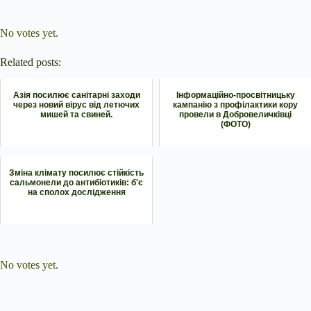
Submit Rating
Rate this item:
No votes yet.
Related posts:
Азія посилює санітарні заходи
Інформаційно-просвітницьку
через новий вірус від летючих
кампанію з профілактики кору
мишей та свиней.
провели в Добровеличківці
(ФОТО)
Зміна клімату посилює стійкість
сальмонели до антибіотиків: б'є
на сполох дослідження
Submit Rating
Rate this item:
No votes yet.