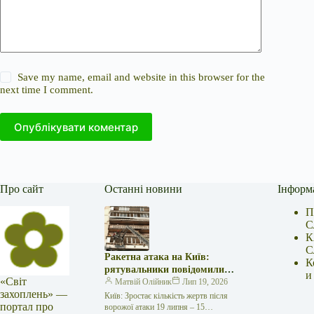
Save my name, email and website in this browser for the
next time I comment.
Опублікувати коментар
Про сайт
Останні новини
Інформ
П
С
К
С
Ракетна атака на Київ:
К
рятувальники повідомили
и
«Світ
про 15 поранених
Матвій Олійник
Лип 19, 2026
захоплень» —
Київ: Зростає кількість жертв після
портал про
ворожої атаки 19 липня – 15