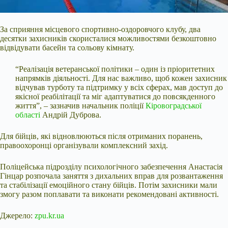
За сприяння місцевого спортивно-оздоровчого клубу, два
десятки захисників скористалися можливостями безкоштовно
відвідувати басейн та сольову кімнату.
“Реалізація ветеранської політики – один із пріоритетних
напрямків діяльності. Для нас важливо, щоб кожен захисник
відчував турботу та
підтримку у всіх сферах, мав доступ до
якісної реабілітації та міг адаптуватися до повсякденного
життя”, – зазначив начальник поліції
Кіровоградської
області
Андрій Дуброва.
Для бійців, які відновлюються після отриманих поранень,
правоохоронці організували комплексний захід.
Поліцейська підрозділу психологічного забезпечення Анастасія
Гінцар розпочала заняття з дихальних вправ для розвантаження
та стабілізації емоційного стану бійців. Потім захисники мали
змогу разом поплавати та виконати рекомендовані активності.
Джерело:
zpu.kr.ua