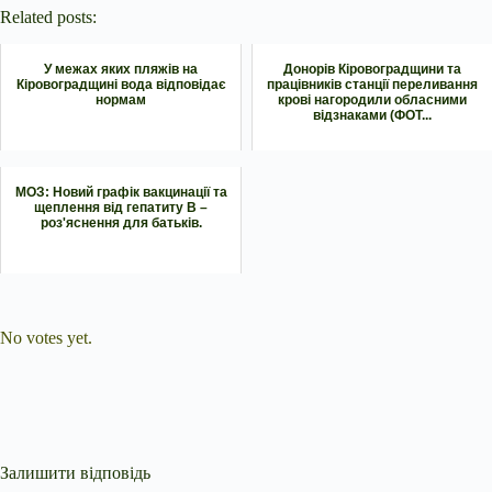
Related posts:
У межах яких пляжів на
Донорів Кіровоградщини та
Кіровоградщині вода відповідає
працівників станції переливання
нормам
крові нагородили обласними
відзнаками (ФОТ...
МОЗ: Новий графік вакцинації та
щеплення від гепатиту В –
роз'яснення для батьків.
Submit Rating
Rate this item:
No votes yet.
Залишити відповідь