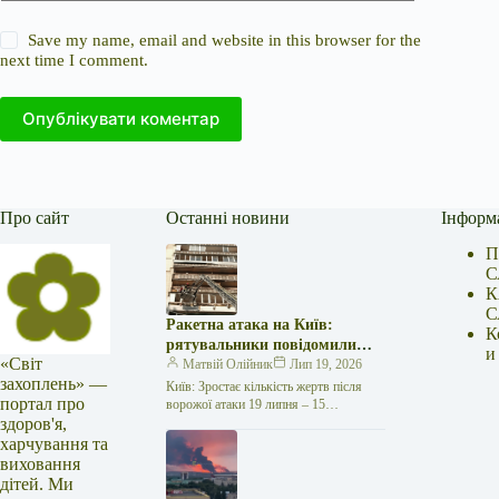
Save my name, email and website in this browser for the
next time I comment.
Опублікувати коментар
Про сайт
Останні новини
Інформ
П
С
К
С
Ракетна атака на Київ:
К
рятувальники повідомили
и
«Світ
про 15 поранених
Матвій Олійник
Лип 19, 2026
захоплень» —
Київ: Зростає кількість жертв після
портал про
ворожої атаки 19 липня – 15
здоров'я,
поранених Унаслідок нещодавньої
російської агресії, що сталася у
харчування та
столиці…
виховання
дітей. Ми