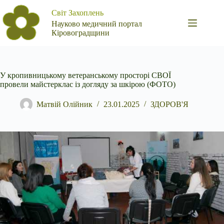
Перейти
Світ Захоплень
до
вмісту
Науково медичний портал
Кіровоградщини
У кропивницькому ветеранському просторі СВОЇ
провели майстерклас із догляду за шкірою (ФОТО)
Матвій Олійник
23.01.2025
ЗДОРОВ'Я