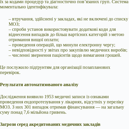
їх за кодами процедур та діагностично пов’язаних груп. Система
моментально ідентифікувала:
– втручання, здійснені у закладах, які не включені до списку
МОЗ;
– спроби установ використовувати додаткові коди для
віднесення випадків до більш вартісних категорій з метою
отримання вищої оплати;
– проведення операцій, що минули електронну чергу;
– невідповідності у звітах про закупівлю медичних виробів;
– численні звернення пацієнтів щодо вимагання грошей.
Це послужило підґрунтям для організації позапланових
перевірок.
Результати автоматизованого аналізу
Дослідження виявило 1953 медичні записи із ознаками
проведення ендопротезування у лікарнях, відсутніх у переліку
МОЗ. З них 301 випадок отримав фінансування — на загальну
суму понад 7,6 мільйона гривень.
Загрози серед акредитованих медичних закладів