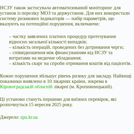
НСЗУ також застосувала автоматизований моніторинг для
установ із переліку МОЗ та держустанов. Для них використали
систему ризикових індикаторів — набір параметрів, що
вказують на потенційні порушення, включаючи:
– частку заявлених платних процедур протезування
відносно загальної кількості випадків;
– кількість операцій, проведених без дотримання черги;
– співвідношення між фінансуванням від НСЗУ та
витратами на медичне обладнання;
– кількість скарг на спроби отримання коштів від пацієнтів.
Кожне порушення збільшує рівень ризику для закладу. Найвищі
показники виявлено в 10 лікарнях країни, зокрема в
Кіровоградській обласній
лікарні (м. Кропивницький).
Ці установи стануть першими для виїзних перевірок, які
розпочнуться 15 вересня 2025 року.
Джерело:
zpu.kr.ua
Submit Rating
Rate this item: