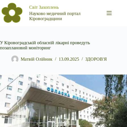
Перейти
Світ Захоплень
до
вмісту
Науково медичний портал
Кіровоградщини
У Кіровоградській обласній лікарні проведуть
позаплановий моніторинг
Матвій Олійник
13.09.2025
ЗДОРОВ'Я