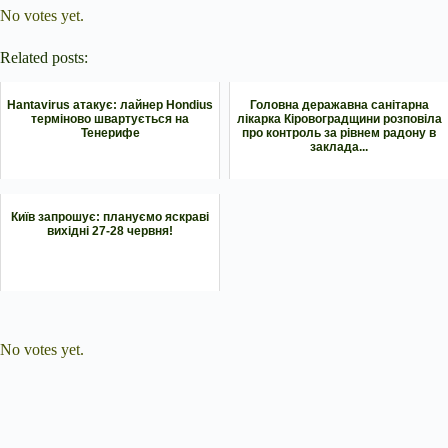
No votes yet.
Related posts:
Hantavirus атакує: лайнер Hondius
Головна деражавна санітарна
терміново швартується на
лікарка Кіровоградщини розповіла
Тенерифе
про контроль за рівнем радону в
заклада...
Київ запрошує: плануємо яскраві
вихідні 27-28 червня!
Submit Rating
Rate this item:
No votes yet.