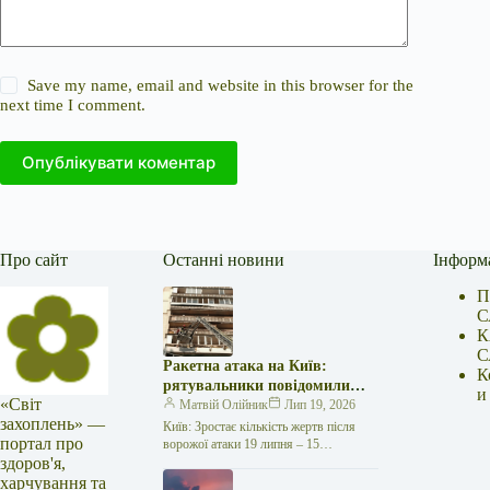
Save my name, email and website in this browser for the
next time I comment.
Опублікувати коментар
Про сайт
Останні новини
Інформ
П
С
К
С
Ракетна атака на Київ:
К
рятувальники повідомили
и
«Світ
про 15 поранених
Матвій Олійник
Лип 19, 2026
захоплень» —
Київ: Зростає кількість жертв після
портал про
ворожої атаки 19 липня – 15
здоров'я,
поранених Унаслідок нещодавньої
російської агресії, що сталася у
харчування та