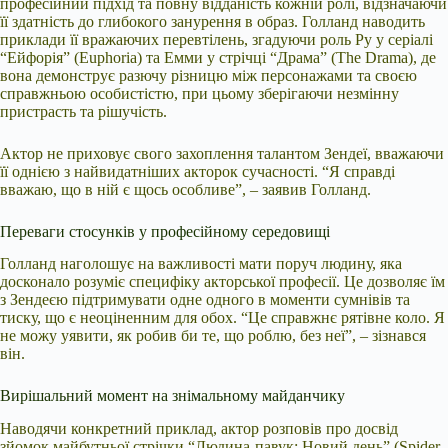
професійний підхід та повну відданість кожній ролі, відзначаючи
її здатність до глибокого занурення в образ. Голланд наводить
приклади її вражаючих перевтілень, згадуючи роль Ру у серіалі
“Ейфорія” (Euphoria) та Емми у стрічці “Драма” (The Drama), де
вона демонструє разючу різницю між персонажами та своєю
справжньою особистістю, при цьому зберігаючи незмінну
пристрасть та рішучість.
Актор не приховує свого захоплення талантом Зендеї, вважаючи
її однією з найвидатніших акторок сучасності. “Я справді
вважаю, що в ній є щось особливе”, – заявив Голланд.
Переваги стосунків у професійному середовищі
Голланд наголошує на важливості мати поруч людину, яка
досконало розуміє специфіку акторської професії. Це дозволяє їм
з Зендеєю підтримувати одне одного в моменти сумнівів та
тиску, що є неоціненним для обох. “Це справжнє рятівне коло. Я
не можу уявити, як робив би те, що роблю, без неї”, – зізнався
він.
Вирішальний момент на знімальному майданчику
Наводячи конкретний приклад, актор розповів про досвід
зйомок майбутньої стрічки “Людина-павук: Новий день” (Spider-