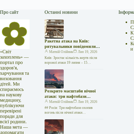
Про сайт
Останні новини
Інформ
П
С
К
С
Ракетна атака на Київ:
К
рятувальники повідомили
и
«Світ
про 15 поранених
Матвій Олійник
Лип 19, 2026
захоплень» —
Київ: Зростає кількість жертв після
портал про
ворожої атаки 19 липня – 15
здоров'я,
поранених Унаслідок нещодавньої
російської агресії, що сталася у
харчування та
столиці…
виховання
дітей. Ми
спираємось
Розкрито масштаби нічної
на наукову
атаки: три нафтобази
медицину,
палають у Ставрополі –
Матвій Олійник
Лип 19, 2026
публікуючи
OSINT-аналіз
## Росія: Три нафтобази охопив
перевірені
вогонь після нічної атаки
поради для
безпілотників на Related posts:БО «100
всієї родини.
відсотків життя. Кропивницький»
Наша мета —
підтримує хворих на…
допомагати