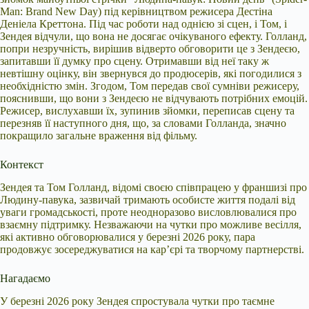
Man: Brand New Day) під керівництвом режисера Дестіна
Деніела Креттона. Під час роботи над однією зі сцен, і Том, і
Зендея відчули, що вона не досягає очікуваного ефекту. Голланд,
попри незручність, вирішив відверто обговорити це з Зендеєю,
запитавши її думку про сцену. Отримавши від неї таку ж
невтішну оцінку, він звернувся до продюсерів, які погодилися з
необхідністю змін. Згодом, Том передав свої сумніви режисеру,
пояснивши, що вони з Зендеєю не відчувають потрібних емоцій.
Режисер, вислухавши їх, зупинив зйомки, переписав сцену та
перезняв її наступного дня, що, за словами Голланда, значно
покращило загальне враження від фільму.
Контекст
Зендея та Том Голланд, відомі своєю співпрацею у франшизі про
Людину-павука, зазвичай тримають особисте життя подалі від
уваги громадськості, проте неодноразово висловлювалися про
взаємну підтримку. Незважаючи на чутки про можливе весілля,
які активно обговорювалися у березні 2026 року, пара
продовжує зосереджуватися на кар’єрі та творчому партнерстві.
Нагадаємо
У березні 2026 року Зендея спростувала чутки про таємне