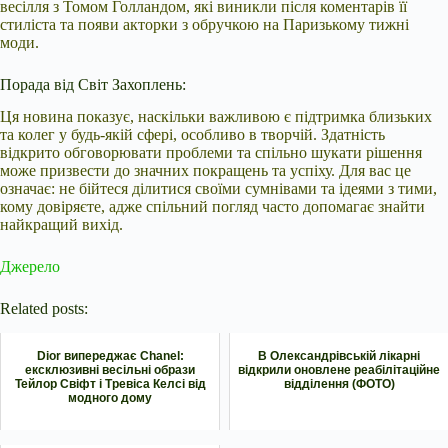
весілля з Томом Голландом, які виникли після коментарів її
стиліста та появи акторки з обручкою на Паризькому тижні
моди.
Порада від Світ Захоплень:
Ця новина показує, наскільки важливою є підтримка близьких
та колег у будь-якій сфері, особливо в творчій. Здатність
відкрито обговорювати проблеми та спільно шукати рішення
може призвести до значних покращень та успіху. Для вас це
означає: не бійтеся ділитися своїми сумнівами та ідеями з тими,
кому довіряєте, адже спільний погляд часто допомагає знайти
найкращий вихід.
Джерело
Related posts:
Dior випереджає Chanel:
В Олександрівській лікарні
ексклюзивні весільні образи
відкрили оновлене реабілітаційне
Тейлор Свіфт і Тревіса Келсі від
відділення (ФОТО)
модного дому