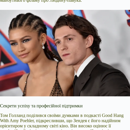
майбутнього фільму про Людину-павука.
Секрети успіху та професійної підтримки
Том Голланд поділився своїми думками в подкасті Good Hang
With Amy Poehler, підкресливши, що Зендея є його надійним
орієнтиром у складному світі кіно. Він високо оцінює її