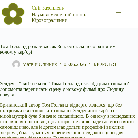
Перейти
Світ Захоплень
до
вмісту
Науково медичний портал
Кіровоградщини
Том Голланд розкриває: як Зендея стала його рятівним
колом у кар’єрі
Матвій Олійник
05.06.2026
ЗДОРОВ'Я
Зендея – “рятівне коло” Тома Голланда: як підтримка коханої
допомогла переписати сцену у новому фільмі про Людину-
павука
Британський актор Том Голланд відверто зізнався,
що без
підтримки своєї колеги та коханої Зендеї його кар’єра в
кіноіндустрії була б значно складнішою. В одному з нещодавніх
інтерв’ю він розповів, що акторка не лише надихає його своєю
самовіддачею, але й допомагає долати професійні виклики,
зокрема, брала участь у переписуванні невдалої сцени для