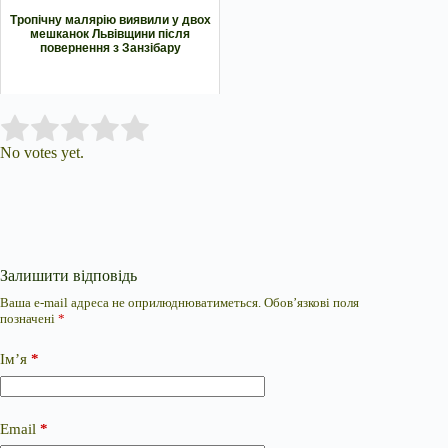
Тропічну малярію виявили у двох
мешканок Львівщини після
повернення з Занзібару
Submit Rating
Rate this item:
No votes yet.
Залишити відповідь
Ваша e-mail адреса не оприлюднюватиметься.
Обов’язкові поля
позначені
*
Ім’я
*
Email
*