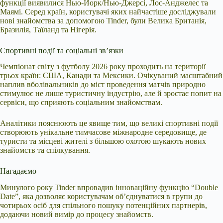
функції виявилися Нью-Йорк/Нью-Джерсі, Лос-Анджелес та
Маямі. Серед країн, користувачі яких найчастіше досліджували
нові знайомства за допомогою Tinder, були Велика Британія,
Бразилія, Таїланд та Нігерія.
Спортивні події та соціальні зв’язки
Чемпіонат світу з футболу 2026 року проходить на території
трьох країн: США, Канади та Мексики. Очікуваний масштабний
наплив вболівальників до міст проведення матчів природно
стимулює не лише туристичну індустрію, але й зростає попит на
сервіси, що сприяють соціальним знайомствам.
Аналітики пояснюють це явище тим, що великі спортивні події
створюють унікальне тимчасове міжнародне середовище, де
туристи та місцеві жителі з більшою охотою шукають нових
знайомств та спілкування.
Нагадаємо
Минулого року Tinder впровадив інноваційну функцію “Double
Date”, яка дозволяє користувачам об’єднуватися в групи до
чотирьох осіб для спільного пошуку потенційних партнерів,
додаючи новий вимір до процесу знайомств.