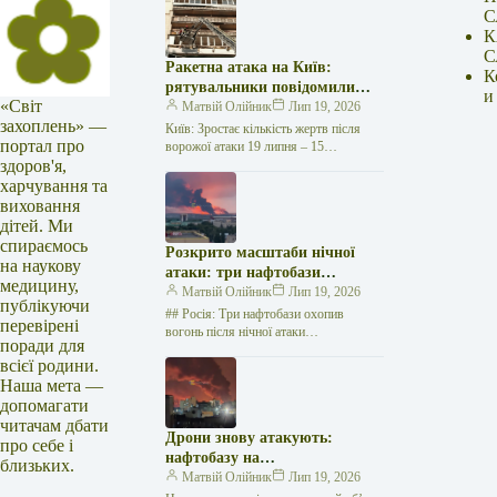
С
К
С
Ракетна атака на Київ:
К
рятувальники повідомили
и
«Світ
про 15 поранених
Матвій Олійник
Лип 19, 2026
захоплень» —
Київ: Зростає кількість жертв після
портал про
ворожої атаки 19 липня – 15
здоров'я,
поранених Унаслідок нещодавньої
російської агресії, що сталася у
харчування та
столиці…
виховання
дітей. Ми
спираємось
Розкрито масштаби нічної
на наукову
атаки: три нафтобази
медицину,
палають у Ставрополі –
Матвій Олійник
Лип 19, 2026
публікуючи
OSINT-аналіз
## Росія: Три нафтобази охопив
перевірені
вогонь після нічної атаки
поради для
безпілотників на Related
всієї родини.
posts:Щеплення від грипу: де можна
Наша мета —
безкоштовно щепитись у…
допомагати
читачам дбати
Дрони знову атакують:
про себе і
нафтобазу на
близьких.
Ставропольщині вражено
Матвій Олійник
Лип 19, 2026