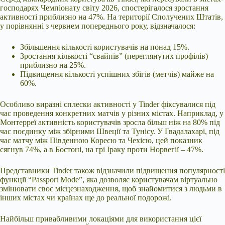
господарях Чемпіонату світу 2026, спостерігалося зростання
активності приблизно на 47%. На території Сполучених Штатів,
у порівнянні з червнем попереднього року, відзначалося:
Збільшення кількості користувачів на понад 15%.
Зростання кількості “свайпів” (переглянутих профілів)
приблизно на 25%.
Підвищення кількості успішних збігів (метчів) майже на
60%.
Особливо виразні сплески активності у Tinder фіксувалися під
час проведення конкретних матчів у різних містах. Наприклад, у
Монтерреї активність користувачів зросла більш ніж на 80% під
час поєдинку між збірними Швеції та Тунісу. У Гвадалахарі, під
час матчу між Південною Кореєю та Чехією, цей показник
сягнув 74%, а в Бостоні, на грі Іраку проти Норвегії – 47%.
Представники Tinder також відзначили підвищення популярності
функції “Passport Mode”, яка дозволяє користувачам віртуально
змінювати своє місцезнаходження, щоб знайомитися з людьми в
інших містах чи країнах ще до реальної подорожі.
Найбільш привабливими локаціями для використання цієї