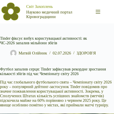
Перейти
Світ Захоплень
до
вмісту
Науково медичний портал
Кіровоградщини
Tinder фіксує вибух користувацької активності: як
ЧС-2026 запалив мільйони збігів
Матвій Олійник
02.07.2026
ЗДОРОВ'Я
Футбол запалив серця: Tinder зафіксував рекордне зростання
кількості збігів під час Чемпіонату світу 2026
Під час глобального футбольного свята – Чемпіонату світу 2026
року – популярний дейтинг-застосунок Tinder повідомив про
значне пожвавлення користувацької активності. Зокрема, у
Сполучених Штатах кількість успішних знайомств (метчів)
підскочила майже на 60% порівняно з червнем 2025 року. Це
явище особливо помітно у містах, які приймали матчі турніру.