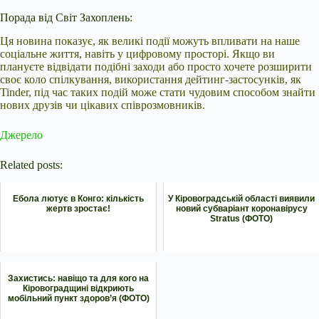
Порада від Світ Захоплень:
Ця новина показує, як великі події можуть впливати на наше
соціальне життя, навіть у цифровому просторі. Якщо ви
плануєте відвідати подібні заходи або просто хочете розширити
своє коло спілкування, використання дейтинг-застосунків, як
Tinder, під час таких подій може стати чудовим способом знайти
нових друзів чи цікавих співрозмовників.
Джерело
Related posts:
Ебола лютує в Конго: кількість
У Кіровоградській області виявили
жертв зростає!
новий субваріант коронавірусу
Stratus (ФОТО)
Захистись: навіщо та для кого на
Кіровоградщині відкриють
мобільний пункт здоров’я (ФОТО)