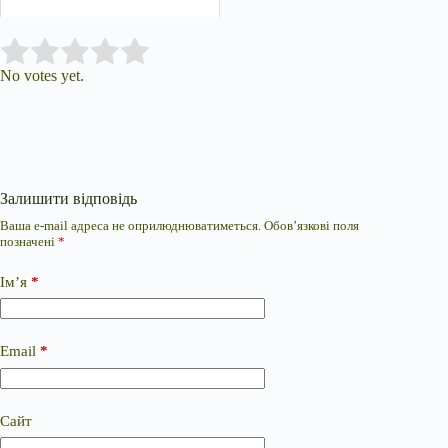
Submit Rating
Rate this item:
No votes yet.
Залишити відповідь
Ваша e-mail адреса не оприлюднюватиметься.
Обов’язкові поля
позначені
*
Ім’я
*
Email
*
Сайт