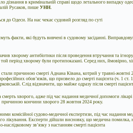
ло дізнання в кримінальній справі щодо летального випадку одес
талій Русаков, пише
УНН
.
ся до Одеси. На нас чекає судовий розгляд по суті
ть факти, які будуть вивчені в судовому засіданні. Виправдовую
начив хворому антибіотики після проведення втручання та ігнору
в той період хворому були протипоказані. Серед них, ймовірно, 
 і стали причиною смерті Аднана Ківана, котрий у травні-жовтні 
офесійних обов’язків, що призвело до смерті пацієнта (ч. 1 ст. 
ковській. Слід відзначити, що майже одразу після смерті пацієн
а смерть хворого, адже під час надання медичної допомоги лікар
ав причиною кончини хворого 28 жовтня 2024 року.
аними комісійної судово-медичної експертизи, під час надання м
ого лікування. Експерти дійшли висновку, що медична помилка, 
-наслідковому зв’язку з настанням смерті пацієнта