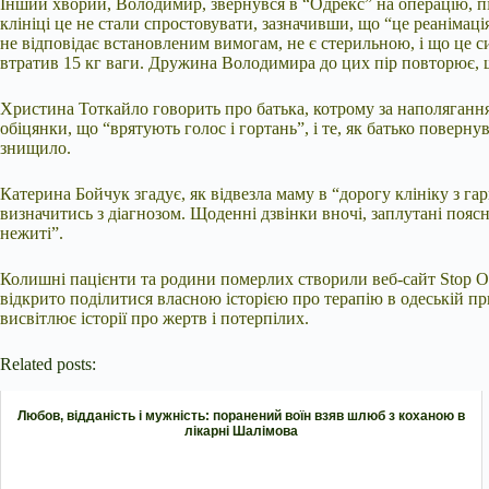
Інший хворий, Володимир, звернувся в “Одрекс” на операцію, під 
клініці це не стали спростовувати, зазначивши, що “це реанімаці
не відповідає встановленим вимогам, не є стерильною, і що це 
втратив 15 кг ваги. Дружина Володимира до цих пір повторює, щ
Христина Тоткайло говорить про батька, котрому за наполягання
обіцянки, що “врятують голос і гортань”, і те, як батько повер
знищило.
Катерина Бойчук згадує, як відвезла маму в “дорогу клініку з гар
визначитись з діагнозом. Щоденні дзвінки вночі, заплутані поясне
нежиті”.
Колишні пацієнти та родини померлих створили веб-сайт Stop Od
відкрито поділитися власною історією про терапію в одеській пр
висвітлює історії про жертв і потерпілих.
Related posts:
Любов, відданість і мужність: поранений воїн взяв шлюб з коханою в
лікарні Шалімова