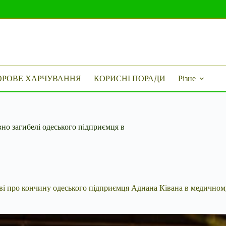
ОРОВЕ ХАРЧУВАННЯ
КОРИСНІ ПОРАДИ
Різне
но загибелі одеського підприємця в
аві про кончину одеського підприємця Аднана Ківана в медичном