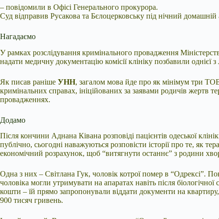
– повідомили в Офісі Генерального прокурора.
Суд відправив Русакова та Бєлоцерковську під нічний домашній 
Нагадаємо
У рамках розслідування кримінального провадження Міністерство
надати медичну документацію комісії клініку позбавили однієї з 
Як писав раніше
УНН
, загалом мова йде про як мінімум три ТО
кримінальних справах, ініційованих за заявами родичів жертв те
провадженнях.
Додамо
Після кончини Аднана Ківана розповіді пацієнтів одеської клін
публічно, сьогодні наважуються розповісти історії про те, як т
економічний розрахунок, щоб “витягнути останнє” з родини хво
Одна з них – Світлана Гук, чоловік котрої помер в “Одрексі”. По
чоловіка могли утримувати на апаратах навіть після біологічної
кошти – їй прямо запропонували віддати документи на квартиру, 
900 тисяч гривень.