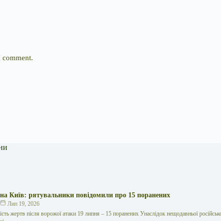
 I comment.
ни
 на Київ: рятувальники повідомили про 15 поранених
к
Лип 19, 2026
кість жертв після ворожої атаки 19 липня – 15 поранених Унаслідок нещодавньої російської