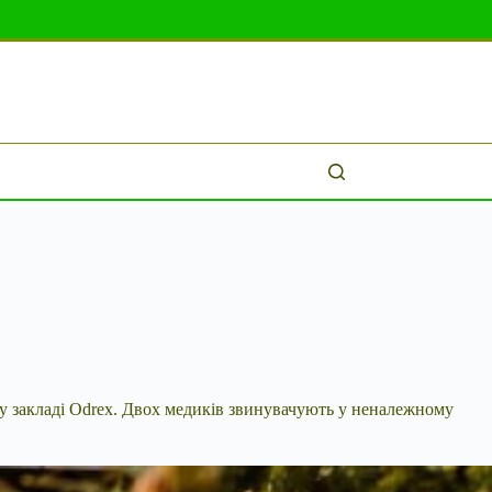
у закладі Odrex. Двох медиків звинувачують у
неналежному