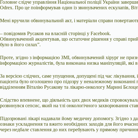
Головне слідче управління Національної поліції України заверши
Odrex. Про це поінформував один із звинувачених ескулапів, Ві
Мені вручили обвинувальний акт, і матеріали справи повертають
– повідомив Русаков на власній сторінці у Facebook.
Обвинувачений акцентував, що остаточне рішення у справі прийму
було в його силах”.
Проте, згідно з інформацією ЗМІ, обвинувачений хірург не приз
інформацією журналістів, була виконана низка маніпуляцій, які 
За версією слідчих, саме упущення, допущені під час лікування,
пацієнта було оголошено про підозру у неналежному виконанні пр
відділенням Віталію Русакову та лікарю-онкологу Марині Бєлоцер
Слідство впевнене, що діяльність цих двох медиків спровокувал
розвинувся сепсис, який на тлі онкологічного захворювання ст
Підозрювані лікарі надавали йому медичну допомогу. Згідно з д
ознаки ускладнення та вжито необхідних заходів для його вчасн
через недбале ставлення до них перебувають у прямому причинно