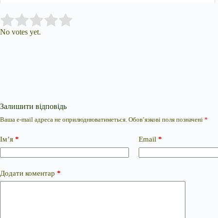
Submit Rating
Rate this item:
No votes yet.
Залишити відповідь
Ваша e-mail адреса не оприлюднюватиметься.
Обов’язкові поля позначені
*
Ім’я
*
Email
*
Додати коментар
*