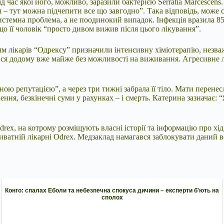
час якої його, можливо, заразили бактерією Serratia Marcescens.
я – тут можна підчепити все що завгодно”. Така відповідь, може 
системна проблема, а не поодинокий випадок. Інфекція вразила 
о її чоловік “просто дивом вижив після цього лікування”.
м лікарів “Одрексу” призначили інтенсивну хіміотерапію, незваж
нувся додому вже майже без можливості на виживання. Агресивне л
ною репутацією”, а через три тижні забрала її тіло. Мати перенесл
ння, безкінечні суми у рахунках – і смерть. Катерина зазначає: “Я
rex, на котрому розміщують власні історії та інформацію про х
иватній лікарні Odrex. Медзаклад намагався заблокувати даний ве
Конго: спалах Еболи та небезпечна спокуса дичини – експерти б'ють на
сполох