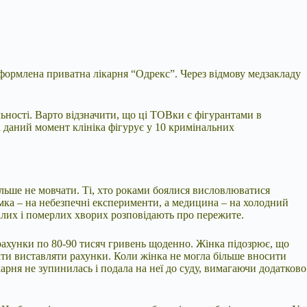
оформлена приватна лікарня “Одрекс”. Через відмову медзакладу
льності. Варто відзначити, що ці ТОВки є фігурантами в
а даний момент клініка фігурує у 10 кримінальних
ільше не мовчати. Ті, хто роками боялися висловлюватися
римка – на небезпечні експерименти, а медицина – на холодний
далих і померлих хворих розповідають про пережите.
ла рахунки по 80-90 тисяч гривень щоденно. Жінка підозрює, що
вати виставляти рахунки. Коли жінка не могла більше вносити
арня не зупинилась і подала на неї до суду, вимагаючи додатково