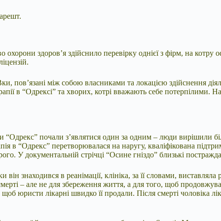
арешт.
 охорони здоровʼя здійснило перевірку однієї з фірм, на котру 
ліцензій.
Вки, пов’язані між собою власниками та локацією здійснення дія
рапії в “Одрексі” та хворих, котрі вважають себе потерпілими. Н
іки “Одрекс” почали з’являтися один за одним – люди вирішили б
ерапія в “Одрекс” перетворювалася на наругу, кваліфікована підт
рого. У документальній стрічці “Осине гніздо” близькі постраж
ки він знаходився в реанімації, клініка, за її словами, виставля
 смерті – але не для збереження життя, а для того, щоб продовжу
щоб юристи лікарні швидко її продали. Після смерті чоловіка лік