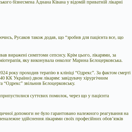
ького бізнесмена Аднана Ківана у відомій приватній лікарні
чись, Русаков також додав, що “зробив для пацієнта все, що
вав виражені симптоми сепсису. Крім цього, лікарями, за
хіміотерапія, яку виконувала онколог Марина Бєлоцерковська.
2024 року проходив терапію в клініці “Одрекс”. За фактом смерті
140 КК України) двом лікарям: завідувачу хірургічним
та “Одрекс” звільнив Бєлоцерковську.
і припустилися суттєвих помилок, через що у пацієнта
едичної допомоги не було гарантовано належного реагування на
неналежне здійснення лікарями своїх професійних обов’язків