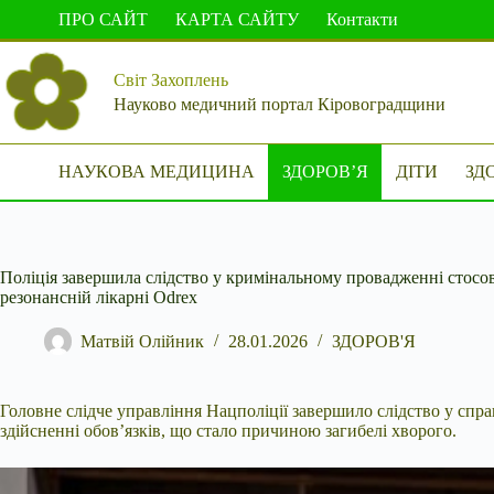
Перейти
ПРО САЙТ
КАРТА САЙТУ
Контакти
до
вмісту
Світ Захоплень
Науково медичний портал Кіровоградщини
НАУКОВА МЕДИЦИНА
ЗДОРОВ’Я
ДІТИ
ЗД
Поліція завершила слідство у кримінальному провадженні стосов
резонансній лікарні Odrex
Матвій Олійник
28.01.2026
ЗДОРОВ'Я
Головне слідче управління Нацполіції завершило слідство у спр
здійсненні обов’язків, що стало причиною загибелі хворого.