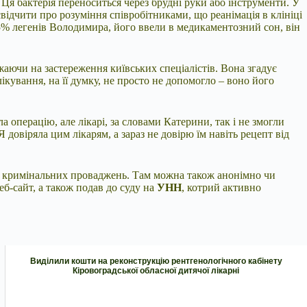
 Ця бактерія переноситься через брудні руки або інструменти. У
свідчити про розуміння співробітниками, що реанімація в клініці
85% легенів Володимира, його ввели в медикаментозний сон, він
аючи на застереження київських спеціалістів. Вона згадує
ікування, на її думку, не просто не допомогло – воно його
а операцію, але лікарі, за словами Катерини, так і не змогли
 довіряла цим лікарям, а зараз не довірю їм навіть рецепт від
ід кримінальних проваджень. Там можна також анонімно чи
б-сайт, а також подав до суду на
УНН
, котрий активно
Виділили кошти на реконструкцію рентгенологічного кабінету
Кіровоградської обласної дитячої лікарні