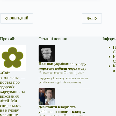
ПОПЕРЕДНІЙ
ДАЛІ
Про сайт
Останні новини
Інформ
П
С
К
С
Польща: україномовну пару
К
жорстоко побили через мову
и
«Світ
Матвій Олійник
Лип 19, 2026
захоплень» —
Інцидент у Плоцьку: чоловік напав на
портал про
українських підлітків за розмову
здоров'я,
рідною мовою У польському місті
Плоцьк розгорівся прикрий випадок:
харчування та
дорослий…
виховання
дітей. Ми
спираємось
Дебютанти влади: хто
на наукову
увійшов до нового складу
медицину,