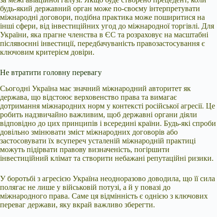
будь-який державний орган може по-своєму інтерпретувати
міжнародні договори, подібна практика може поширитися на
інші сфери, від інвестиційних угод до міжнародної торгівлі. Для
України, яка прагне членства в ЄС та розраховує на масштабні
післявоєнні інвестиції, передбачуваність правозастосування є
ключовим критерієм довіри.
Не втратити головну перевагу
Сьогодні Україна має значний міжнародний авторитет як
держава, що відстоює верховенство права та вимагає
дотримання міжнародних норм у контексті російської агресії. Це
робить надзвичайно важливим, щоб державні органи діяли
відповідно до цих принципів і всередині країни. Будь-які спроби
довільно змінювати зміст міжнародних договорів або
застосовувати їх всупереч усталеній міжнародній практиці
можуть підірвати правову визначеність, погіршити
інвестиційний клімат та створити небажані репутаційні ризики.
У боротьбі з агресією Україна неодноразово доводила, що її сила
полягає не лише у військовій потузі, а й у повазі до
міжнародного права. Саме ця відмінність є однією з ключових
переваг держави, яку вкрай важливо зберегти.