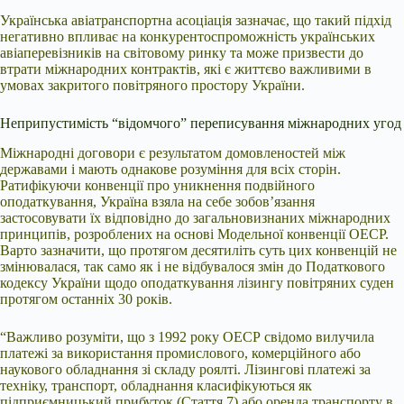
Українська авіатранспортна асоціація зазначає, що такий підхід
негативно впливає на конкурентоспроможність українських
авіаперевізників на світовому ринку та може призвести до
втрати міжнародних контрактів, які є життєво важливими в
умовах закритого повітряного простору України.
Неприпустимість “відомчого” переписування міжнародних угод
Міжнародні договори є результатом домовленостей між
державами і мають однакове розуміння для всіх сторін.
Ратифікуючи конвенції про уникнення подвійного
оподаткування, Україна взяла на себе зобов’язання
застосовувати їх відповідно до загальновизнаних міжнародних
принципів, розроблених на основі Модельної конвенції ОЕСР.
Варто зазначити, що протягом десятиліть суть цих конвенцій не
змінювалася, так само як і не відбувалося змін до Податкового
кодексу України щодо оподаткування лізингу повітряних суден
протягом останніх 30 років.
“Важливо розуміти, що з 1992 року ОЕСР свідомо вилучила
платежі за використання промислового, комерційного або
наукового обладнання зі складу роялті. Лізингові платежі за
техніку, транспорт, обладнання класифікуються як
підприємницький прибуток (Стаття 7) або оренда транспорту в