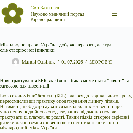
Перейти
Світ Захоплень
до
вмісту
Науково медичний портал
Кіровоградщини
Міжнародне право: Україна здобуває переваги, але гра
слів створює нові виклики
Матвій Олійник
01.07.2026
ЗДОРОВ'Я
Нове трактування БЕБ: як лізинг літаків може стати “роялті” та
загрозою для інвестицій
Бюро економічної безпеки (БЕБ) вдалося до радикального кроку,
переосмисливши
практику оподаткування лізингу літаків.
Натомість, щоб дотримуватися міжнародних конвенцій про
уникнення подвійного оподаткування, відомство почало
трактувати ці платежі як роялті. Такий підхід створює серйозні
ризики для іноземних інвесторів та негативно впливає на
міжнародний імідж України.