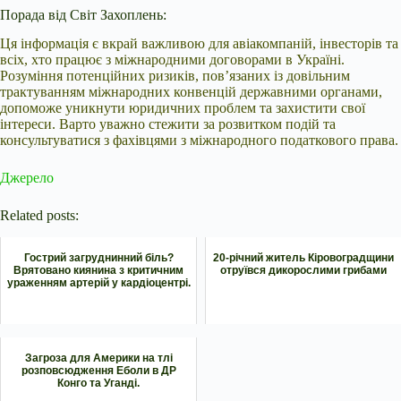
Порада від Світ Захоплень:
Ця інформація є вкрай важливою для авіакомпаній, інвесторів та
всіх, хто працює з міжнародними договорами в Україні.
Розуміння потенційних ризиків, пов’язаних із довільним
трактуванням міжнародних конвенцій державними органами,
допоможе уникнути юридичних проблем та захистити свої
інтереси. Варто уважно стежити за розвитком подій та
консультуватися з фахівцями з міжнародного податкового права.
Джерело
Related posts:
Гострий загруднинний біль?
20-річний житель Кіровоградщини
Врятовано киянина з критичним
отруївся дикорослими грибами
ураженням артерій у кардіоцентрі.
Загроза для Америки на тлі
розповсюдження Еболи в ДР
Конго та Уганді.