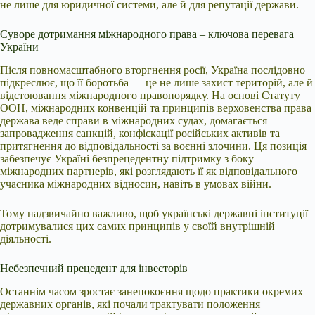
не лише для юридичної системи, але й для репутації держави.
Суворе дотримання міжнародного права – ключова перевага
України
Після повномасштабного вторгнення росії, Україна послідовно
підкреслює, що її боротьба — це не лише захист територій, але й
відстоювання міжнародного правопорядку. На основі Статуту
ООН, міжнародних конвенцій та принципів верховенства права
держава веде справи в міжнародних судах, домагається
запровадження санкцій, конфіскації російських активів та
притягнення до відповідальності за воєнні злочини. Ця позиція
забезпечує Україні безпрецедентну підтримку з боку
міжнародних партнерів, які розглядають її як відповідального
учасника міжнародних відносин, навіть в умовах війни.
Тому надзвичайно важливо, щоб українські державні інституції
дотримувалися цих самих принципів у своїй внутрішній
діяльності.
Небезпечний прецедент для інвесторів
Останнім часом зростає занепокоєння щодо практики окремих
державних органів, які почали трактувати положення