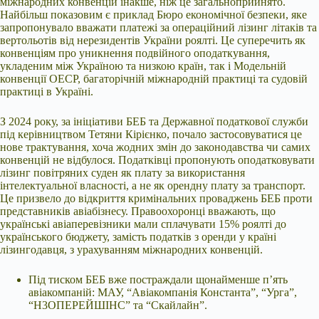
міжнародних конвенцій інакше, ніж це загальноприйнято.
Найбільш показовим є приклад Бюро економічної безпеки, яке
запропонувало вважати платежі за операційний лізинг літаків та
вертольотів від нерезидентів України роялті. Це суперечить як
конвенціям про уникнення подвійного оподаткування,
укладеним між Україною та низкою країн, так і Модельній
конвенції ОЕСР, багаторічній міжнародній практиці та судовій
практиці в Україні.
З 2024 року, за ініціативи БЕБ та Державної податкової служби
під керівництвом Тетяни Кірієнко, почало застосовуватися це
нове трактування, хоча жодних змін до законодавства чи самих
конвенцій не відбулося. Податківці пропонують оподатковувати
лізинг повітряних суден як плату за використання
інтелектуальної власності, а не як орендну плату за транспорт.
Це призвело до відкриття кримінальних проваджень БЕБ проти
представників авіабізнесу. Правоохоронці вважають, що
українські авіаперевізники мали сплачувати 15% роялті до
українського бюджету, замість податків з оренди у країні
лізингодавця, з урахуванням міжнародних конвенцій.
Під тиском БЕБ вже постраждали щонайменше п’ять
авіакомпаній: МАУ, “Авіакомпанія Константа”, “Урга”,
“Н3ОПЕРЕЙШІНС” та “Скайлайн”.