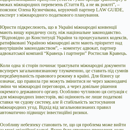
межах міжнародних перевезень (Стаття 8), а не як роялті”, –
пояснює Олена Кузнечікова, керуючий партнер LAW GUIDE,
експерт з міжнародного податкового планування.
Юристи підкреслюють, що в Україні міжнародні конвенції
мають вищу юридичну силу, ніж національне законодавство.
“Відповідно до Конституції України та процесуальних кодексів,
ратифіковані Україною міжнародні акти мають пріоритет над
внутрішнім законодавством”, – коментує адвокат, партнер
адвокатської компанії “Кравець і партнери” Ростислав Кравець.
Коли одна зі сторін починає трактувати міжнародні документи
всупереч загальновизнаному тлумаченню, це ставить під сумнів
передбачуваність правового режиму в країні. Для бізнесу це
означає, що правила гри можуть змінитися не через законодавчі
зміни чи міжнародні переговори, а через довільне рішення
окремого державного органу. Особливо чутливою ця ситуація є
для міжнародних інвесторів, які оцінюють не лише податкові
ставки чи судову систему, але й стабільність застосування
міжнародних угод. Відхід від загальновизнаних правил
автоматично підвищує інвестиційні ризики.
Особливу небезпеку становить те, що ця проблема може вийти
за межі авіаційної галузі. Якщо буде створено прецедент, коли