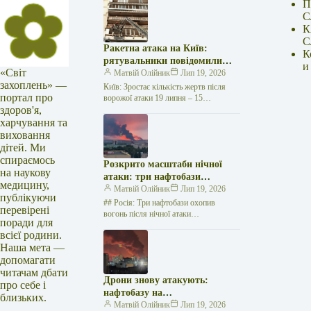
П
С
К
С
Ракетна атака на Київ:
К
рятувальники повідомили
и
«Світ
про 15 поранених
Матвій Олійник
Лип 19, 2026
захоплень» —
Київ: Зростає кількість жертв після
портал про
ворожої атаки 19 липня – 15
здоров'я,
поранених Унаслідок нещодавньої
російської агресії, що сталася у
харчування та
столиці…
виховання
дітей. Ми
спираємось
Розкрито масштаби нічної
на наукову
атаки: три нафтобази
медицину,
палають у Ставрополі –
Матвій Олійник
Лип 19, 2026
публікуючи
OSINT-аналіз
## Росія: Три нафтобази охопив
перевірені
вогонь після нічної атаки
поради для
безпілотників на Related posts:Принц
всієї родини.
Гаррі отримав дозвіл мешкати у
Наша мета —
королівській резиденції…
допомагати
читачам дбати
Дрони знову атакують:
про себе і
нафтобазу на
близьких.
Ставропольщині вражено
Матвій Олійник
Лип 19, 2026