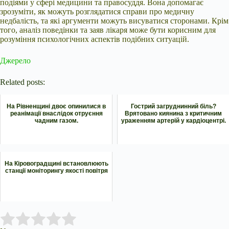
подіями у сфері медицини та правосуддя. Вона допомагає
зрозуміти, як можуть розглядатися справи про медичну
недбалість, та які аргументи можуть висуватися сторонами. Крім
того, аналіз поведінки та заяв лікаря може бути корисним для
розуміння психологічних аспектів подібних ситуацій.
Джерело
Related posts:
На Рівненщині двоє опинилися в
Гострий загруднинний біль?
реанімації внаслідок отруєння
Врятовано киянина з критичним
чадним газом.
ураженням артерій у кардіоцентрі.
На Кіровоградщині встановлюють
станції моніторингу якості повітря
Submit Rating
Rate this item: