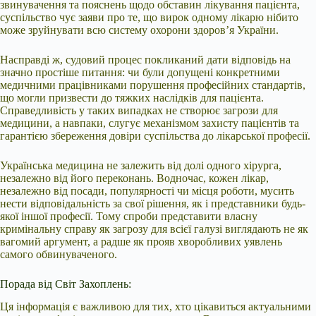
звинувачення та пояснень щодо обставин лікування пацієнта,
суспільство чує заяви про те, що вирок одному лікарю нібито
може зруйнувати всю систему охорони здоров’я України.
Насправді ж, судовий процес покликаний дати відповідь на
значно простіше питання: чи були допущені конкретними
медичними працівниками порушення професійних стандартів,
що могли призвести до тяжких наслідків для пацієнта.
Справедливість у таких випадках не створює загрози для
медицини, а навпаки, слугує механізмом захисту пацієнтів та
гарантією збереження довіри суспільства до лікарської професії.
Українська медицина не залежить від долі одного хірурга,
незалежно від його переконань. Водночас, кожен лікар,
незалежно від посади, популярності чи місця роботи, мусить
нести відповідальність за свої рішення, як і представники будь-
якої іншої професії. Тому спроби представити власну
кримінальну справу як загрозу для всієї галузі виглядають не як
вагомий аргумент, а радше як прояв хворобливих уявлень
самого обвинуваченого.
Порада від Світ Захоплень:
Ця інформація є важливою для тих, хто цікавиться актуальними