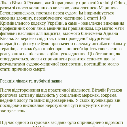
Лікар Віталій Русаков, який працював у приватній клініці Odrex,
разом зі своєю колишньою колегою, онкологинею Мариною
Бєлоцерковською, постали перед судом. Їм інкримінується
скоєння злочину, передбаченого частиною 1 статті 140
Кримінального кодексу України, а саме – неналежне виконання
професійних обов’язків медичним працівником, що могло мати
фатальні наслідки для пацієнта, відомого бізнесмена Аднана
Ківана. За версією слідства, після проведеної хірургічної
операції пацієнту не було призначено належну антибактеріальну
терапію, а також було проігноровано необхідність своєчасного
реагування на післяопераційні ускладнення. Ці обставини, як
стверджується, могли спричинити розвиток сепсису, що, за
результатами судово-медичної експертизи, потенційно могло
стати причиною смерті.
Реакція лікаря та публічні заяви
Після відсторонення від практичної діяльності Віталій Русаков
розпочав активну діяльність у соціальних мережах, зокрема,
ведення блогу та запис відеозвернень. У своїх публікаціях він
послідовно висловлює нерозуміння суті висунутих йому
звинувачень.
Під час одного із судових засідань було оприлюднено відомості