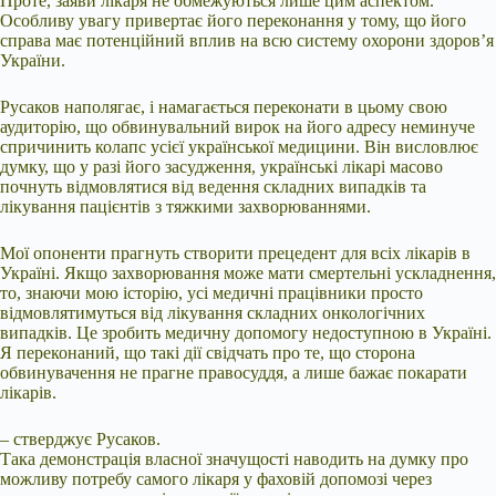
Проте, заяви лікаря не обмежуються лише цим аспектом.
Особливу увагу привертає його переконання у тому, що його
справа має потенційний вплив на всю систему охорони здоров’я
України.
Русаков наполягає, і намагається переконати в цьому свою
аудиторію, що обвинувальний вирок на його адресу неминуче
спричинить колапс усієї української медицини. Він висловлює
думку, що у разі його засудження, українські лікарі масово
почнуть відмовлятися від ведення складних випадків та
лікування пацієнтів з тяжкими захворюваннями.
Мої опоненти прагнуть створити прецедент для всіх лікарів в
Україні. Якщо захворювання може мати смертельні ускладнення,
то, знаючи мою історію, усі медичні працівники просто
відмовлятимуться від лікування складних онкологічних
випадків. Це зробить медичну допомогу недоступною в Україні.
Я переконаний, що такі дії свідчать про те, що сторона
обвинувачення не прагне правосуддя, а лише бажає покарати
лікарів.
– стверджує Русаков.
Така демонстрація власної значущості наводить на думку про
можливу потребу самого лікаря у фаховій допомозі через