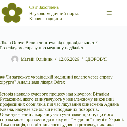
Перейти
Світ Захоплень
до
вмісту
Науково медичний портал
Кіровоградщини
Лікар Odrex: Велич чи втеча від відповідальності?
Розслідуємо справу про медичну недбалість
Матвій Олійник
12.06.2026
ЗДОРОВ'Я
## Чи загрожує українській медицині колапс через справу
хірурга? Аналіз заяв лікаря Odrex
Історія навколо судового процесу над хірургом Віталієм
Русаковим, якого
звинувачують у неналежному виконанні
професійних обов’язків під час лікування бізнесмена Аднана
Ківана, набуває все більш несподіваних поворотів.
Обвинувачений лікар висуває гучні заяви про те, що його
справа може призвести до краху всієї медичної галузі в Україні.
Така позиція, на тлі тривалого судового розгляду, викликає