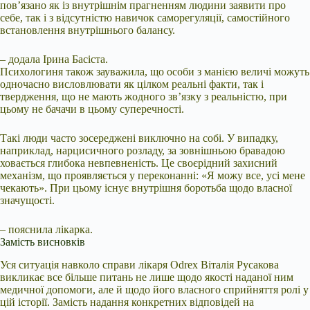
пов’язано як із внутрішнім прагненням людини заявити про
себе, так і з відсутністю навичок саморегуляції, самостійного
встановлення внутрішнього балансу.
– додала Ірина Басіста.
Психологиня також зауважила, що особи з манією величі можуть
одночасно висловлювати як цілком реальні факти, так і
твердження, що не мають жодного зв’язку з реальністю, при
цьому не бачачи в цьому суперечності.
Такі люди часто зосереджені виключно на собі. У випадку,
наприклад, нарцисичного розладу, за зовнішньою бравадою
ховається глибока невпевненість. Це своєрідний захисний
механізм, що проявляється у переконанні: «Я можу все, усі мене
чекають». При цьому існує внутрішня боротьба щодо власної
значущості.
– пояснила лікарка.
Замість висновків
Уся ситуація навколо справи лікаря Odrex Віталія Русакова
викликає все більше питань не лише щодо якості наданої ним
медичної допомоги, але й щодо його власного сприйняття ролі у
цій історії. Замість надання конкретних відповідей на