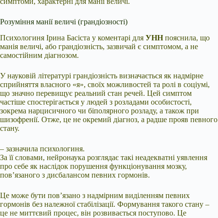
симптоми, характерні для манії величі.
Розуміння манії величі (грандіозності)
Психологиня Ірина Басіста у коментарі для
УНН
пояснила, що
манія величі, або грандіозність, зазвичай є симптомом, а не
самостійним діагнозом.
У науковій літературі грандіозність визначається як надмірне
сприйняття власного «я», своїх можливостей та ролі в соціумі,
що значно перевищує реальний стан речей. Цей симптом
частіше спостерігається у людей з розладами особистості,
зокрема нарцисичного чи біполярного розладу, а також при
шизофренії. Отже, це не окремий діагноз, а радше прояв певного
стану.
– зазначила психологиня.
За її словами, нейронаука розглядає такі неадекватні уявлення
про себе як наслідок порушення функціонування мозку,
пов’язаного з дисбалансом певних гормонів.
Це може бути пов’язано з надмірним виділенням певних
гормонів без належної стабілізації. Формування такого стану –
це не миттєвий процес, він розвивається поступово. Це