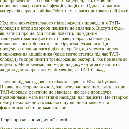
про проведення ТАП-блокади, процедури, яка, ймовірно,
спровокувала розвиток інфекції у пацієнта. Однак, за даними
матеріалів справи, клініка Odrex намагалася приховати цей факт.
Жодного документального підтвердження проведення ТАП-
блокади в історії хвороби пацієнта не виявлено. Відсутні будь-
які записи про це. Ми готові довести, що єдиним
задокументованим фактом є паравертебральна блокада,
виконана анестезіологом, а не хірургом Русаковим. Ця
процедура проводилася в ділянці хребта, що унеможливлює
пошкодження кишківника (як це могло статися під час ТАП-
блокади) та спричинити транслокацію бактерій, яка призвела до
інфекції. Ми доведемо, що медична документація не містить
жодних даних про таку маніпуляцію, як ТАП-блокада.
– заявив під час судового засідання адвокат Віталія Русакова.
Цікаво, що сторона захисту, заперечуючи наявність записів про
ТАП-блокаду, фактично не відкидає, що сама процедура
проводилася і мала негативні наслідки для пацієнта. Це створює
певну невідповідність між його публічними заявами та
фактичними обставинами справи.
Теорія про колапс медичної галузі