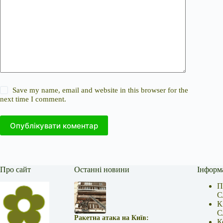
Save my name, email and website in this browser for the
next time I comment.
Опублікувати коментар
Про сайт
Останні новини
Інформ
П
С
К
С
Ракетна атака на Київ:
К