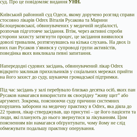
суд. Про це повідомляє видання
УНН.
Київський районний суд Одеси, якому доручено розгляд справи
стосовно лікарів Odrex Віталія Русакова та Марини
Бєлоцерковської, обвинувачених у медичній недбалості,
розпочав підготовче засідання. Втім, через активні спроби
сторони захисту затягнути процес, це засідання виявилося
доволі тривалим, розтягнувшись на кілька слухань. На двох із
них пан Русаков з’явився у супроводі групи активістів,
поведінка яких викликала певні запитання.
Напередодні судових засідань, обвинувачений лікар Odrex
відкрито закликав прихильників у соціальних мережах прийти
на його захист до суду, шукаючи громадської підтримки.
Під час засідань у залі перебувало близько десятка осіб, яких пан
Русаков намагався використати як своєрідну “живу щит” або
аргумент. Зокрема, пояснюючи суду причини системних
порушень заборони на медичну практику в Odrex, яка діяла до
22 травня, лікар стверджував, що присутні – це його пацієнти та
люди, які планують до нього звернутися за лікуванням. Цим
поясненням він намагався обґрунтувати, чому йому не слід
обмежувати подальшу практику оперування.