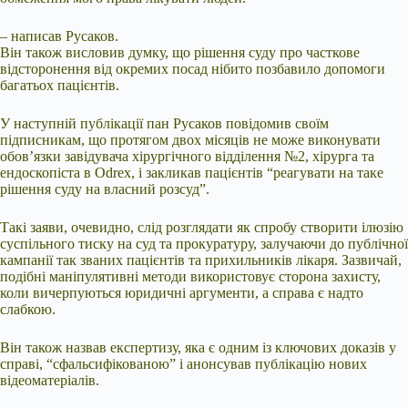
– написав Русаков.
Він також висловив думку, що рішення суду про часткове
відсторонення від окремих посад нібито позбавило допомоги
багатьох пацієнтів.
У наступній публікації пан Русаков повідомив своїм
підписникам, що протягом двох місяців не може виконувати
обов’язки завідувача хірургічного відділення №2, хірурга та
ендоскопіста в Odrex, і закликав пацієнтів “реагувати на таке
рішення суду на власний розсуд”.
Такі заяви, очевидно, слід розглядати як спробу створити ілюзію
суспільного тиску на суд та прокуратуру, залучаючи до публічної
кампанії так званих пацієнтів та прихильників лікаря. Зазвичай,
подібні маніпулятивні методи використовує сторона захисту,
коли вичерпуються юридичні аргументи, а справа є надто
слабкою.
Він також назвав експертизу, яка є одним із ключових доказів у
справі, “сфальсифікованою” і анонсував публікацію нових
відеоматеріалів.