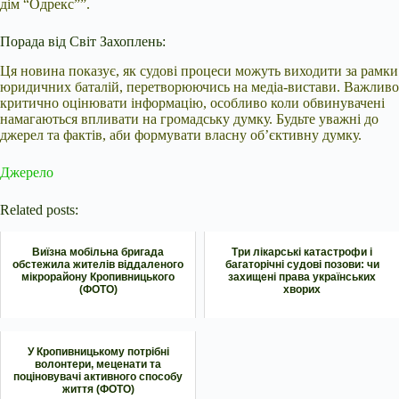
дім “Одрекс””.
Порада від Світ Захоплень:
Ця новина показує, як судові процеси можуть виходити за рамки
юридичних баталій, перетворюючись на медіа-вистави. Важливо
критично оцінювати інформацію, особливо коли обвинувачені
намагаються впливати на громадську думку. Будьте уважні до
джерел та фактів, аби формувати власну об’єктивну думку.
Джерело
Related posts:
Виїзна мобільна бригада
Три лікарські катастрофи і
обстежила жителів віддаленого
багаторічні судові позови: чи
мікрорайону Кропивницького
захищені права українських
(ФОТО)
хворих
У Кропивницькому потрібні
волонтери, меценати та
поціновувачі активного способу
життя (ФОТО)