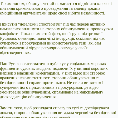
Таким чином, обвинувачений намагається підмінити ключові
питання кримінального провадження та аналізу доказів
емоційними аргументами щодо своєї нібито незамінності.
Присутні “незалежні спостерігачі” під час перерв активно
намагалися вплинути на сторону обвинувачення, провокуючи
конфлікти. Показовим є той факт, що “група підтримки”
Русакова, очевидно, мала чіткі інструкції, оскільки під час
суперечок з прокурорами використовувала тези, які сам
обвинувачений хірург регулярно озвучує у своїх
відеозверненнях.
Пан Русаков систематично публікує у соціальних мережах
фрагменти судових засідань, подаючи їх у вигляді коротких
нарізок з власними коментарями. У цих відео він створює
враження некомпетентності сторони обвинувачення та
безпідставності справи проти нього. Не стали винятком і
суперечки його прихильників з прокурорами, де відео,
змонтоване обвинуваченим, спрямоване на максимальну
дискредитацію обвинувачення.
Замість того, щоб розглядати справу по суті та досліджувати
докази, сторона обвинувачення вигадала чергові та безпідставні
обмеження мого права лікувати людей.