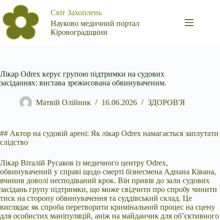
Перейти
Світ Захоплень
до
вмісту
Науково медичний портал
Кіровоградщини
Лікар Odrex керує групою підтримки на судових
засіданнях: вистава зрежисована обвинуваченим.
Матвій Олійник
16.06.2026
ЗДОРОВ'Я
## Актор на судовій арені: Як лікар Odrex намагається заплутати
слідство
Лікар Віталій Русаков із медичного центру Odrex,
обвинувачений у справі щодо смерті бізнесмена
Аднана Ківана,
вчинив доволі несподіваний крок. Він привів до зали судових
засідань групу підтримки, що може свідчити про спробу чинити
тиск на сторону обвинувачення та суддівський склад. Це
виглядає як спроба перетворити кримінальний процес на сцену
для особистих маніпуляцій, аніж на майданчик для об’єктивного