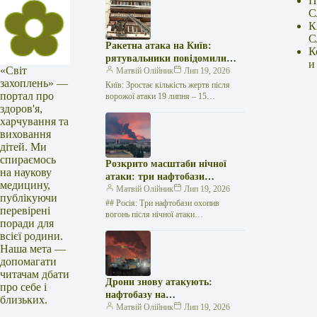
П
С
К
С
Ракетна атака на Київ:
К
рятувальники повідомили
и
«Світ
про 15 поранених
Матвій Олійник
Лип 19, 2026
захоплень» —
Київ: Зростає кількість жертв після
портал про
ворожої атаки 19 липня – 15
здоров'я,
поранених Унаслідок нещодавньої
російської агресії, що сталася у
харчування та
столиці…
виховання
дітей. Ми
спираємось
Розкрито масштаби нічної
на наукову
атаки: три нафтобази
медицину,
палають у Ставрополі –
Матвій Олійник
Лип 19, 2026
публікуючи
OSINT-аналіз
## Росія: Три нафтобази охопив
перевірені
вогонь після нічної атаки
поради для
безпілотників на Related posts:COVID-
всієї родини.
19: де на Кіровоградщині
Наша мета —
зареєстрували нові випадки
захворюванняУкраїнці:…
допомагати
читачам дбати
Дрони знову атакують:
про себе і
нафтобазу на
близьких.
Ставропольщині вражено
Матвій Олійник
Лип 19, 2026