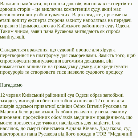
Важливо пам’ятати, що оцінка доказів, висновків експертів та
доводів сторін – це виключна компетенція суду, який має
встановити вину обвинувачених. Варто згадати, що саме на
етапі допиту експерта сторона захисту наполягала на передачі
справи з Приморського до Київського районного суду Одеси.
Таким чином, заяви пана Русакова виглядають як спроба
маніпуляції.
Складається враження, що судовий процес для хірурга
перетворився на платформу для самореклами. Замість того, щоб
спростовувати звинувачення вагомими доказами, він
намагається впливати на громадську думку, дискредитувати
прокурорів та створювати тиск навколо судового процесу.
Нагадаємо
12 червня Київський районний суд Одеси обрав запобіжні
заходи у вигляді особистого зобов’язання до 12 серпня для
лікарів одеської приватної клініки Odrex Віталія Русакова та
Марини Бєлоцерковської. Їх обвинувачують у неналежному
виконанні професійних обов’язків медичним працівником, що
могло призвести до тяжких насліджень для пацієнта і, як
наслідок, до смерті бізнесмена Аднана Ківана. Додатково, суд
відсторонив пана Русакова від його посади в ТОВ “Медичний