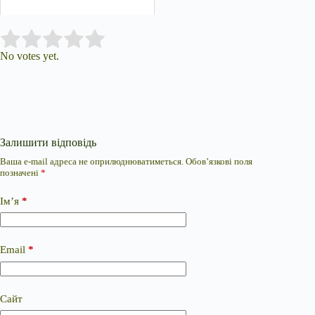
Submit Rating
Rate this item:
No votes yet.
Залишити відповідь
Ваша e-mail адреса не оприлюднюватиметься.
Обов’язкові поля
позначені
*
Ім’я
*
Email
*
Сайт