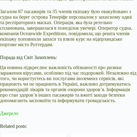
Загалом 87 пасажирів та 35 членів екіпажу було евакуйовано з
судна на берег острова Тенеріфе персоналом у захисному одязі
та респіраторних масках. Операція, яка була ретельно
спланована, завершилася в понеділок увечері. Оператор судна,
компанія Oceanwide Expeditions, повідомила, що решта членів
екіпажу поповнили запаси та взяли курс на нідерландське
портове місто Роттердам.
Порада від Світ Захоплень:
Ця новина підкреслює важливість обізнаності про ризики
зараження вірусами, особливо під час подорожей. Незалежно від
того, чи користуєтесь ви послугами іноземних сервісів, які
працюють чи не працюють в Україні, важливо дотримуватись
рекомендацій лікарів та органів охорони здоров’я. Інформація
про стан здоров’я інших пасажирів та вжиті заходи безпеки
допомагають заспокоїти та інформувати громадськість.
Джерело
Related posts: