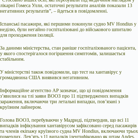
лікарні Гомеса Улли, остаточні результати аналізів показали 13
негативних результатів”, – йдеться в повідомленні.
Іспанські пасажири, які першими покинули судно MV Hondius у
неділю, були негайно госпіталізовані до військового шпиталю
для проходження ізоляції.
За даними міністерства, стан раніше госпіталізованого пацієнта,
у якого спостерігалося погіршення симптомів, залишається
стабільним.
У міністерстві також повідомили, що тест на хантавірус у
громадянина США виявився негативним.
Інформаційне агентство AP зазначає, що ці повідомлення
з’явилися на тлі заяви ВООЗ про 11 підтверджених випадків
зараження, включаючи три летальні випадки, пов’язані з
круїзним лайнером.
Голова ВООЗ, перебуваючи у Мадриді, підтвердив, що всі 11
випадків інфікування хантавірусом зафіксовано серед пасажирів
та членів екіпажу круїзного судна MV Hondius, включаючи трьох
померлих. Дев’ять з 11 випадків ідентифіковано як штам Andes.