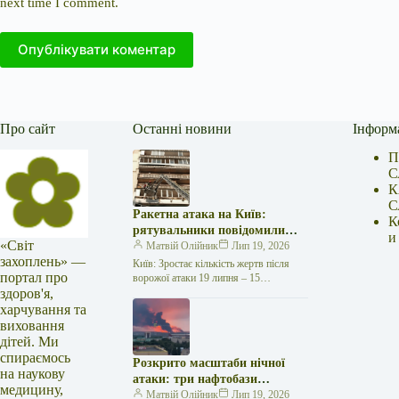
next time I comment.
Опублікувати коментар
Про сайт
Останні новини
Інформ
П
С
К
С
Ракетна атака на Київ:
К
рятувальники повідомили
и
«Світ
про 15 поранених
Матвій Олійник
Лип 19, 2026
захоплень» —
Київ: Зростає кількість жертв після
портал про
ворожої атаки 19 липня – 15
здоров'я,
поранених Унаслідок нещодавньої
російської агресії, що сталася у
харчування та
столиці…
виховання
дітей. Ми
спираємось
Розкрито масштаби нічної
на наукову
атаки: три нафтобази
медицину,
палають у Ставрополі –
Матвій Олійник
Лип 19, 2026