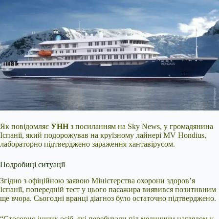
Як повідомляє
УНН
з посиланням на Sky News, у громадянина
Іспанії, який подорожував на круїзному лайнері MV Hondius,
лабораторно підтверджено зараження хантавірусом.
Подробиці ситуації
Згідно з офіційною заявою Міністерства охорони здоров’я
Іспанії, попередній тест у цього пасажира виявився позитивним
ще вчора. Сьогодні вранці діагноз було остаточно підтверджено.
“Стосовно інших осіб, які перебували під медичним наглядом у