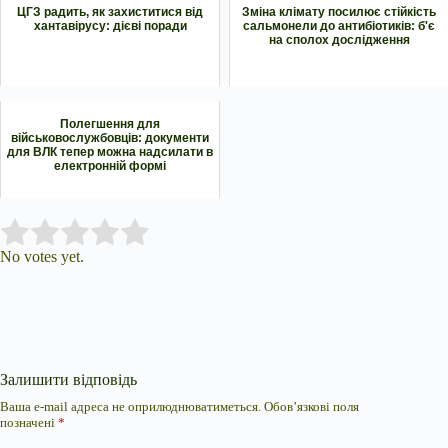
ЦГЗ радить, як захиститися від
Зміна клімату посилює стійкість
хантавірусу: дієві поради
сальмонели до антибіотиків: б'є
на сполох дослідження
Полегшення для
військовослужбовців: документи
для ВЛК тепер можна надсилати в
електронній формі
Submit Rating
Rate this item:
No votes yet.
Залишити відповідь
Ваша e-mail адреса не оприлюднюватиметься.
Обов’язкові поля
позначені
*