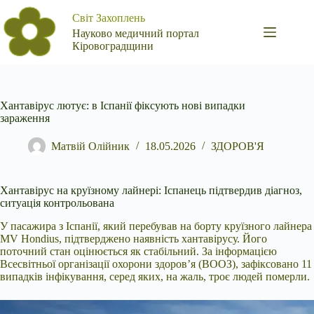
Перейти
Світ Захоплень
до
вмісту
Науково медичний портал
Кіровоградщини
Хантавірус лютує: в Іспанії фіксують нові випадки
зараження
Матвій Олійник
18.05.2026
ЗДОРОВ'Я
Хантавірус на круїзному лайнері: Іспанець підтвердив діагноз,
ситуація контрольована
У пасажира з Іспанії, який перебував на борту круїзного лайнера
MV Hondius,
підтверджено наявність хантавірусу. Його
поточний стан оцінюється як стабільний. За інформацією
Всесвітньої організації охорони здоров’я (ВООЗ), зафіксовано 11
випадків інфікування, серед яких, на жаль, троє людей померли.