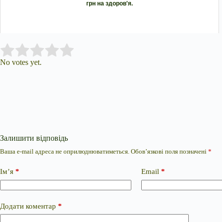
грн на здоров'я.
Submit Rating
Rate this item:
No votes yet.
Залишити відповідь
Ваша e-mail адреса не оприлюднюватиметься.
Обов’язкові поля позначені
*
Ім’я
*
Email
*
Додати коментар
*