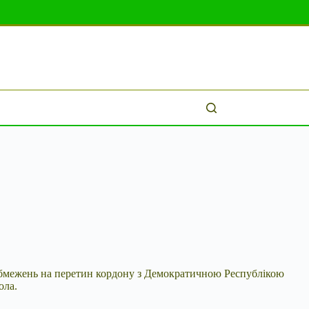
бмежень на перетин кордону з Демократичною Республікою
ола.