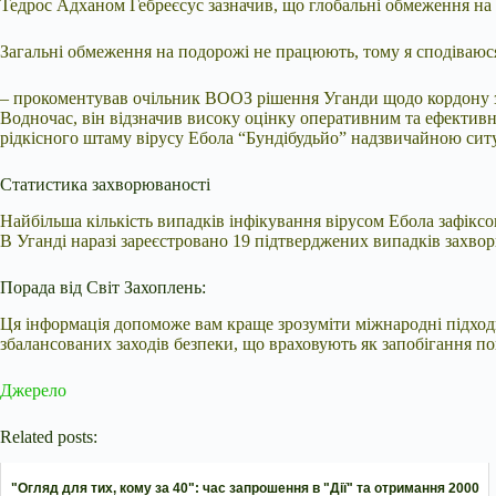
Тедрос Адханом Гебреєсус зазначив, що глобальні обмеження на
Загальні обмеження на подорожі не працюють, тому я сподіваюс
– прокоментував очільник ВООЗ рішення Уганди щодо кордону 
Водночас, він відзначив високу оцінку оперативним та ефективн
рідкісного штаму вірусу Ебола “Бундібудьйо” надзвичайною ситу
Статистика захворюваності
Найбільша кількість випадків інфікування вірусом Ебола зафіксов
В Уганді наразі зареєстровано 19 підтверджених випадків захво
Порада від Світ Захоплень:
Ця інформація допоможе вам краще зрозуміти міжнародні підход
збалансованих заходів безпеки, що враховують як запобігання по
Джерело
Related posts:
"Огляд для тих, кому за 40": час запрошення в "Дії" та отримання 2000