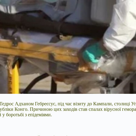
 Тедрос Адханом Гебреєсус, під час візиту до Кампали, столиці У
публіки Конго. Причиною цих заходів став спалах вірусної гемор
у боротьбі з епідеміями.