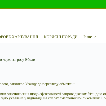
ОРОВЕ ХАРЧУВАННЯ
КОРИСНІ ПОРАДИ
Різне
о через загрозу Еболи
олою, закликає Уганду до перегляду обмежень
ловив
занепокоєння щодо ефективності запроваджених Угандою о
 було ухвалене у відповідь на спалах смертоносної лихоманки Еб