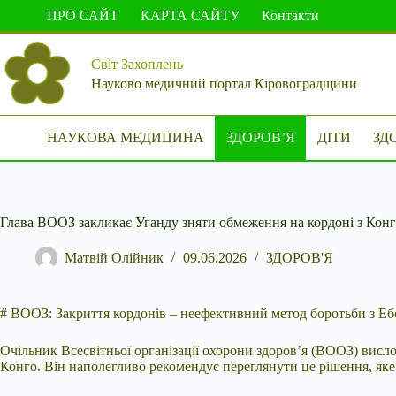
Перейти
ПРО САЙТ
КАРТА САЙТУ
Контакти
до
вмісту
Світ Захоплень
Науково медичний портал Кіровоградщини
НАУКОВА МЕДИЦИНА
ЗДОРОВ’Я
ДІТИ
ЗД
Глава ВООЗ закликає Уганду зняти обмеження на кордоні з Конг
Матвій Олійник
09.06.2026
ЗДОРОВ'Я
# ВООЗ: Закриття кордонів – неефективний метод боротьби з Еб
Очільник Всесвітньої організації охорони здоров’я (ВООЗ) вис
Конго. Він наполегливо рекомендує переглянути це рішення, яке