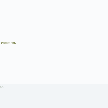
 I comment.
ни