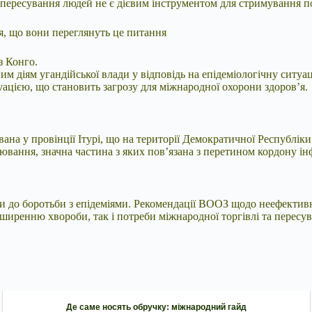
 пересування людей не є дієвим інструментом для стримування 
я, що вони переглянуть це питання
з Конго.
им діям угандійської влади у відповідь на епідеміологічну ситу
ацією, що становить загрозу для міжнародної охорони здоров’я.
ана у провінції Ітурі, що на території Демократичної Республіки 
рювання, значна частина з яких пов’язана з перетином кордону і
и до боротьби з епідеміями. Рекомендації ВООЗ щодо неефективн
ширенню хвороби, так і потреби міжнародної торгівлі та пересув
Де саме носять обручку: міжнародний гайд