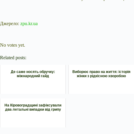
Джерело:
zpu.kr.ua
Submit Rating
Rate this item:
No votes yet.
Related posts:
Де саме носять обручку:
Виборює право на життя: історія
міжнародний гайд
жінки з рідкісною хворобою
На Кіровоградщині зафіксували
два летальні випадки від грипу