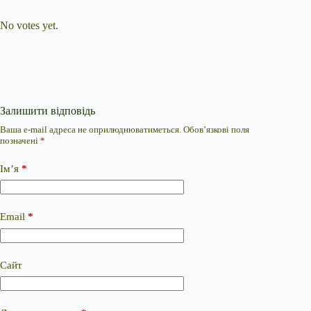
Submit Rating
Rate this item:
No votes yet.
Залишити відповідь
Ваша e-mail адреса не оприлюднюватиметься.
Обов’язкові поля
позначені
*
Ім’я
*
Email
*
Сайт