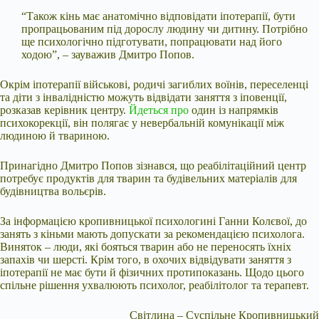
“Також кінь має анатомічно відповідати іпотерапії, бути
пропрацьованим під дорослу людину чи дитину. Потрібно
ще психологічно підготувати, попрацювати над його
ходою”, – зауважив Дмитро Попов.
Окрім іпотерапії військові, родичі загиблих воїнів, переселенці
та діти з інвалідністю можуть відвідати заняття з іповенції,
розказав керівник центру.
Йдеться про
один із напрямків
психокорекції, він полягає у невербальній комунікації між
людиною й твариною.
Принагідно Дмитро Попов зізнався, що реабілітаційний центр
потребує продуктів для тварин та будівельних матеріалів для
будівництва вольєрів.
За інформацією кропивницької психологині Ганни Колєвої, до
занять з кіньми мають допускати за рекомендацією психолога.
Виняток – люди, які бояться тварин або не переносять їхніх
запахів чи шерсті. Крім того, в охочих відвідувати заняття з
іпотерапії не має бути й фізичних протипоказань. Щодо цього
спільне рішення ухвалюють психолог, реабілітолог та терапевт.
Світлина – Суспільне Кропивницький