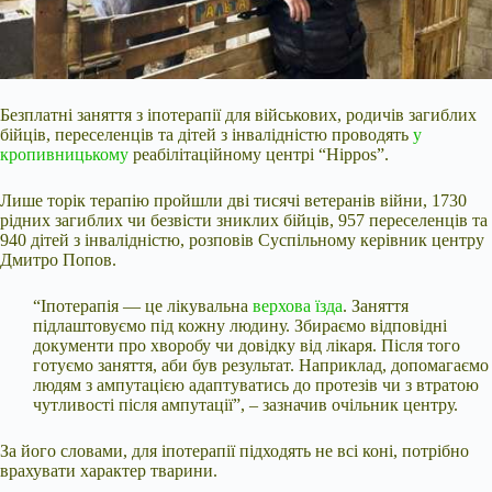
Безплатні заняття з іпотерапії для військових, родичів загиблих
бійців, переселенців та дітей з інвалідністю проводять
у
кропивницькому
реабілітаційному центрі “Hippos”.
Лише торік терапію пройшли дві тисячі ветеранів війни, 1730
рідних загиблих чи безвісти зниклих бійців, 957 переселенців та
940 дітей з інвалідністю, розповів Суспільному керівник центру
Дмитро Попов.
“Іпотерапія — це лікувальна
верхова їзда
. Заняття
підлаштовуємо під кожну людину. Збираємо відповідні
документи про хворобу чи
довідку від лікаря. Після того
готуємо заняття, аби був результат. Наприклад, допомагаємо
людям з ампутацією адаптуватись до протезів чи з втратою
чутливості після ампутації”, – зазначив очільник центру.
За його словами, для іпотерапії підходять не всі коні, потрібно
врахувати характер тварини.