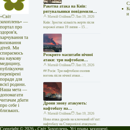
С
Ракетна атака на Київ:
К
рятувальники повідомили
и
«Світ
про 15 поранених
Матвій Олійник
Лип 19, 2026
захоплень» —
Київ: Зростає кількість жертв після
портал про
ворожої атаки 19 липня – 15
здоров'я,
поранених Унаслідок нещодавньої
російської агресії, що сталася у
харчування та
столиці…
виховання
дітей. Ми
спираємось
Розкрито масштаби нічної
на наукову
атаки: три нафтобази
медицину,
палають у Ставрополі –
Матвій Олійник
Лип 19, 2026
публікуючи
OSINT-аналіз
## Росія: Три нафтобази охопив
перевірені
вогонь після нічної атаки
поради для
безпілотників на Related
всієї родини.
posts:Принцеса Уельська показала
Наша мета —
зворушливі сімейні кадри після
складного…
допомагати
читачам дбати
Дрони знову атакують:
про себе і
нафтобазу на
близьких.
Ставропольщині вражено
Матвій Олійник
Лип 19, 2026
втретє за два тижні
Нова атака дронів на ключовий об’єкт:
нафтобазу на Ставропіллі атакували
Copyright © 2026 - Світ Захоплень. Усі права захищені.
втретє за два тижні У російському