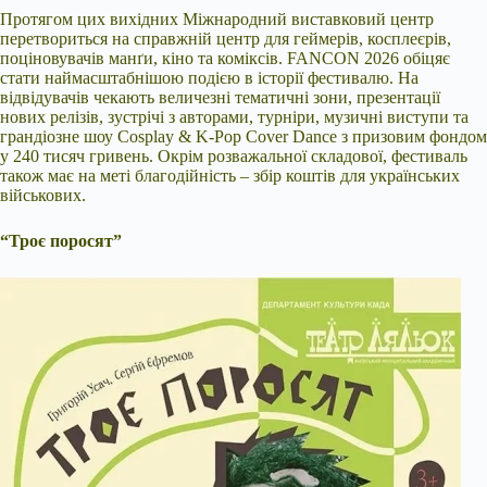
Протягом цих вихідних Міжнародний виставковий центр
перетвориться на справжній центр для геймерів, косплеєрів,
поціновувачів манґи, кіно та коміксів. FANCON 2026 обіцяє
стати наймасштабнішою подією в історії фестивалю. На
відвідувачів чекають величезні тематичні зони, презентації
нових релізів, зустрічі з авторами, турніри, музичні виступи та
грандіозне шоу Cosplay & K-Pop Cover Dance з призовим фондом
у 240 тисяч гривень. Окрім розважальної складової, фестиваль
також має на меті благодійність – збір коштів для українських
військових.
“Троє поросят”