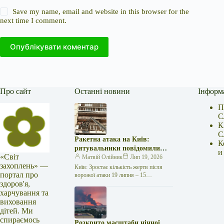
Save my name, email and website in this browser for the
next time I comment.
Опублікувати коментар
Про сайт
Останні новини
Інформ
П
С
К
С
Ракетна атака на Київ:
К
рятувальники повідомили
и
«Світ
про 15 поранених
Матвій Олійник
Лип 19, 2026
захоплень» —
Київ: Зростає кількість жертв після
портал про
ворожої атаки 19 липня – 15
здоров'я,
поранених Унаслідок нещодавньої
російської агресії, що сталася у
харчування та
столиці…
виховання
дітей. Ми
спираємось
Розкрито масштаби нічної