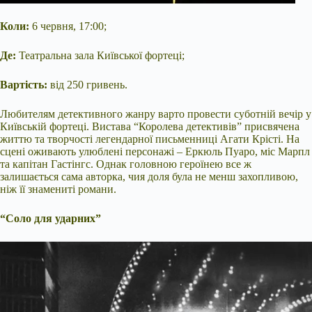
Коли:
6 червня, 17:00;
Де:
Театральна зала Київської фортеці;
Вартість:
від 250 гривень.
Любителям детективного жанру варто провести суботній вечір у
Київській фортеці. Вистава “Королева детективів” присвячена
життю та творчості легендарної письменниці Агати Крісті. На
сцені оживають улюблені персонажі – Еркюль Пуаро, міс Марпл
та капітан Гастінгс. Однак головною героїнею все ж
залишається сама авторка, чия доля була не менш захопливою,
ніж її знамениті романи.
“Соло для ударних”