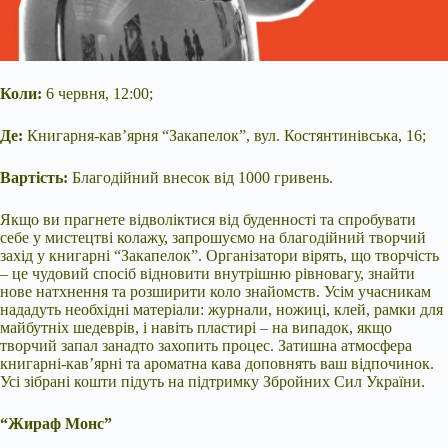
Коли:
6 червня, 12:00;
Де:
Книгарня-кав’ярня “Закапелок”, вул. Костянтинівська, 16;
Вартість:
Благодійний внесок від 1000 гривень.
Якщо ви прагнете відволіктися від буденності та спробувати
себе у мистецтві колажу, запрошуємо на благодійний творчий
захід у книгарні “Закапелок”. Організатори вірять, що творчість
– це чудовий спосіб відновити внутрішню рівновагу, знайти
нове натхнення та розширити коло знайомств. Усім учасникам
нададуть необхідні матеріали: журнали, ножиці, клей, рамки для
майбутніх шедеврів, і навіть пластирі – на випадок, якщо
творчий запал занадто захопить процес. Затишна атмосфера
книгарні-кав’ярні та ароматна кава доповнять ваш відпочинок.
Усі зібрані кошти підуть на підтримку Збройних Сил України.
“Жираф Монс”