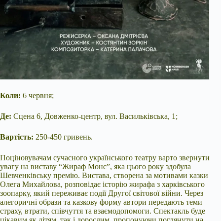
Коли:
6 червня;
Де:
Сцена 6, Довженко-центр, вул. Васильківська, 1;
Вартість:
250-450 гривень.
Поціновувачам сучасного українського театру варто звернути
увагу на виставу “Жираф Монс”, яка цього року здобула
Шевченківську премію. Вистава, створена за мотивами казки
Олега Михайлова, розповідає історію жирафа з харківського
зоопарку, який переживає події Другої світової війни. Через
алегоричні образи та казкову форму автори передають теми
страху, втрати, співчуття та взаємодопомоги. Спектакль буде
цікавим як дітям, так і дорослим, пропонуючи поглянути на