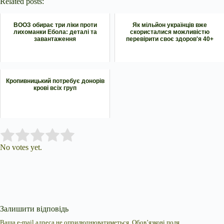
Related posts:
ВООЗ обирає три ліки проти
Як мільйон українців вже
лихоманки Ебола: деталі та
скористалися можливістю
завантаження
перевірити своє здоров'я 40+
Кропивницький потребує донорів
крові всіх груп
Submit Rating
Rate this item:
No votes yet.
Залишити відповідь
Ваша e-mail адреса не оприлюднюватиметься.
Обов’язкові поля