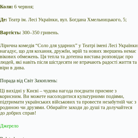
Коли:
6 червня;
Де:
Театр ім. Лесі Українки, вул. Богдана Хмельницького, 5;
Вартість:
300–350 гривень.
Лірична комедія “Соло для ударних” у Театрі імені Лесі Українки
нагадує, що для кохання, дружби, мрій та нових звершень немає
вікових обмежень. Ця тепла та дотепна вистава розповідає про
людей, які навіть після шістдесяти не втрачають радості життя та
віри в дива.
Порада від Світ Захоплень:
Ці вихідні у Києві – чудова нагода поєднати приємне з
корисним. Ви можете насолодитися культурними подіями,
підтримати українських військових та провести незабутній час з
родиною чи друзями. Обирайте заходи до душі та долучайтеся
до добрих справ!
Джерело