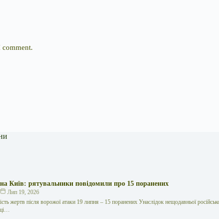
 I comment.
ни
 на Київ: рятувальники повідомили про 15 поранених
к
Лип 19, 2026
кість жертв після ворожої атаки 19 липня – 15 поранених Унаслідок нещодавньої російської
иці…