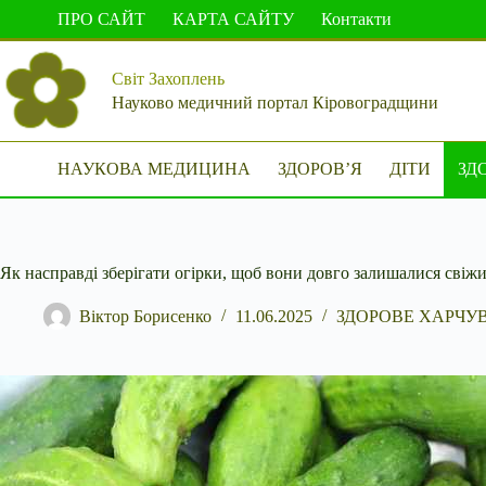
Перейти
ПРО САЙТ
КАРТА САЙТУ
Контакти
до
вмісту
Світ Захоплень
Науково медичний портал Кіровоградщини
НАУКОВА МЕДИЦИНА
ЗДОРОВ’Я
ДІТИ
ЗД
Як насправді зберігати огірки, щоб вони довго залишалися свіж
Віктор Борисенко
11.06.2025
ЗДОРОВЕ ХАРЧУ