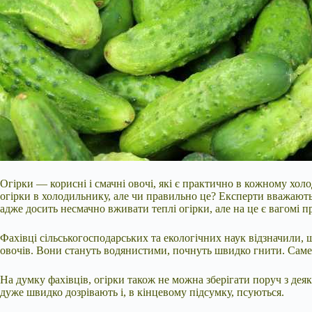
Огірки — корисні і смачні овочі, які є практично в кожному хол
огірки в холодильнику, але чи правильно це? Експерти вважають
адже досить несмачно вживати теплі огірки, але на це є вагомі 
Фахівці сільськогосподарських та
екологічних наук відзначили, 
овочів. Вони стануть водянистими, почнуть швидко гнити. Саме т
На думку фахівців, огірки також не можна зберігати поруч з де
дуже швидко дозрівають і, в кінцевому підсумку, псуються.