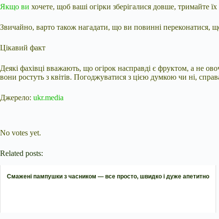
Якщо ви
хочете, щоб ваші огірки зберігалися довше, тримайте їх
Звичайно, варто також нагадати, що ви повинні переконатися, 
Цікавий факт
Деякі фахівці вважають, що огірок насправді є фруктом, а не ово
вони ростуть з квітів. Погоджуватися з цією думкою чи ні, справ
Джерело:
ukr.media
Submit Rating
Rate this item:
No votes yet.
Related posts:
Смажені пампушки з часником — все просто, швидко і дуже апетитно