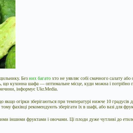
одильнику. Без
них багато
хто не уявляє собі смачного салату або
, що кухонна шафа — оптимальне місце, куди можна і потрібно по
причини, інформує Ukr.Media.
що якщо огірки зберігаються при температурі нижче 10 градусів 
ому фахівці рекомендують зберігати їх в шафі, або вазі для фрук
якими іншими фруктами і овочами. Ці плоди дуже чутливі до етил