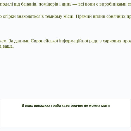
 подалі від бананів, помідорів і динь — всі вони є виробниками е
що огірки знаходяться в темному місці. Прямий вплив сонячних 
чем. За даними Європейської інформаційної ради з харчових проду
а ваша.
В яких випадках гриби категорично не можна мити