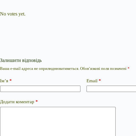
Submit Rating
Rate this item:
No votes yet.
Залишити відповідь
Ваша e-mail адреса не оприлюднюватиметься.
Обов’язкові поля позначені
*
Ім’я
*
Email
*
Додати коментар
*