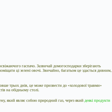
 освіжаючого гаспачо. Зазвичай домогосподарки зберігають
міщати ці зелені овочі. Звичайно, багатьом це здасться дивним,
довше трьох днів, це може призвести до «холодової травми»
тів на обідньому столі.
ену, який являє собою природний газ, через який
деякі продукти