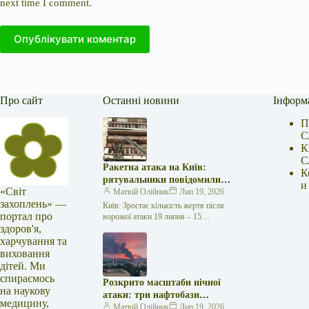
next time I comment.
Опублікувати коментар
Про сайт
Останні новини
Інформ
П
С
К
С
Ракетна атака на Київ:
К
рятувальники повідомили
и
«Світ
про 15 поранених
Матвій Олійник
Лип 19, 2026
захоплень» —
Київ: Зростає кількість жертв після
портал про
ворожої атаки 19 липня – 15
здоров'я,
поранених Унаслідок нещодавньої
російської агресії, що сталася у
харчування та
столиці…
виховання
дітей. Ми
спираємось
Розкрито масштаби нічної
на наукову
атаки: три нафтобази
медицину,
палають у Ставрополі –
Матвій Олійник
Лип 19, 2026