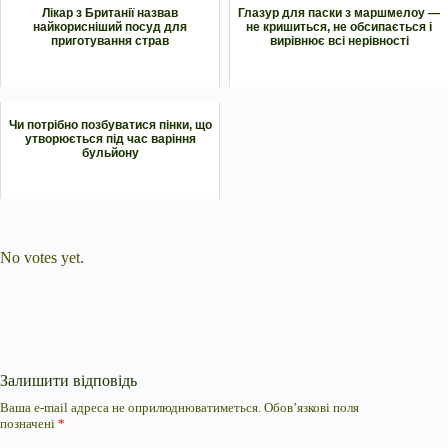
Лікар з Британії назвав
Глазур для паски з маршмелоу —
найкорисніший посуд для
не кришиться, не обсипається і
приготування страв
вирівнює всі нерівності
Чи потрібно позбуватися пінки, що
утворюється під час варіння
бульйону
Submit Rating
Rate this item:
No votes yet.
Залишити відповідь
Ваша e-mail адреса не оприлюднюватиметься.
Обов’язкові поля
позначені
*