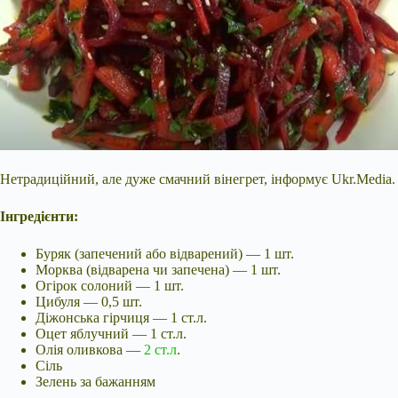
Нетрадиційний, але дуже смачний вінегрет, інформує Ukr.Media.
Інгредієнти:
Буряк (запечений або відварений) — 1 шт.
Морква (відварена чи запечена) — 1 шт.
Огірок солоний — 1 шт.
Цибуля — 0,5 шт.
Діжонська гірчиця — 1 ст.л.
Оцет яблучний — 1 ст.л.
Олія оливкова —
2 ст.л
.
Сіль
Зелень за бажанням