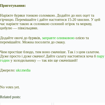
Приготування:
Наріжте буряки тонкою соломкою. Додайте до них оцет та
гірчицю. Перемішайте і дайте настоятися 15-20 хвилин. У цей
час наріжте такою ж соломкою солоний огірок та моркву,
цибулю —
півкільцями.
Додайте овочі до буряків,
заправте оливковою
олією та
перемішайте. Можна посолити до смаку.
Чим простіше блюдо, тим воно смачніше. Так і з цим салатом.
Дуже просто і дуже смачно! Дайте салату настоятися хоча б
пару
годин
у холодильнику — так він ще смачніший!
Джерело:
ukr.media
Submit Rating
Rate this item:
No votes yet.
Related posts: