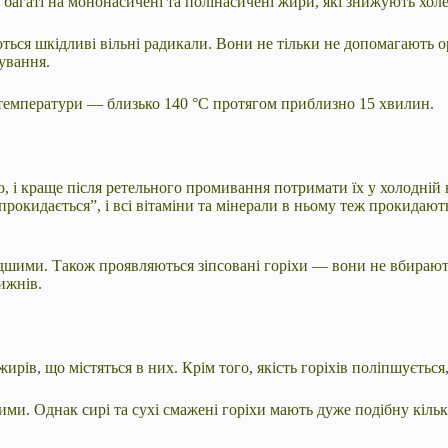
 багаті на мононасичені та полінасичені жири, які знижують хол
ся шкідливі вільні радикали. Вони не тільки не допомагають орг
ування.
 температури — близько 140 °C протягом приблизно 15 хвилин.
і краще після ретельного промивання потримати їх у холодній во
рокидається”, і всі вітаміни та мінерали в ньому теж прокидаютьс
лодшими. Також проявляються зіпсовані горіхи — вони не вбирають
ижнів.
рів, що містяться в них. Крім того, якість горіхів поліпшується,
ими. Однак сирі та сухі смажені горіхи мають дуже подібну кількіс