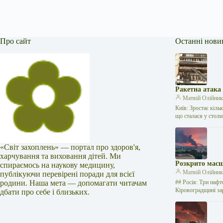
Про сайт
Останні нови
Ракетна атака
Матвій Олійни
Київ: Зростає кіль
що сталася у стол
«Світ захоплень» — портал про здоров'я,
харчування та виховання дітей. Ми
Розкрито масш
спираємось на наукову медицину,
Матвій Олійни
публікуючи перевірені поради для всієї
родини. Наша мета — допомагати читачам
## Росія: Три нафт
Кіровоградщині за
дбати про себе і близьких.