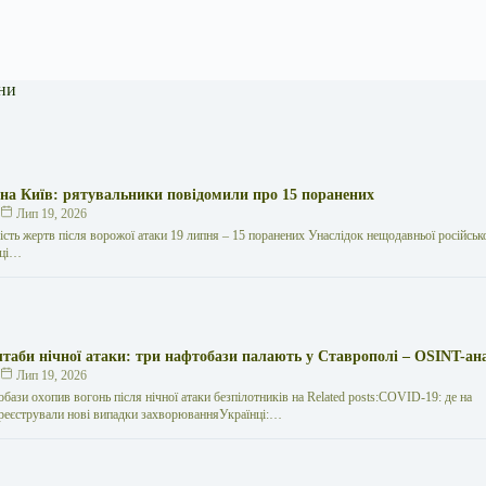
ни
 на Київ: рятувальники повідомили про 15 поранених
к
Лип 19, 2026
кість жертв після ворожої атаки 19 липня – 15 поранених Унаслідок нещодавньої російської
иці…
таби нічної атаки: три нафтобази палають у Ставрополі – OSINT-ан
к
Лип 19, 2026
обази охопив вогонь після нічної атаки безпілотників на Related posts:COVID-19: де на
реєстрували нові випадки захворюванняУкраїнці:…