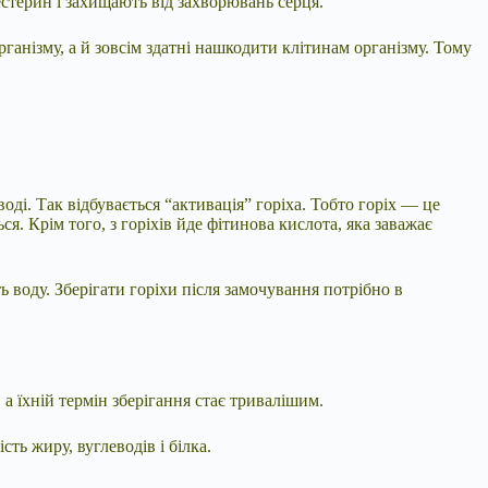
естерин і захищають від захворювань серця.
анізму, а й зовсім здатні нашкодити клітинам організму. Тому
ді. Так відбувається “активація” горіха. Тобто горіх — це
я. Крім того, з горіхів йде фітинова кислота, яка заважає
 воду. Зберігати горіхи після замочування потрібно в
 а їхній термін зберігання стає тривалішим.
ть жиру, вуглеводів і білка.