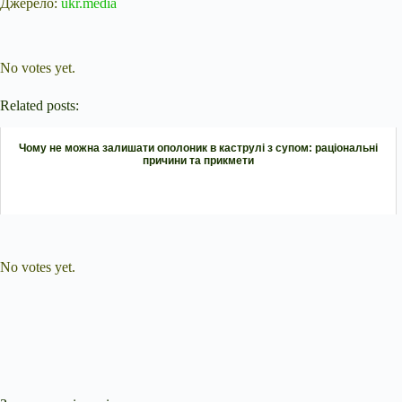
Джерело:
ukr.media
Submit Rating
Rate this item:
No votes yet.
Related posts:
Чому не можна залишати ополоник в каструлі з супом: раціональні
причини та прикмети
Submit Rating
Rate this item:
No votes yet.