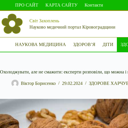
Перейти
ПРО САЙТ
КАРТА САЙТУ
Контакти
до
вмісту
Світ Захоплень
Науково медичний портал Кіровоградщини
НАУКОВА МЕДИЦИНА
ЗДОРОВ’Я
ДІТИ
ЗД
Охолоджувати, але не смажити: експерти розповіли, що можна і
Віктор Борисенко
29.02.2024
ЗДОРОВЕ ХАРЧУ