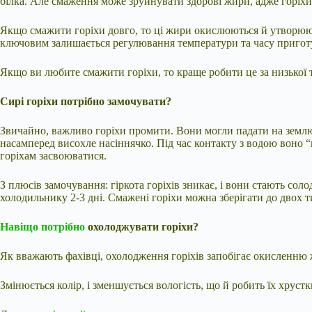
білка. Але смаження може
зруйнувати здорові жири, адже горіхи
Якщо смажити горіхи довго, то ці жири окислюються й утворюють
ключовим залишається регулювання температури та часу пригот
Якщо ви любите смажити горіхи, то краще робити це за низької
Сирі горіхи потрібно замочувати?
Звичайно, важливо горіхи промити. Вони могли падати на землю, 
насамперед висохле насіннячко. Під час контакту з водою воно “п
горіхам засвоюватися.
З плюсів замочування: гіркота горіхів зникає, і вони стають со
холодильнику 2-3 дні. Смажені горіхи можна зберігати до двох т
Навіщо потрібно
охолоджувати горіхи?
Як вважають фахівці, охолодження горіхів запобігає окисленню жи
Змінюється колір, і зменшується вологість, що й робить їх хрустк