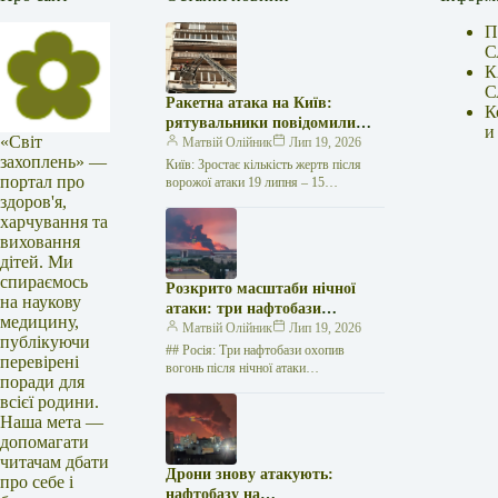
П
С
К
С
Ракетна атака на Київ:
К
рятувальники повідомили
и
«Світ
про 15 поранених
Матвій Олійник
Лип 19, 2026
захоплень» —
Київ: Зростає кількість жертв після
портал про
ворожої атаки 19 липня – 15
здоров'я,
поранених Унаслідок нещодавньої
російської агресії, що сталася у
харчування та
столиці…
виховання
дітей. Ми
спираємось
Розкрито масштаби нічної
на наукову
атаки: три нафтобази
медицину,
палають у Ставрополі –
Матвій Олійник
Лип 19, 2026
публікуючи
OSINT-аналіз
## Росія: Три нафтобази охопив
перевірені
вогонь після нічної атаки
поради для
безпілотників на Related posts:Насіння
всієї родини.
чорного кмину: цінність і дія на
Наша мета —
здоров'яПринц…
допомагати
читачам дбати
Дрони знову атакують:
про себе і
нафтобазу на