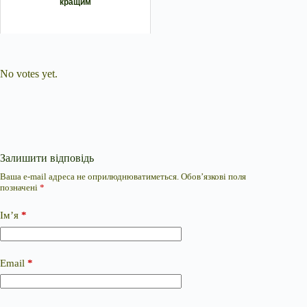
кращим
Submit Rating
Rate this item:
No votes yet.
Залишити відповідь
Ваша e-mail адреса не оприлюднюватиметься.
Обов’язкові поля
позначені
*
Ім’я
*
Email
*