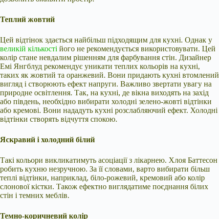
Теплий жовтий
Цей відтінок здається найбільш підходящим для кухні. Однак у
великій кількості
його не рекомендується використовувати. Цей
колір стане невдалим рішенням для фарбування стін. Дизайнер
Емі Янгблуд рекомендує уникати теплих кольорів на кухні,
таких як жовтий та оранжевий. Вони придають кухні втомлений
вигляд і створюють ефект напруги. Важливо звертати увагу на
природне освітлення. Так, на кухні, де вікна виходять на захід
або південь, необхідно вибирати холодні зелено-жовті відтінки
або кремові. Вони нададуть кухні розслабляючий ефект. Холодні
відтінки створять відчуття спокою.
Яскравий і холодний білий
Такі кольори викликатимуть асоціації з лікарнею. Хлоя Баттесон
робить кухню незручною. За її словами, варто вибирати більш
теплі відтінки, наприклад, біло-рожевий, кремовий або колір
слонової кістки. Також ефектно виглядатиме поєднання білих
стін і темних меблів.
Темно-коричневий колір