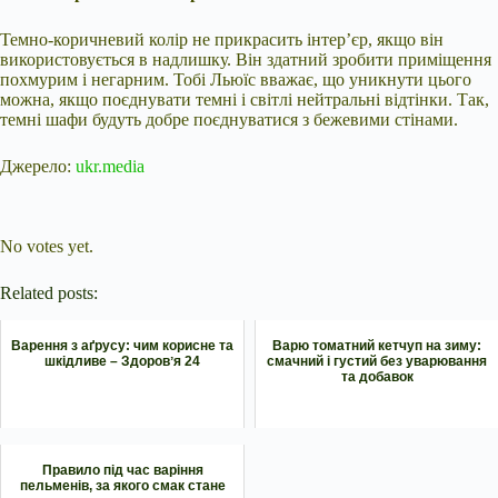
Темно-коричневий колір не прикрасить інтер’єр, якщо він
використовується в надлишку. Він здатний зробити приміщення
похмурим і негарним. Тобі Льюїс вважає, що уникнути цього
можна, якщо поєднувати темні і світлі нейтральні відтінки. Так,
темні шафи будуть добре поєднуватися з бежевими стінами.
Джерело:
ukr.media
Submit Rating
Rate this item:
No votes yet.
Related posts:
Варення з аґрусу: чим корисне та
Варю томатний кетчуп на зиму:
шкідливе – Здоровʼя 24
смачний і густий без уварювання
та добавок
Правило під час варіння
пельменів, за якого смак стане