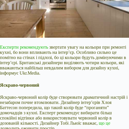
Експерти рекомендують
звертати увагу на кольори при ремонті
кухні, бо вони впливають на інтер’єр. Особливо сильно це
помітно на стінах і підлозі, бо ці кольори будуть домінуючими в
інтер’єрі. Британські дизайнери виділяють чотири кольори, які
вважаються найбільш невдалим вибором для дизайну кухні,
інформує Ukr.Media.
Яскраво-червоний
Яскраво-червоний колір буде створювати драматичний настрій і
незабаром почне втомлювати. Дизайнер інтер’єрів Хлоя
Баттесон попередила, що такий колір
буде “проганяти”
домочадців з кухні. Експерт рекомендує вибирати більш
спокійні відтінки або використовувати червоний колір в
дозованій кількості. Дизайнер Тобі Льюїс вважає,
що це
дозволить оживити простір.